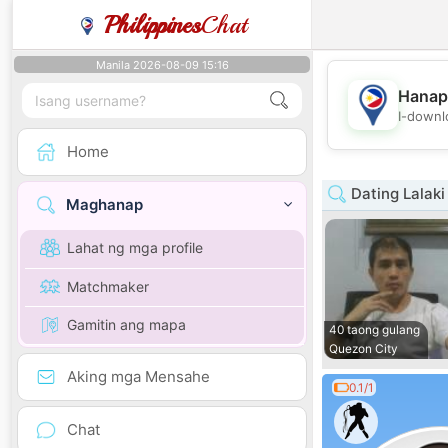
Philippines
Chat
Manila 2026-08-09 15:16
Hanap
I-downl
Home
Dating Lalaki
Maghanap
Lahat ng mga profile
Matchmaker
Gamitin ang mapa
40 taong gulang
Quezon City
Aking mga Mensahe
0.1/1
Chat