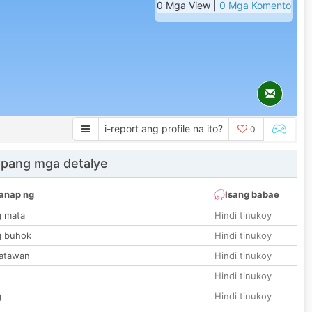
0 Mga View |
0 Mga Komento
i-report ang profile na ito?
0
 pang mga detalye
anap ng
Isang babae
g mata
Hindi tinukoy
g buhok
Hindi tinukoy
katawan
Hindi tinukoy
Hindi tinukoy
g
Hindi tinukoy