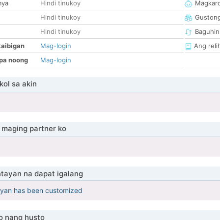
mya
Hindi tinukoy
Magkaro
Hindi tinukoy
Guston
Hindi tinukoy
Baguhin
kaibigan
Mag-login
Ang reli
pa noong
Mag-login
ol sa akin
maging partner ko
tayan na dapat igalang
yan has been customized
o nang husto