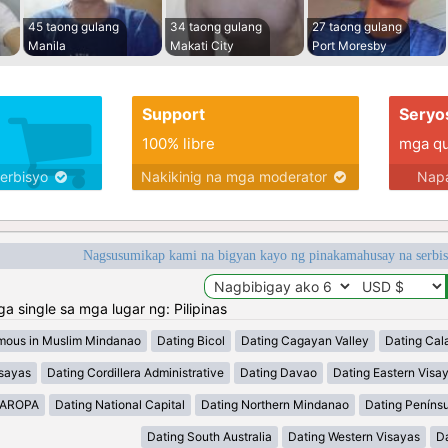
45 taong gulang
34 taong gulang
27 taong gulang
Manila
Makati City
Port Moresby
Support
Seryo
100% libre
mga qua
serbisyo
Nakikinig na mga moderator
Napa
Nagsusumikap kami na bigyan kayo ng pinakamahusay na serbi
single sa mga lugar ng: Pilipinas
mous in Muslim Mindanao
Dating Bicol
Dating Cagayan Valley
Dating Cal
isayas
Dating Cordillera Administrative
Dating Davao
Dating Eastern Visa
MAROPA
Dating National Capital
Dating Northern Mindanao
Dating Peníns
Dating South Australia
Dating Western Visayas
D