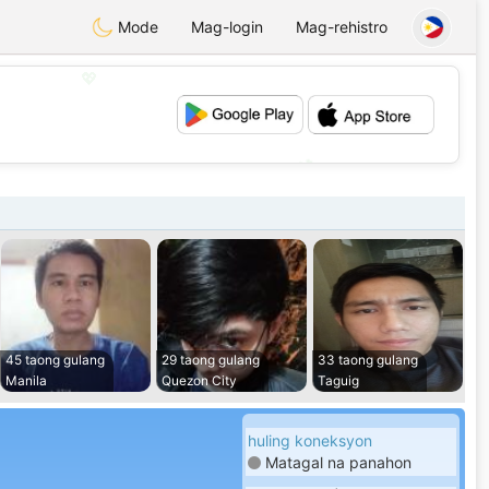
Mode
Mag-login
Mag-rehistro
💖
💕
45 taong gulang
29 taong gulang
33 taong gulang
Manila
Quezon City
Taguig
huling koneksyon
Matagal na panahon