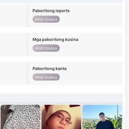
Paboritong isports
Hindi tinukoy
Mga paboritong kusina
Hindi tinukoy
Paboritong kanta
Hindi tinukoy