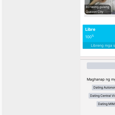
40 taong gulang
Quezon City
Libre
%
100
Libreng mga 
Maghanap ng mga 
Dating Autono
Dating Central V
Dating MI