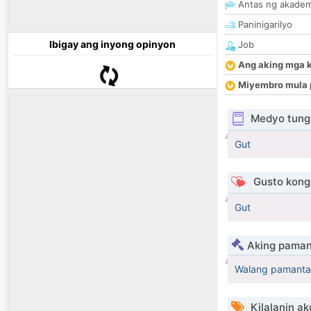
Antas ng akade
Paninigarilyo
Ibigay ang inyong opinyon
Job
Ang aking mga 
Miyembro mula 
Medyo tungk
Gut
Gusto kong 
Gut
Aking paman
Walang pamanta
Kilalanin ak