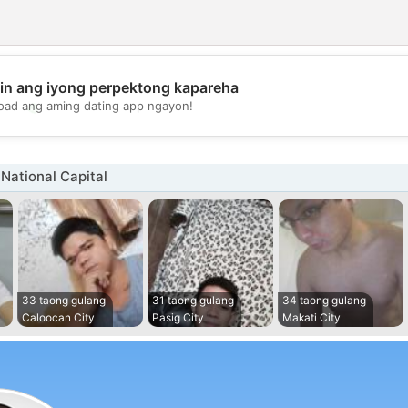
in ang iyong perpektong kapareha
💖
oad ang aming dating app ngayon!
💕
 National Capital
33 taong gulang
31 taong gulang
34 taong gulang
Caloocan City
Pasig City
Makati City