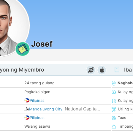
Josef
0
yon ng Miyembro
Iba
24 taong gulang
Naghah
Pagkakaibigan
Kulay n
Pilipinas
Kulay n
National Capita...
Mandaluyong City
,
Uri ng 
Pilipinas
Taas
Walang asawa
Timban