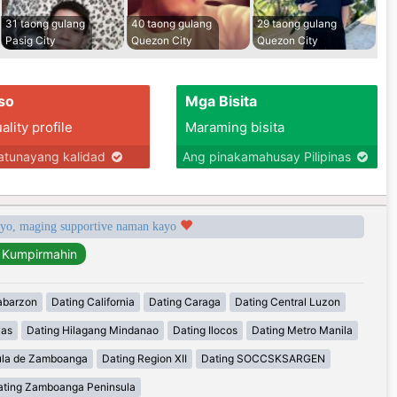
31 taong gulang
40 taong gulang
29 taong gulang
Pasig City
Quezon City
Quezon City
so
Mga Bisita
lity profile
Maraming bisita
tunayang kalidad
Ang pinakamahusay Pilipinas
syo, maging supportive naman kayo
abarzon
Dating California
Dating Caraga
Dating Central Luzon
yas
Dating Hilagang Mindanao
Dating Ilocos
Dating Metro Manila
ula de Zamboanga
Dating Region XII
Dating SOCCSKSARGEN
ating Zamboanga Peninsula