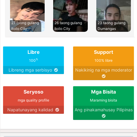
27 taong gulang
26 taong gulang
23 taong gulang
Iloilo City
Iloilo City
Dumangas
Libre
Support
%
100
100% libre
Libreng mga serbisyo
Nakikinig na mga moderator
Seryoso
Mga Bisita
mga quality profile
Maraming bisita
Napatunayang kalidad
Ang pinakamahusay Pilipinas