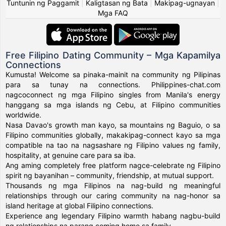
Tuntunin ng Paggamit
|
Kaligtasan ng Bata
|
Makipag-ugnayan
|
Mga FAQ
Free Filipino Dating Community – Mga Kapamilya
Connections
Kumusta! Welcome sa pinaka-mainit na community ng Pilipinas
para sa tunay na connections. Philippines-chat.com
nagcoconnect ng mga Filipino singles from Manila's energy
hanggang sa mga islands ng Cebu, at Filipino communities
worldwide.
Nasa Davao's growth man kayo, sa mountains ng Baguio, o sa
Filipino communities globally, makakipag-connect kayo sa mga
compatible na tao na nagsashare ng Filipino values ng family,
hospitality, at genuine care para sa iba.
Ang aming completely free platform nagce-celebrate ng Filipino
spirit ng bayanihan – community, friendship, at mutual support.
Thousands ng mga Filipinos na nag-build ng meaningful
relationships through our caring community na nag-honor sa
island heritage at global Filipino connections.
Experience ang legendary Filipino warmth habang nagbu-build
ng relationships na parang coming home sa family.