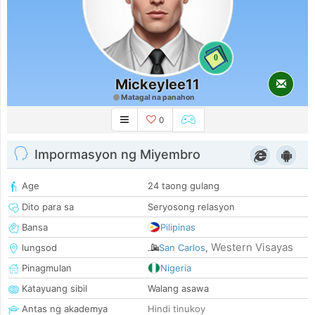
0
Mickeylee11
Matagal na panahon
0
Impormasyon ng Miyembro
Age
24 taong gulang
Dito para sa
Seryosong relasyon
Bansa
Pilipinas
Western Visayas
lungsod
San Carlos
,
Pinagmulan
Nigeria
Katayuang sibil
Walang asawa
Antas ng akademya
Hindi tinukoy