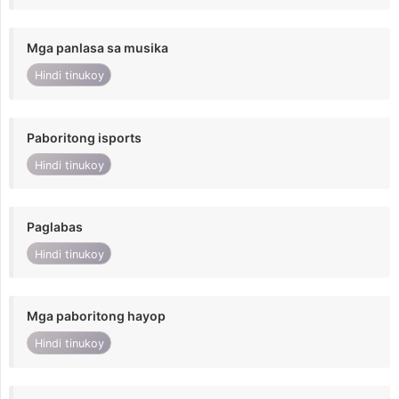
Mga panlasa sa musika
Hindi tinukoy
Paboritong isports
Hindi tinukoy
Paglabas
Hindi tinukoy
Mga paboritong hayop
Hindi tinukoy