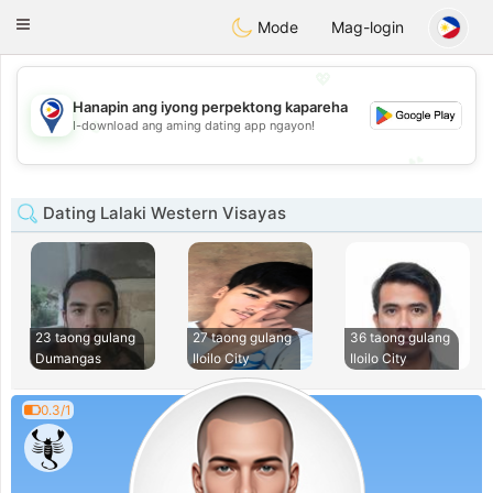
Philippines
Chat
Toggle
Mode
Mag-login
navigation
💖
Hanapin ang iyong perpektong kapareha
💖
I-download ang aming dating app ngayon!
💕
💕
Dating Lalaki Western Visayas
23 taong gulang
27 taong gulang
36 taong gulang
Dumangas
Iloilo City
Iloilo City
0.3/1