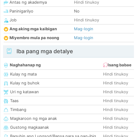
Antas ng akademya
Hindi tinukoy
Paninigarilyo
No
Job
Hindi tinukoy
Ang aking mga kaibigan
Mag-login
Miyembro mula pa noong
Mag-login
Iba pang mga detalye
Naghahanap ng
Isang babae
Kulay ng mata
Hindi tinukoy
Kulay ng buhok
Hindi tinukoy
Uri ng katawan
Hindi tinukoy
Taas
Hindi tinukoy
Timbang
Hindi tinukoy
Magkaroon ng mga anak
Hindi tinukoy
Gustong magkaanak
Hindi tinukoy
Baguhin ang Lungsod/Bansa para sa pag-ibig
Hindi tinukoy