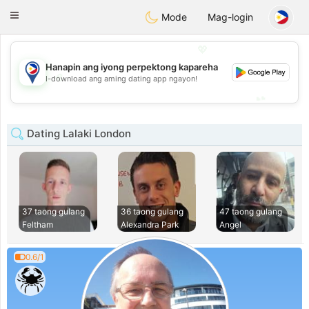
Philippines
Chat
Toggle
Mode
Mag-login
navigation
💖
Hanapin ang iyong perpektong kapareha
💖
I-download ang aming dating app ngayon!
💕
💕
Dating Lalaki London
37 taong gulang
36 taong gulang
47 taong gulang
Feltham
Alexandra Park
Angel
0.6/1