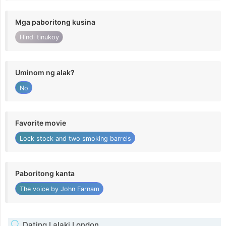
Mga paboritong kusina
Hindi tinukoy
Uminom ng alak?
No
Favorite movie
Lock stock and two smoking barrels
Paboritong kanta
The voice by John Farnam
Dating Lalaki London