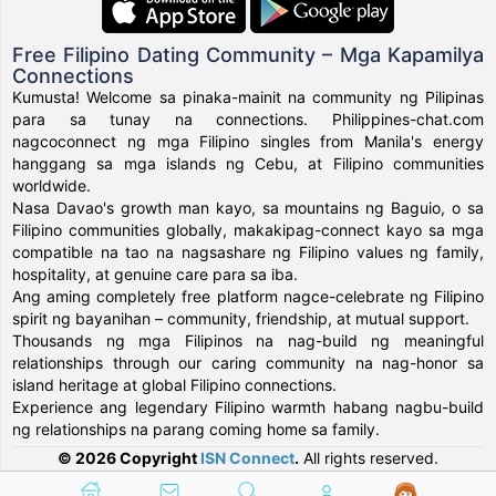
Free Filipino Dating Community – Mga Kapamilya
Connections
Kumusta! Welcome sa pinaka-mainit na community ng Pilipinas
para sa tunay na connections. Philippines-chat.com
nagcoconnect ng mga Filipino singles from Manila's energy
hanggang sa mga islands ng Cebu, at Filipino communities
worldwide.
Nasa Davao's growth man kayo, sa mountains ng Baguio, o sa
Filipino communities globally, makakipag-connect kayo sa mga
compatible na tao na nagsashare ng Filipino values ng family,
hospitality, at genuine care para sa iba.
Ang aming completely free platform nagce-celebrate ng Filipino
spirit ng bayanihan – community, friendship, at mutual support.
Thousands ng mga Filipinos na nag-build ng meaningful
relationships through our caring community na nag-honor sa
island heritage at global Filipino connections.
Experience ang legendary Filipino warmth habang nagbu-build
ng relationships na parang coming home sa family.
© 2026 Copyright
ISN Connect
.
All rights reserved.