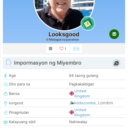
1
Looksgood
Matagal na panahon
1
Impormasyon ng Miyembro
Age
64 taong gulang
Dito para sa
Pagkakaibigan
United
Bansa
Kingdom
London
lungsod
Addiscombe
,
United
Pinagmulan
Kingdom
Katayuang sibil
Nahiwalay