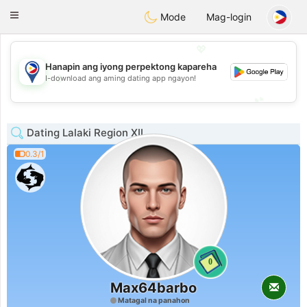
Philippines
Chat
Toggle
Mode
Mag-login
navigation
💖
Hanapin ang iyong perpektong kapareha
💖
I-download ang aming dating app ngayon!
💕
💕
Dating Lalaki Region XII
0.3/1
0
Max64barbo
Matagal na panahon