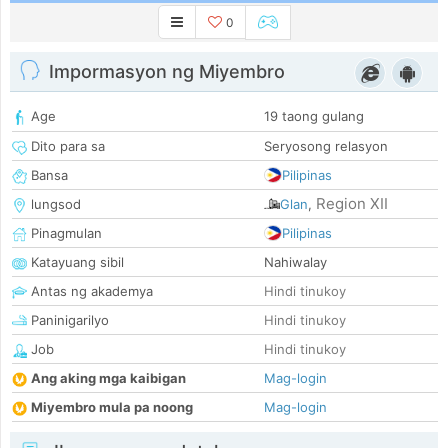
0
Impormasyon ng Miyembro
Age
19 taong gulang
Dito para sa
Seryosong relasyon
Bansa
Pilipinas
Region XII
lungsod
Glan
,
Pinagmulan
Pilipinas
Katayuang sibil
Nahiwalay
Antas ng akademya
Hindi tinukoy
Paninigarilyo
Hindi tinukoy
Job
Hindi tinukoy
Ang aking mga kaibigan
Mag-login
Miyembro mula pa noong
Mag-login