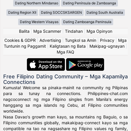
Dating Northern Mindanao
Dating Península de Zamboanga
Dating Region XII
Dating SOCCSKSARGEN
Dating South Australia
Dating Western Visayas
Dating Zamboanga Peninsula
Balita
|
Mga Scammer
|
Tindahan
|
Mga Opinyon
Cookies & GDPR
|
Advertising
|
Tungkol sa Amin
|
Privacy
|
Mga
Tuntunin ng Paggamit
|
Kaligtasan ng Bata
|
Makipag-ugnayan
|
Mga FAQ
Free Filipino Dating Community – Mga Kapamilya
Connections
Kumusta! Welcome sa pinaka-mainit na community ng Pilipinas
para sa tunay na connections. Philippines-chat.com
nagcoconnect ng mga Filipino singles from Manila's energy
hanggang sa mga islands ng Cebu, at Filipino communities
worldwide.
Nasa Davao's growth man kayo, sa mountains ng Baguio, o sa
Filipino communities globally, makakipag-connect kayo sa mga
compatible na tao na nagsashare ng Filipino values ng family,