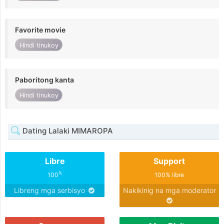
Favorite movie
Hindi tinukoy
Paboritong kanta
Hindi tinukoy
Dating Lalaki MIMAROPA
Libre
Support
%
100
100% libre
Libreng mga serbisyo
Nakikinig na mga moderator