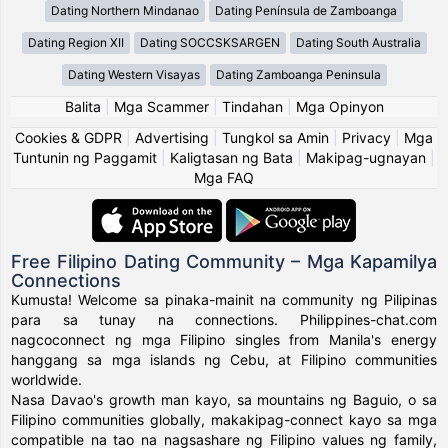
Dating Northern Mindanao
Dating Península de Zamboanga
Dating Region XII
Dating SOCCSKSARGEN
Dating South Australia
Dating Western Visayas
Dating Zamboanga Peninsula
Balita
|
Mga Scammer
|
Tindahan
|
Mga Opinyon
Cookies & GDPR
|
Advertising
|
Tungkol sa Amin
|
Privacy
|
Mga
Tuntunin ng Paggamit
|
Kaligtasan ng Bata
|
Makipag-ugnayan
|
Mga FAQ
Free Filipino Dating Community – Mga Kapamilya
Connections
Kumusta! Welcome sa pinaka-mainit na community ng Pilipinas
para sa tunay na connections. Philippines-chat.com
nagcoconnect ng mga Filipino singles from Manila's energy
hanggang sa mga islands ng Cebu, at Filipino communities
worldwide.
Nasa Davao's growth man kayo, sa mountains ng Baguio, o sa
Filipino communities globally, makakipag-connect kayo sa mga
compatible na tao na nagsashare ng Filipino values ng family,