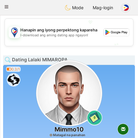
Philippines
Chat
Toggle
Mode
Mag-login
navigation
💖
Hanapin ang iyong perpektong kapareha
💖
I-download ang aming dating app ngayon!
💕
💕
Dating Lalaki MIMAROPA
0.3/1
0
Mimmo10
Matagal na panahon