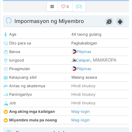
0
Impormasyon ng Miyembro
Age
44 taong gulang
Dito para sa
Pagkakaibigan
Bansa
Pilipinas
MIMAROPA
lungsod
Calapan
,
Pinagmulan
Pilipinas
Katayuang sibil
Walang asawa
Antas ng akademya
Hindi tinukoy
Paninigarilyo
Hindi tinukoy
Job
Hindi tinukoy
Ang aking mga kaibigan
Mag-login
Miyembro mula pa noong
Mag-login