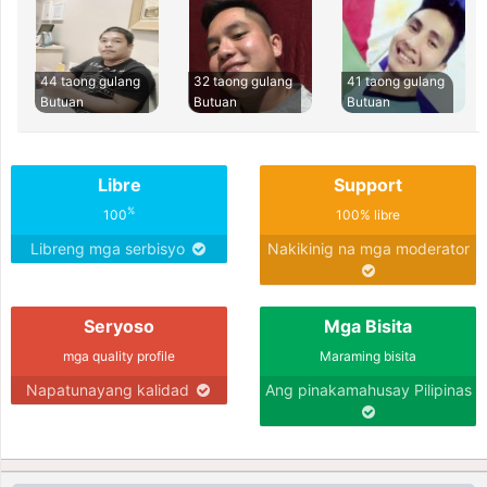
44 taong gulang
32 taong gulang
41 taong gulang
Butuan
Butuan
Butuan
Libre
Support
%
100
100% libre
Libreng mga serbisyo
Nakikinig na mga moderator
Seryoso
Mga Bisita
mga quality profile
Maraming bisita
Napatunayang kalidad
Ang pinakamahusay Pilipinas