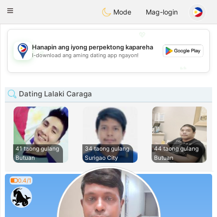
Philippines
Chat
Toggle
Mode
Mag-login
navigation
💖
Hanapin ang iyong perpektong kapareha
💖
I-download ang aming dating app ngayon!
💕
💕
Dating Lalaki Caraga
41 taong gulang
34 taong gulang
44 taong gulang
Butuan
Surigao City
Butuan
0.4/1