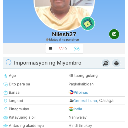
2
Nilesh27
Matagal na panahon
0
Impormasyon ng Miyembro
Age
49 taong gulang
Dito para sa
Pagkakaibigan
Bansa
Pilipinas
Caraga
lungsod
General Luna
,
Pinagmulan
India
Katayuang sibil
Nahiwalay
Antas ng akademya
Hindi tinukoy