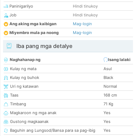
Paninigarilyo
Hindi tinukoy
Job
Hindi tinukoy
Ang aking mga kaibigan
Mag-login
Miyembro mula pa noong
Mag-login
Iba pang mga detalye
Naghahanap ng
Isang lalaki
Kulay ng mata
Asul
Kulay ng buhok
Black
Uri ng katawan
Normal
Taas
168 cm
Timbang
71 Kg
Magkaroon ng mga anak
Yes
Gustong magkaanak
Yes
Baguhin ang Lungsod/Bansa para sa pag-ibig
Yes