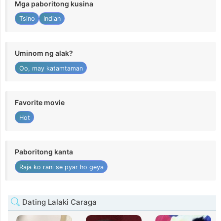
Mga paboritong kusina
Tsino
Indian
Uminom ng alak?
Oo, may katamtaman
Favorite movie
Hot
Paboritong kanta
Raja ko rani se pyar ho geya
Dating Lalaki Caraga