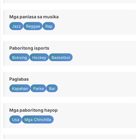
Mga panlasa sa musika
Jazz
Reggae
Rap
Paboritong isports
Boksing
Hockey
Basketbol
Paglabas
Kapehan
Parke
Bar
Mga paboritong hayop
Usa
Mga Chinchilla