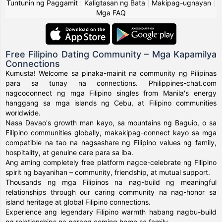
Tuntunin ng Paggamit
|
Kaligtasan ng Bata
|
Makipag-ugnayan
|
Mga FAQ
Free Filipino Dating Community – Mga Kapamilya
Connections
Kumusta! Welcome sa pinaka-mainit na community ng Pilipinas
para sa tunay na connections. Philippines-chat.com
nagcoconnect ng mga Filipino singles from Manila's energy
hanggang sa mga islands ng Cebu, at Filipino communities
worldwide.
Nasa Davao's growth man kayo, sa mountains ng Baguio, o sa
Filipino communities globally, makakipag-connect kayo sa mga
compatible na tao na nagsashare ng Filipino values ng family,
hospitality, at genuine care para sa iba.
Ang aming completely free platform nagce-celebrate ng Filipino
spirit ng bayanihan – community, friendship, at mutual support.
Thousands ng mga Filipinos na nag-build ng meaningful
relationships through our caring community na nag-honor sa
island heritage at global Filipino connections.
Experience ang legendary Filipino warmth habang nagbu-build
ng relationships na parang coming home sa family.