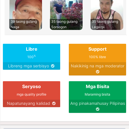
39 taong gulang
35 taong gulang
35 taong gulang
Naga
Sorsogon
Legazpi
Libre
Support
%
100
100% libre
Libreng mga serbisyo
Nakikinig na mga moderator
Seryoso
Mga Bisita
mga quality profile
Maraming bisita
Napatunayang kalidad
Ang pinakamahusay Pilipinas