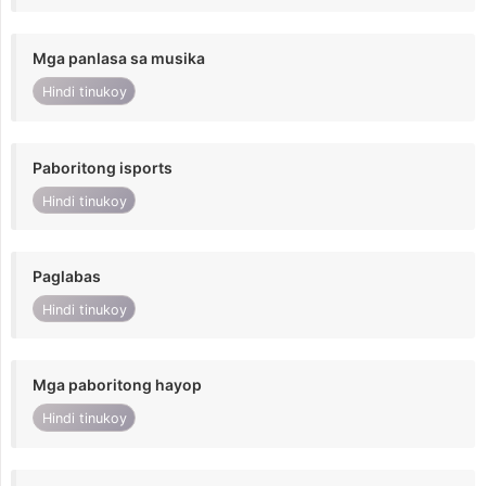
Mga panlasa sa musika
Hindi tinukoy
Paboritong isports
Hindi tinukoy
Paglabas
Hindi tinukoy
Mga paboritong hayop
Hindi tinukoy