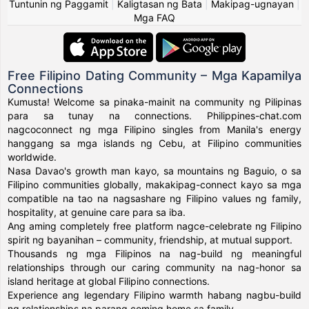
Tuntunin ng Paggamit
|
Kaligtasan ng Bata
|
Makipag-ugnayan
|
Mga FAQ
Free Filipino Dating Community – Mga Kapamilya
Connections
Kumusta! Welcome sa pinaka-mainit na community ng Pilipinas
para sa tunay na connections. Philippines-chat.com
nagcoconnect ng mga Filipino singles from Manila's energy
hanggang sa mga islands ng Cebu, at Filipino communities
worldwide.
Nasa Davao's growth man kayo, sa mountains ng Baguio, o sa
Filipino communities globally, makakipag-connect kayo sa mga
compatible na tao na nagsashare ng Filipino values ng family,
hospitality, at genuine care para sa iba.
Ang aming completely free platform nagce-celebrate ng Filipino
spirit ng bayanihan – community, friendship, at mutual support.
Thousands ng mga Filipinos na nag-build ng meaningful
relationships through our caring community na nag-honor sa
island heritage at global Filipino connections.
Experience ang legendary Filipino warmth habang nagbu-build
ng relationships na parang coming home sa family.