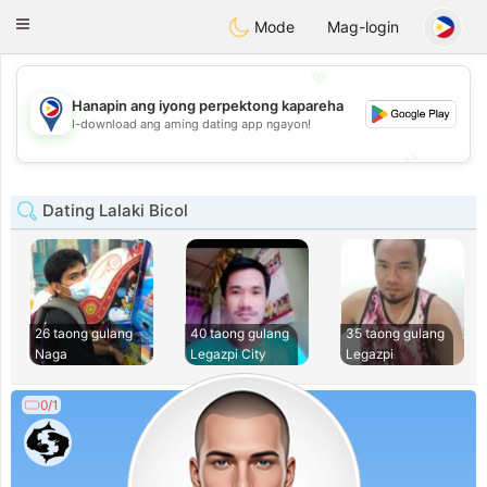
Philippines
Chat
Toggle
Mode
Mag-login
navigation
💖
Hanapin ang iyong perpektong kapareha
💖
I-download ang aming dating app ngayon!
💕
💕
Dating Lalaki Bicol
26 taong gulang
40 taong gulang
35 taong gulang
Naga
Legazpi City
Legazpi
0/1