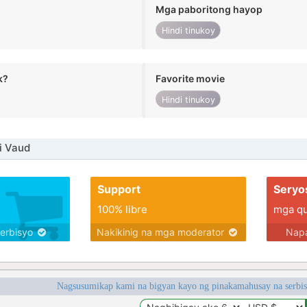
Mga paboritong hayop
Hindi tinukoy
k?
Favorite movie
Hindi tinukoy
i Vaud
Support
Seryo
100% libre
mga qua
serbisyo
Nakikinig na mga moderator
Napa
Nagsusumikap kami na bigyan kayo ng pinakamahusay na serbi