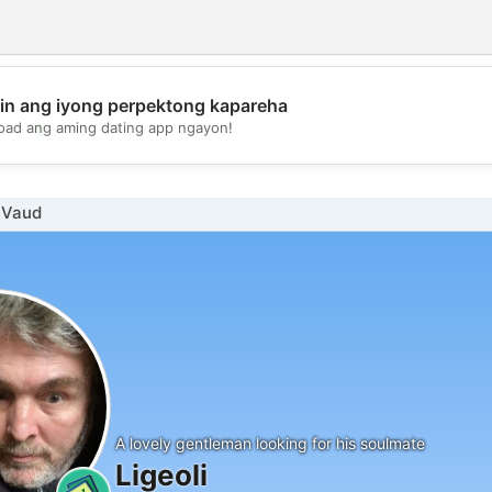
in ang iyong perpektong kapareha
💖
oad ang aming dating app ngayon!
💕
 Vaud
A lovely gentleman looking for his soulmate
Ligeoli