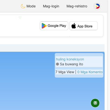
Mode
Mag-login
Mag-rehistro
💖
💕
huling koneksyon
Sa buwang ito
7 Mga View |
0 Mga Komento