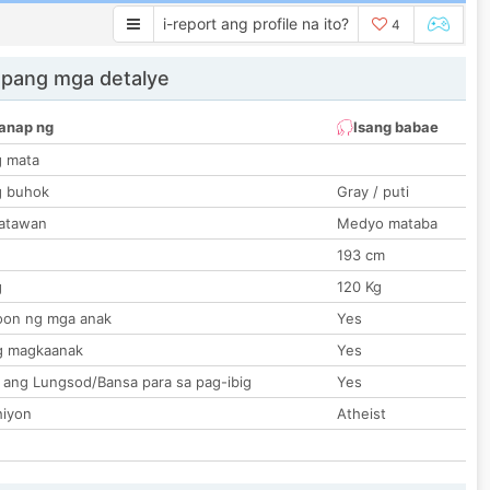
i-report ang profile na ito?
4
 pang mga detalye
anap ng
Isang babae
g mata
g buhok
Gray / puti
katawan
Medyo mataba
193 cm
g
120 Kg
on ng mga anak
Yes
g magkaanak
Yes
 ang Lungsod/Bansa para sa pag-ibig
Yes
hiyon
Atheist