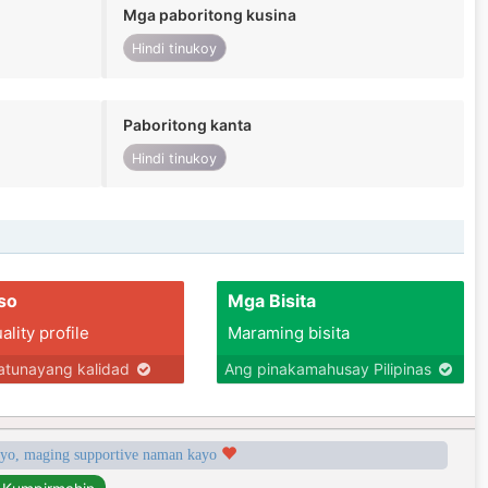
Mga paboritong kusina
Hindi tinukoy
Paboritong kanta
Hindi tinukoy
so
Mga Bisita
lity profile
Maraming bisita
tunayang kalidad
Ang pinakamahusay Pilipinas
syo, maging supportive naman kayo