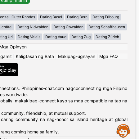
enzell Outer Rhodes
Dating Basel
Dating Bern
Dating Fribourg
uchâtel
Dating Nidwalden
Dating Obwalden
Dating Schaffhausen
ting Uri
Dating Valais
Dating Vaud
Dating Zug
Dating Zürich
Mga Opinyon
ggamit
|
Kaligtasan ng Bata
|
Makipag-ugnayan
|
Mga FAQ
nections. Philippines-chat.com nagcoconnect ng mga Filipino
ies worldwide.
globally, makakipag-connect kayo sa mga compatible na tao na
 community, friendship, at mutual support.
 caring community na nag-honor sa island heritage at global
Assistance
arang coming home sa family.