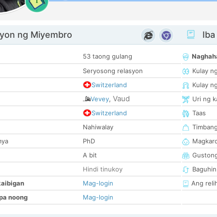
1
yon ng Miyembro
Iba
53 taong gulang
Naghah
Seryosong relasyon
Kulay n
Switzerland
Kulay n
Vaud
Vevey
,
Uri ng 
Switzerland
Taas
Nahiwalay
Timban
mya
PhD
Magkaro
A bit
Guston
Hindi tinukoy
Baguhin
kaibigan
Mag-login
Ang reli
pa noong
Mag-login