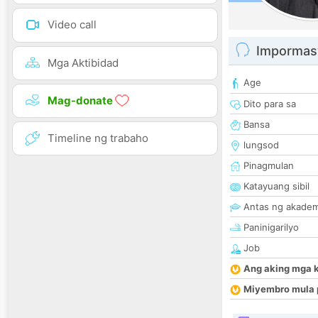
Video call
Impormas
Mga Aktibidad
Age
Mag-donate
Dito para sa
Bansa
Timeline ng trabaho
lungsod
Pinagmulan
Katayuang sibil
Antas ng akade
Paninigarilyo
Job
Ang aking mga 
Miyembro mula 