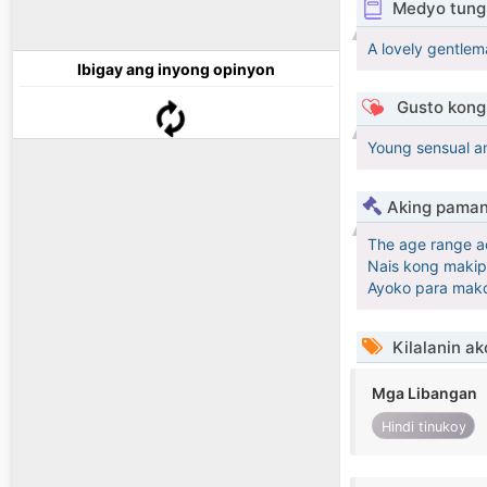
Medyo tungk
A lovely gentlem
Ibigay ang inyong opinyon
Gusto kong 
Young sensual a
Aking paman
The age range a
Nais kong maki
Ayoko para mako
Kilalanin ak
Mga Libangan
Hindi tinukoy