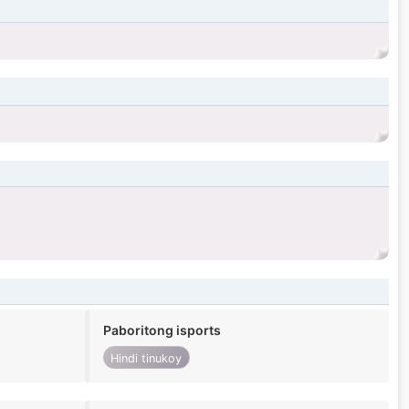
Paboritong isports
Hindi tinukoy