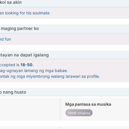
ol sa akin
an looking for his soulmate
maging partner ko
nd fun
tayan na dapat igalang
ccepted is
18-50
.
pag-ugnayan lamang ng mga babae.
ntak ng mga miyembrong walang larawan sa profile.
o nang husto
Mga panlasa sa musika
Hindi tinukoy