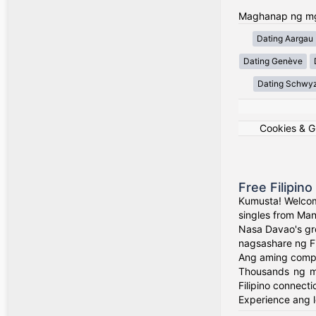
Maghanap ng mga
Dating Aargau
Dating Genève
Dating Schwy
Cookies & 
Free Filipin
Kumusta! Welcom
singles from Man
Nasa Davao's gr
nagsashare ng Fil
Ang aming comple
Thousands ng mg
Filipino connecti
Experience ang l