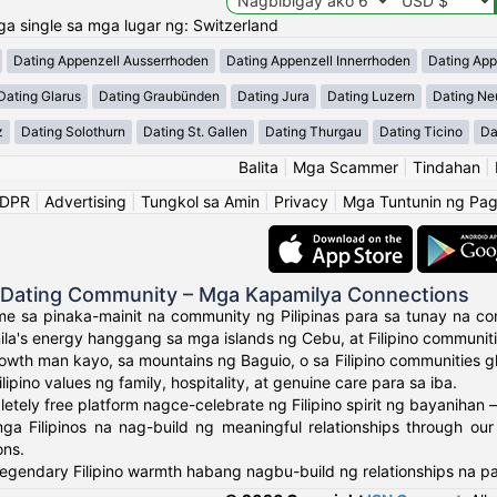
 single sa mga lugar ng: Switzerland
Dating Appenzell Ausserrhoden
Dating Appenzell Innerrhoden
Dating App
Dating Glarus
Dating Graubünden
Dating Jura
Dating Luzern
Dating Ne
z
Dating Solothurn
Dating St. Gallen
Dating Thurgau
Dating Ticino
Da
Balita
|
Mga Scammer
|
Tindahan
|
GDPR
|
Advertising
|
Tungkol sa Amin
|
Privacy
|
Mga Tuntunin ng Pa
o Dating Community – Mga Kapamilya Connections
e sa pinaka-mainit na community ng Pilipinas para sa tunay na con
ila's energy hanggang sa mga islands ng Cebu, at Filipino communit
owth man kayo, sa mountains ng Baguio, o sa Filipino communities 
ipino values ng family, hospitality, at genuine care para sa iba.
tely free platform nagce-celebrate ng Filipino spirit ng bayanihan –
a Filipinos na nag-build ng meaningful relationships through our
ons.
egendary Filipino warmth habang nagbu-build ng relationships na p