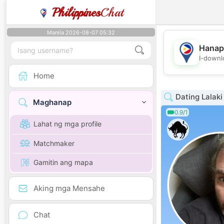
Philippines
Chat
Manila 2026-08-07 05:32
Hanap
I-downl
Home
Dating Lalaki
Maghanap
0.9/1
Lahat ng mga profile
Matchmaker
Gamitin ang mapa
Aking mga Mensahe
Chat