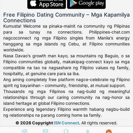
Free Filipino Dating Community – Mga Kapamilya
Connections
Kumusta! Welcome sa pinaka-mainit na community ng Pilipinas
para sa tunay na connections. Philippines-chat.com
nagcoconnect ng mga Filipino singles from Manila's energy
hanggang sa mga islands ng Cebu, at Filipino communities
worldwide.
Nasa Davao's growth man kayo, sa mountains ng Baguio, o sa
Filipino communities globally, makakipag-connect kayo sa mga
compatible na tao na nagsashare ng Filipino values ng family,
hospitality, at genuine care para sa iba.
Ang aming completely free platform nagce-celebrate ng Filipino
spirit ng bayanihan – community, friendship, at mutual support.
Thousands ng mga Filipinos na nag-build ng meaningful
relationships through our caring community na nag-honor sa
island heritage at global Filipino connections.
Experience ang legendary Filipino warmth habang nagbu-build
ng relationships na parang coming home sa family.
© 2026 Copyright
ISN Connect
.
All rights reserved.