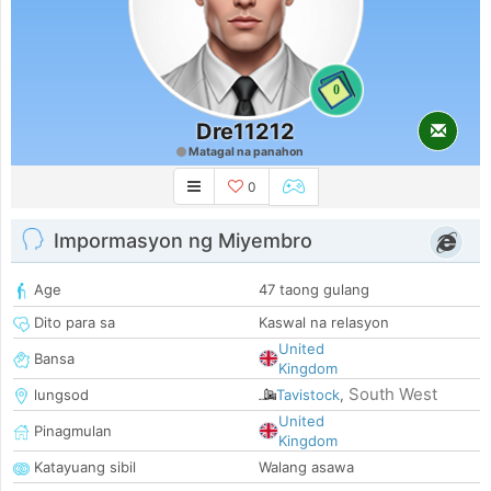
0
Dre11212
Matagal na panahon
0
Impormasyon ng Miyembro
Age
47 taong gulang
Dito para sa
Kaswal na relasyon
United
Bansa
Kingdom
South West
lungsod
Tavistock
,
United
Pinagmulan
Kingdom
Katayuang sibil
Walang asawa