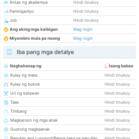
Antas ng akademya
Hindi tinukoy
Paninigarilyo
Hindi tinukoy
Job
Hindi tinukoy
Ang aking mga kaibigan
Mag-login
Miyembro mula pa noong
Mag-login
Iba pang mga detalye
Naghahanap ng
Isang babae
Kulay ng mata
Hindi tinukoy
Kulay ng buhok
Hindi tinukoy
Uri ng katawan
Hindi tinukoy
Taas
Hindi tinukoy
Timbang
Hindi tinukoy
Magkaroon ng mga anak
Hindi tinukoy
Gustong magkaanak
Hindi tinukoy
Baguhin ang Lungsod/Bansa para sa pag-ibig
Hindi tinukoy