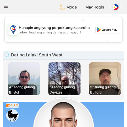
Philippines
Chat
Toggle
Mode
Mag-login
navigation
💖
Hanapin ang iyong perpektong kapareha
💖
I-download ang aming dating app ngayon!
💕
💕
Dating Lalaki South West
45 taong gulang
51 taong gulang
52 taong gulang
Bristol
Devizes
Bulford
0.3/1