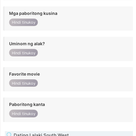
Mga paboritong kusina
Hindi tinukoy
Uminom ng alak?
Hindi tinukoy
Favorite movie
Hindi tinukoy
Paboritong kanta
Hindi tinukoy
Dating Lalaki South West