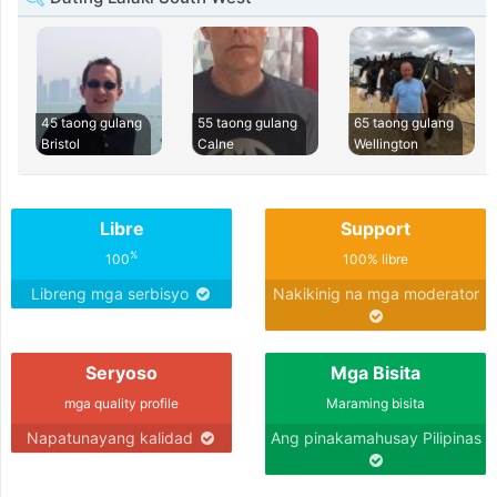
45 taong gulang
55 taong gulang
65 taong gulang
Bristol
Calne
Wellington
Libre
Support
%
100
100% libre
Libreng mga serbisyo
Nakikinig na mga moderator
Seryoso
Mga Bisita
mga quality profile
Maraming bisita
Napatunayang kalidad
Ang pinakamahusay Pilipinas