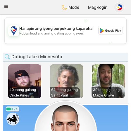
Philippines
Chat
Toggle
Mode
Mag-login
navigation
💖
Hanapin ang iyong perpektong kapareha
💖
I-download ang aming dating app ngayon!
💕
💕
Dating Lalaki Minnesota
40 taong gulang
64 taong gulang
39 taong gulang
Circle Pines
Saint Paul
Maple Grove
0.7/1