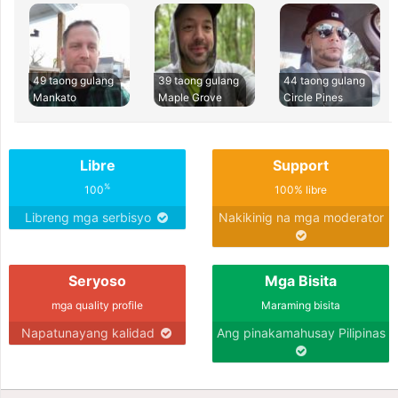
49 taong gulang
39 taong gulang
44 taong gulang
Mankato
Maple Grove
Circle Pines
Libre
Support
%
100
100% libre
Libreng mga serbisyo
Nakikinig na mga moderator
Seryoso
Mga Bisita
mga quality profile
Maraming bisita
Napatunayang kalidad
Ang pinakamahusay Pilipinas