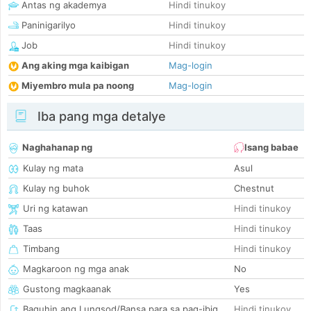
Antas ng akademya
Hindi tinukoy
Paninigarilyo
Hindi tinukoy
Job
Hindi tinukoy
Ang aking mga kaibigan
Mag-login
Miyembro mula pa noong
Mag-login
Iba pang mga detalye
Naghahanap ng
Isang babae
Kulay ng mata
Asul
Kulay ng buhok
Chestnut
Uri ng katawan
Hindi tinukoy
Taas
Hindi tinukoy
Timbang
Hindi tinukoy
Magkaroon ng mga anak
No
Gustong magkaanak
Yes
Baguhin ang Lungsod/Bansa para sa pag-ibig
Hindi tinukoy