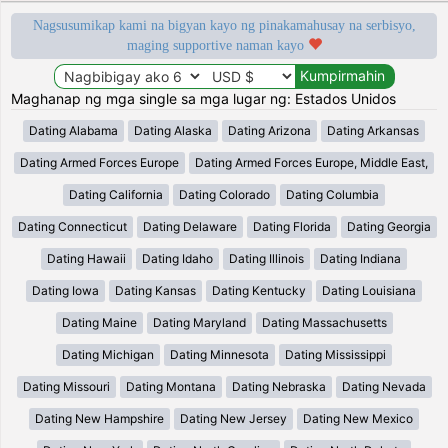
Nagsusumikap kami na bigyan kayo ng pinakamahusay na serbisyo,
maging supportive naman kayo
Maghanap ng mga single sa mga lugar ng: Estados Unidos
Dating Alabama
Dating Alaska
Dating Arizona
Dating Arkansas
Dating Armed Forces Europe
Dating Armed Forces Europe, Middle East,
Dating California
Dating Colorado
Dating Columbia
Dating Connecticut
Dating Delaware
Dating Florida
Dating Georgia
Dating Hawaii
Dating Idaho
Dating Illinois
Dating Indiana
Dating Iowa
Dating Kansas
Dating Kentucky
Dating Louisiana
Dating Maine
Dating Maryland
Dating Massachusetts
Dating Michigan
Dating Minnesota
Dating Mississippi
Dating Missouri
Dating Montana
Dating Nebraska
Dating Nevada
Dating New Hampshire
Dating New Jersey
Dating New Mexico