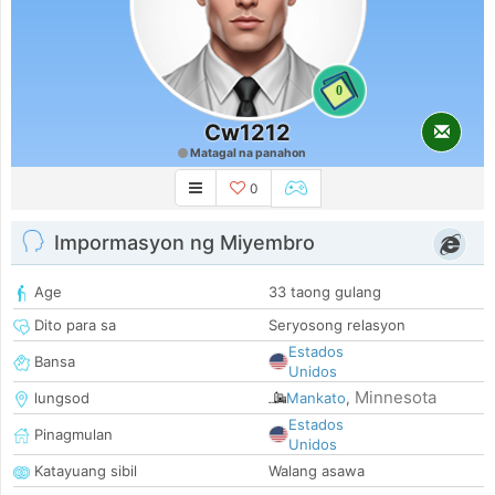
0
Cw1212
Matagal na panahon
0
Impormasyon ng Miyembro
Age
33 taong gulang
Dito para sa
Seryosong relasyon
Estados
Bansa
Unidos
Minnesota
lungsod
Mankato
,
Estados
Pinagmulan
Unidos
Katayuang sibil
Walang asawa