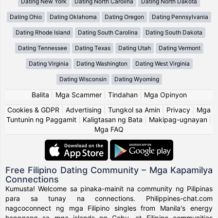
Dating New York
Dating North Carolina
Dating North Dakota
Dating Ohio
Dating Oklahoma
Dating Oregon
Dating Pennsylvania
Dating Rhode Island
Dating South Carolina
Dating South Dakota
Dating Tennessee
Dating Texas
Dating Utah
Dating Vermont
Dating Virginia
Dating Washington
Dating West Virginia
Dating Wisconsin
Dating Wyoming
Balita
|
Mga Scammer
|
Tindahan
|
Mga Opinyon
Cookies & GDPR
|
Advertising
|
Tungkol sa Amin
|
Privacy
|
Mga
Tuntunin ng Paggamit
|
Kaligtasan ng Bata
|
Makipag-ugnayan
|
Mga FAQ
Free Filipino Dating Community – Mga Kapamilya
Connections
Kumusta! Welcome sa pinaka-mainit na community ng Pilipinas
para sa tunay na connections. Philippines-chat.com
nagcoconnect ng mga Filipino singles from Manila's energy
hanggang sa mga islands ng Cebu, at Filipino communities