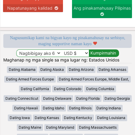
Napatunayang kalidad
Ang pinakamahusay Pilipinas
Nagsusumikap kami na bigyan kayo ng pinakamahusay na serbisyo,
maging supportive naman kayo
Maghanap ng mga single sa mga lugar ng: Estados Unidos
Dating Alabama
Dating Alaska
Dating Arizona
Dating Arkansas
Dating Armed Forces Europe
Dating Armed Forces Europe, Middle East,
Dating California
Dating Colorado
Dating Columbia
Dating Connecticut
Dating Delaware
Dating Florida
Dating Georgia
Dating Hawaii
Dating Idaho
Dating Illinois
Dating Indiana
Dating Iowa
Dating Kansas
Dating Kentucky
Dating Louisiana
Dating Maine
Dating Maryland
Dating Massachusetts