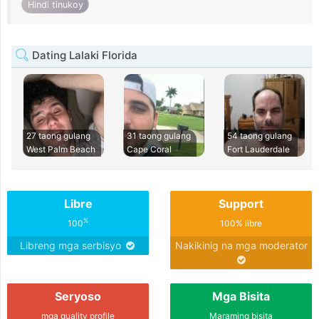
Hindi tinukoy
Dating Lalaki Florida
27 taong gulang
31 taong gulang
54 taong gulang
West Palm Beach
Cape Coral
Fort Lauderdale
Libre
Support
%
100
100% libre
Libreng mga serbisyo
Nakikinig na mga moderator
Seryoso
Mga Bisita
mga quality profile
Maraming bisita