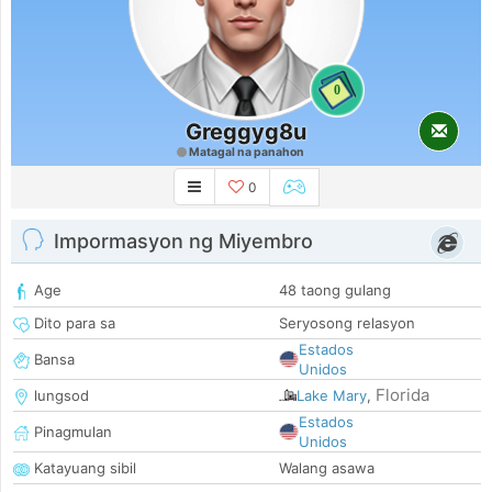
0
Greggyg8u
Matagal na panahon
0
Impormasyon ng Miyembro
Age
48 taong gulang
Dito para sa
Seryosong relasyon
Estados
Bansa
Unidos
Florida
lungsod
Lake Mary
,
Estados
Pinagmulan
Unidos
Katayuang sibil
Walang asawa