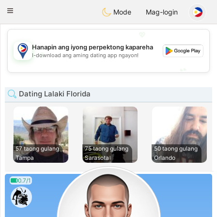
Philippines
Chat
Toggle
Mode
Mag-login
navigation
💖
Hanapin ang iyong perpektong kapareha
💖
I-download ang aming dating app ngayon!
💕
💕
Dating Lalaki Florida
57 taong gulang
75 taong gulang
50 taong gulang
Tampa
Sarasota
Orlando
0.7/1