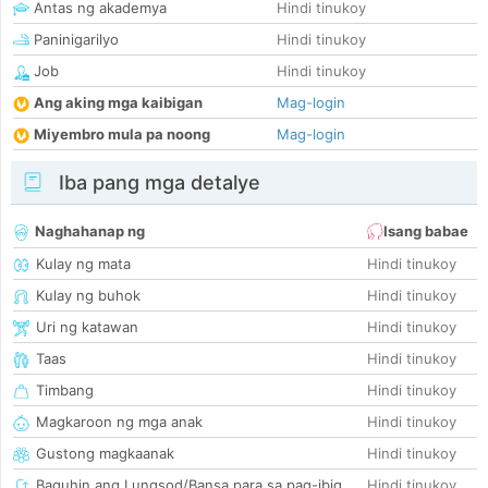
Antas ng akademya
Hindi tinukoy
Paninigarilyo
Hindi tinukoy
Job
Hindi tinukoy
Ang aking mga kaibigan
Mag-login
Miyembro mula pa noong
Mag-login
Iba pang mga detalye
Naghahanap ng
Isang babae
Kulay ng mata
Hindi tinukoy
Kulay ng buhok
Hindi tinukoy
Uri ng katawan
Hindi tinukoy
Taas
Hindi tinukoy
Timbang
Hindi tinukoy
Magkaroon ng mga anak
Hindi tinukoy
Gustong magkaanak
Hindi tinukoy
Baguhin ang Lungsod/Bansa para sa pag-ibig
Hindi tinukoy