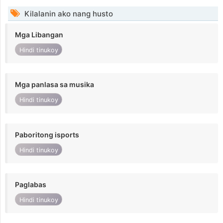
Kilalanin ako nang husto
Mga Libangan
Hindi tinukoy
Mga panlasa sa musika
Hindi tinukoy
Paboritong isports
Hindi tinukoy
Paglabas
Hindi tinukoy