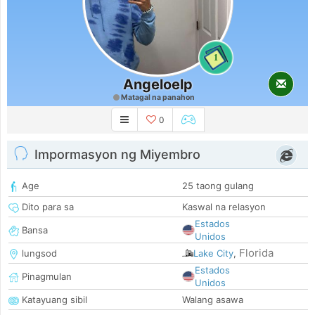
1
Angeloelp
Matagal na panahon
0
Impormasyon ng Miyembro
Age
25 taong gulang
Dito para sa
Kaswal na relasyon
Estados
Bansa
Unidos
Florida
lungsod
Lake City
,
Estados
Pinagmulan
Unidos
Katayuang sibil
Walang asawa