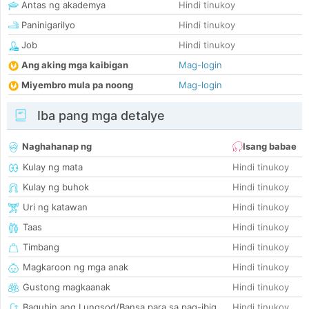
Antas ng akademya
Hindi tinukoy
Paninigarilyo
Hindi tinukoy
Job
Hindi tinukoy
Ang aking mga kaibigan
Mag-login
Miyembro mula pa noong
Mag-login
Iba pang mga detalye
Naghahanap ng
Isang babae
Kulay ng mata
Hindi tinukoy
Kulay ng buhok
Hindi tinukoy
Uri ng katawan
Hindi tinukoy
Taas
Hindi tinukoy
Timbang
Hindi tinukoy
Magkaroon ng mga anak
Hindi tinukoy
Gustong magkaanak
Hindi tinukoy
Baguhin ang Lungsod/Bansa para sa pag-ibig
Hindi tinukoy