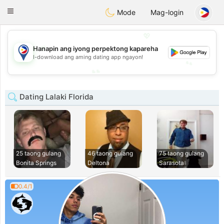
Philippines
Chat
Toggle
Mode
Mag-login
navigation
💖
💖
Hanapin ang iyong perpektong kapareha
I-download ang aming dating app ngayon!
💕
💕
Dating Lalaki Florida
25 taong gulang
46 taong gulang
75 taong gulang
Bonita Springs
Deltona
Sarasota
0.4/1