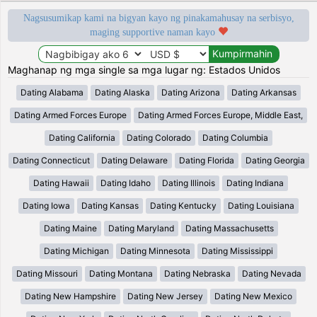
Nagsusumikap kami na bigyan kayo ng pinakamahusay na serbisyo,
maging supportive naman kayo
Maghanap ng mga single sa mga lugar ng: Estados Unidos
Dating Alabama
Dating Alaska
Dating Arizona
Dating Arkansas
Dating Armed Forces Europe
Dating Armed Forces Europe, Middle East,
Dating California
Dating Colorado
Dating Columbia
Dating Connecticut
Dating Delaware
Dating Florida
Dating Georgia
Dating Hawaii
Dating Idaho
Dating Illinois
Dating Indiana
Dating Iowa
Dating Kansas
Dating Kentucky
Dating Louisiana
Dating Maine
Dating Maryland
Dating Massachusetts
Dating Michigan
Dating Minnesota
Dating Mississippi
Dating Missouri
Dating Montana
Dating Nebraska
Dating Nevada
Dating New Hampshire
Dating New Jersey
Dating New Mexico