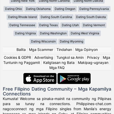
Dating New York
Dating North Carolina
Dating North Dakota
Dating Ohio
Dating Oklahoma
Dating Oregon
Dating Pennsylvania
Dating Rhode Island
Dating South Carolina
Dating South Dakota
Dating Tennessee
Dating Texas
Dating Utah
Dating Vermont
Dating Virginia
Dating Washington
Dating West Virginia
Dating Wisconsin
Dating Wyoming
Balita
|
Mga Scammer
|
Tindahan
|
Mga Opinyon
Cookies & GDPR
|
Advertising
|
Tungkol sa Amin
|
Privacy
|
Mga
Tuntunin ng Paggamit
|
Kaligtasan ng Bata
|
Makipag-ugnayan
|
Mga FAQ
Free Filipino Dating Community – Mga Kapamilya
Connections
Kumusta! Welcome sa pinaka-mainit na community ng Pilipinas
para sa tunay na connections. Philippines-chat.com
nagcoconnect ng mga Filipino singles from Manila's energy
hanggang sa mga islands ng Cebu, at Filipino communities