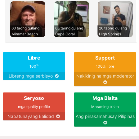
60 taong gulang
65 taong gulang
26 taong gulang
Miramar Beach
Cape Coral
High Springs
Libre
Support
%
100
100% libre
Libreng mga serbisyo
Nakikinig na mga moderator
Seryoso
Mga Bisita
mga quality profile
Maraming bisita
Napatunayang kalidad
Ang pinakamahusay Pilipinas