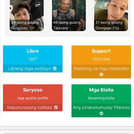
34 taong gulang
46 taong gulang
31 taong gulang
Guiguinto
Talavera
Olongapo City
Libre
Support
%
100
100% libre
Libreng mga serbisyo
Nakikinig na mga moderator
Seryoso
Mga Bisita
mga quality profile
Maraming bisita
Napatunayang kalidad
Ang pinakamahusay Pilipinas