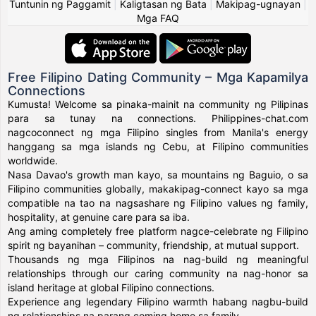
Tuntunin ng Paggamit
|
Kaligtasan ng Bata
|
Makipag-ugnayan
|
Mga FAQ
Free Filipino Dating Community – Mga Kapamilya
Connections
Kumusta! Welcome sa pinaka-mainit na community ng Pilipinas
para sa tunay na connections. Philippines-chat.com
nagcoconnect ng mga Filipino singles from Manila's energy
hanggang sa mga islands ng Cebu, at Filipino communities
worldwide.
Nasa Davao's growth man kayo, sa mountains ng Baguio, o sa
Filipino communities globally, makakipag-connect kayo sa mga
compatible na tao na nagsashare ng Filipino values ng family,
hospitality, at genuine care para sa iba.
Ang aming completely free platform nagce-celebrate ng Filipino
spirit ng bayanihan – community, friendship, at mutual support.
Thousands ng mga Filipinos na nag-build ng meaningful
relationships through our caring community na nag-honor sa
island heritage at global Filipino connections.
Experience ang legendary Filipino warmth habang nagbu-build
ng relationships na parang coming home sa family.