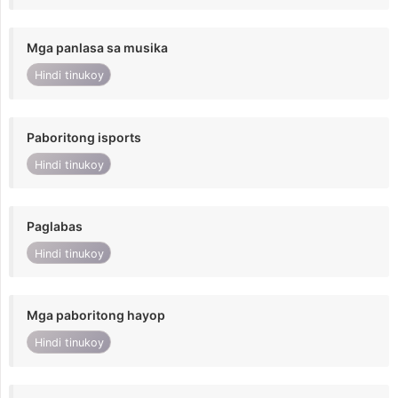
Mga panlasa sa musika
Hindi tinukoy
Paboritong isports
Hindi tinukoy
Paglabas
Hindi tinukoy
Mga paboritong hayop
Hindi tinukoy