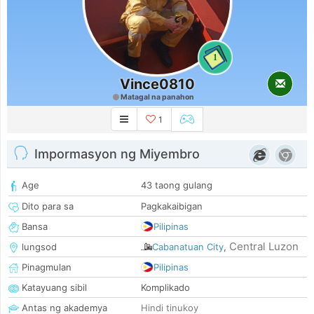
1
Vince0810
Matagal na panahon
1
Impormasyon ng Miyembro
Age
43 taong gulang
Dito para sa
Pagkakaibigan
Bansa
Pilipinas
Central Luzon
lungsod
Cabanatuan City
,
Pinagmulan
Pilipinas
Katayuang sibil
Komplikado
Antas ng akademya
Hindi tinukoy