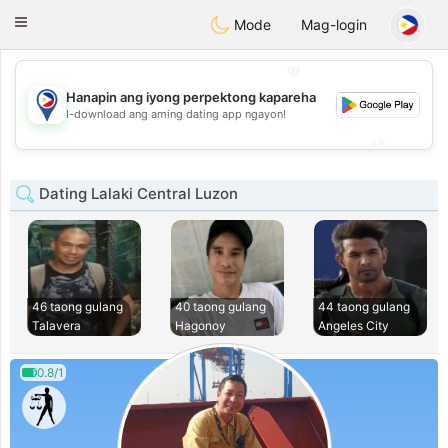
Philippines
Chat
Toggle
Mode
Mag-login
navigation
💖
Hanapin ang iyong perpektong kapareha
💖
I-download ang aming dating app ngayon!
💕
💕
Dating Lalaki Central Luzon
46 taong gulang
40 taong gulang
44 taong gulang
Talavera
Hagonoy
Angeles City
0.8/1