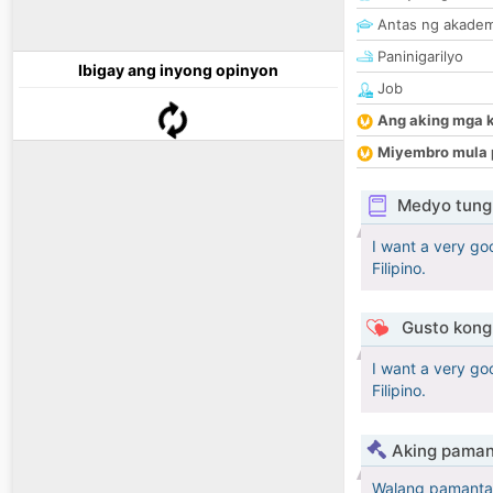
Antas ng akade
Paninigarilyo
Ibigay ang inyong opinyon
Job
Ang aking mga 
Miyembro mula 
Medyo tungk
I want a very go
Filipino.
Gusto kong 
I want a very go
Filipino.
Aking paman
Walang pamanta