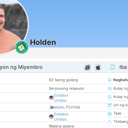
Holden
1
yon ng Miyembro
Iba
62 taong gulang
Naghah
Seryosong relasyon
Kulay n
Estados
Kulay n
Unidos
Uri ng 
Florida
Miami
,
Taas
Estados
Unidos
Timban
Walang asawa