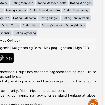
 Maine
Dating Maryland
Dating Massachusetts
Dating Michigan
ka
Dating Nevada
Dating New Hampshire
Dating New Jersey
ng Ohio
Dating Oklahoma
Dating Oregon
Dating Pennsylvania
Dating Texas
Dating Utah
Dating Vermont
Dating Virginia
isconsin
Dating Wyoming
Mga Opinyon
ggamit
|
Kaligtasan ng Bata
|
Makipag-ugnayan
|
Mga FAQ
nections. Philippines-chat.com nagcoconnect ng mga Filipino
ies worldwide.
globally, makakipag-connect kayo sa mga compatible na tao na
 community, friendship, at mutual support.
 caring community na nag-honor sa island heritage at global
Assistance
arang coming home sa family.