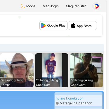
Mode
Mag-login
Mag-rehistro
💖
💕
57 taong gulang
28 taong gulang
65 taong gulang
Tampa
Cape Coral
Cape Coral
huling koneksyon
Matagal na panahon