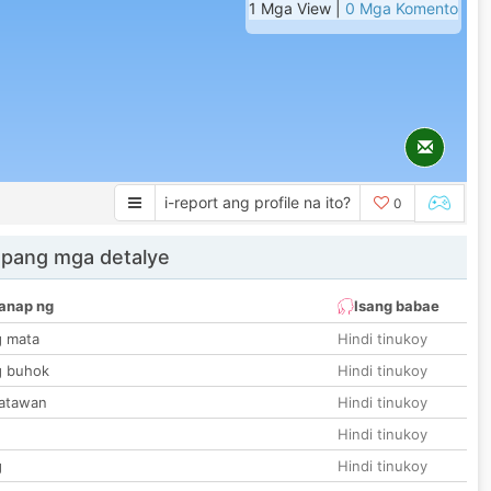
1 Mga View |
0 Mga Komento
i-report ang profile na ito?
0
 pang mga detalye
anap ng
Isang babae
g mata
Hindi tinukoy
g buhok
Hindi tinukoy
katawan
Hindi tinukoy
Hindi tinukoy
g
Hindi tinukoy