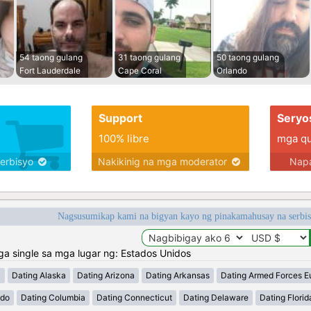
54 taong gulang
31 taong gulang
50 taong gulang
Fort Lauderdale
Cape Coral
Orlando
Support
Seryo
100% libre
mga qua
serbisyo
Nakikinig na mga moderator
Napa
Nagsusumikap kami na bigyan kayo ng pinakamahusay na serbi
 single sa mga lugar ng: Estados Unidos
a
Dating Alaska
Dating Arizona
Dating Arkansas
Dating Armed Forces E
ado
Dating Columbia
Dating Connecticut
Dating Delaware
Dating Florid