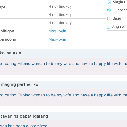
Magkaro
mya
Hindi tinukoy
Guston
Hindi tinukoy
Baguhin
Hindi tinukoy
Ang reli
kaibigan
Mag-login
pa noong
Mag-login
ol sa akin
od caring Filipino woman to be my wife and have a happy life with me 
maging partner ko
od caring Filipino woman to be my wife and have a happy life with me 
tayan na dapat igalang
yan has been customized