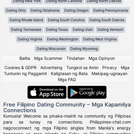
Dating New York
Dating North Carolina
Dating North Dakota
Dating Ohio
Dating Oklahoma
Dating Oregon
Dating Pennsylvania
Dating Rhode Island
Dating South Carolina
Dating South Dakota
Dating Tennessee
Dating Texas
Dating Utah
Dating Vermont
Dating Virginia
Dating Washington
Dating West Virginia
Dating Wisconsin
Dating Wyoming
Balita
|
Mga Scammer
|
Tindahan
|
Mga Opinyon
Cookies & GDPR
|
Advertising
|
Tungkol sa Amin
|
Privacy
|
Mga
Tuntunin ng Paggamit
|
Kaligtasan ng Bata
|
Makipag-ugnayan
|
Mga FAQ
Free Filipino Dating Community – Mga Kapamilya
Connections
Kumusta! Welcome sa pinaka-mainit na community ng Pilipinas
para sa tunay na connections. Philippines-chat.com
nagcoconnect ng mga Filipino singles from Manila's energy
hanggang sa mga islands ng Cebu, at Filipino communities