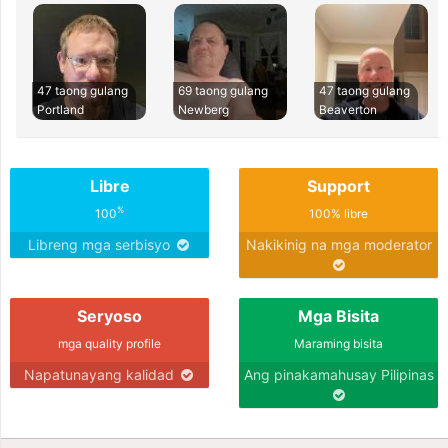
47 taong gulang
69 taong gulang
47 taong gulang
Portland
Newberg
Beaverton
Libre
Support
%
100
100% libre
Libreng mga serbisyo
Nakikinig na mga moderator
Seryoso
Mga Bisita
mga quality profile
Maraming bisita
Napatunayang kalidad
Ang pinakamahusay Pilipinas