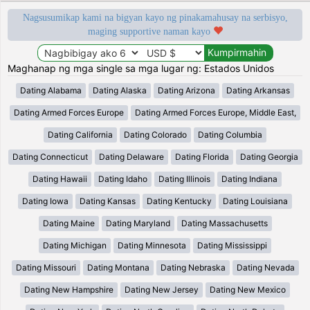
Nagsusumikap kami na bigyan kayo ng pinakamahusay na serbisyo,
maging supportive naman kayo
Maghanap ng mga single sa mga lugar ng: Estados Unidos
Dating Alabama
Dating Alaska
Dating Arizona
Dating Arkansas
Dating Armed Forces Europe
Dating Armed Forces Europe, Middle East,
Dating California
Dating Colorado
Dating Columbia
Dating Connecticut
Dating Delaware
Dating Florida
Dating Georgia
Dating Hawaii
Dating Idaho
Dating Illinois
Dating Indiana
Dating Iowa
Dating Kansas
Dating Kentucky
Dating Louisiana
Dating Maine
Dating Maryland
Dating Massachusetts
Dating Michigan
Dating Minnesota
Dating Mississippi
Dating Missouri
Dating Montana
Dating Nebraska
Dating Nevada
Dating New Hampshire
Dating New Jersey
Dating New Mexico