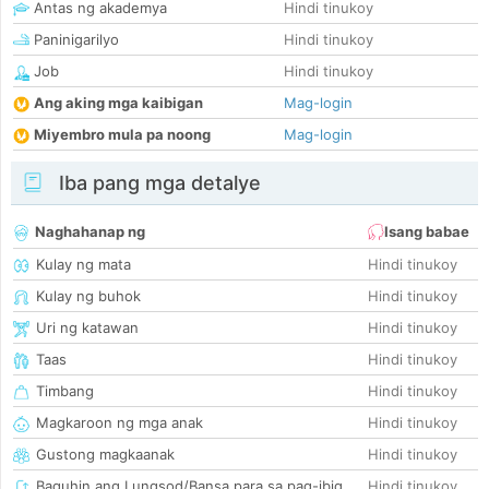
Antas ng akademya
Hindi tinukoy
Paninigarilyo
Hindi tinukoy
Job
Hindi tinukoy
Ang aking mga kaibigan
Mag-login
Miyembro mula pa noong
Mag-login
Iba pang mga detalye
Naghahanap ng
Isang babae
Kulay ng mata
Hindi tinukoy
Kulay ng buhok
Hindi tinukoy
Uri ng katawan
Hindi tinukoy
Taas
Hindi tinukoy
Timbang
Hindi tinukoy
Magkaroon ng mga anak
Hindi tinukoy
Gustong magkaanak
Hindi tinukoy
Baguhin ang Lungsod/Bansa para sa pag-ibig
Hindi tinukoy