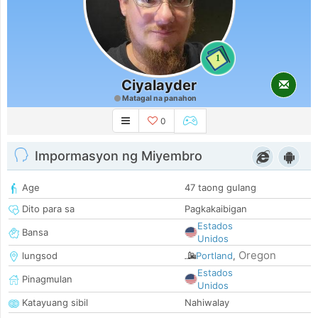
1
Ciyalayder
Matagal na panahon
0
Impormasyon ng Miyembro
Age
47 taong gulang
Dito para sa
Pagkakaibigan
Estados
Bansa
Unidos
Oregon
lungsod
Portland
,
Estados
Pinagmulan
Unidos
Katayuang sibil
Nahiwalay