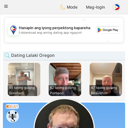
Philippines
Chat
Toggle
Mode
Mag-login
navigation
💖
Hanapin ang iyong perpektong kapareha
💖
I-download ang aming dating app ngayon!
💕
💕
Dating Lalaki Oregon
55 taong gulang
62 taong gulang
47 taong gulang
Gresham
Portland
Beaverton
0.6/1