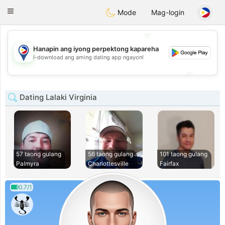
Philippines
Chat
Toggle
Mode
Mag-login
navigation
💖
Hanapin ang iyong perpektong kapareha
💖
I-download ang aming dating app ngayon!
💕
💕
Dating Lalaki Virginia
57 taong gulang
56 taong gulang
101 taong gulang
Palmyra
Charlottesville
Fairfax
0.7/1