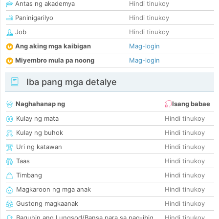
Antas ng akademya
Hindi tinukoy
Paninigarilyo
Hindi tinukoy
Job
Hindi tinukoy
Ang aking mga kaibigan
Mag-login
Miyembro mula pa noong
Mag-login
Iba pang mga detalye
Naghahanap ng
Isang babae
Kulay ng mata
Hindi tinukoy
Kulay ng buhok
Hindi tinukoy
Uri ng katawan
Hindi tinukoy
Taas
Hindi tinukoy
Timbang
Hindi tinukoy
Magkaroon ng mga anak
Hindi tinukoy
Gustong magkaanak
Hindi tinukoy
Baguhin ang Lungsod/Bansa para sa pag-ibig
Hindi tinukoy