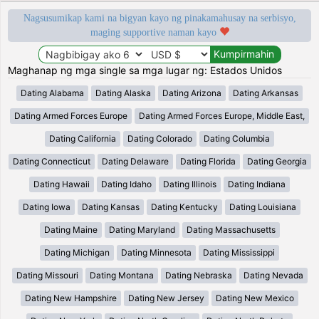
Nagsusumikap kami na bigyan kayo ng pinakamahusay na serbisyo,
maging supportive naman kayo
Maghanap ng mga single sa mga lugar ng: Estados Unidos
Dating Alabama
Dating Alaska
Dating Arizona
Dating Arkansas
Dating Armed Forces Europe
Dating Armed Forces Europe, Middle East,
Dating California
Dating Colorado
Dating Columbia
Dating Connecticut
Dating Delaware
Dating Florida
Dating Georgia
Dating Hawaii
Dating Idaho
Dating Illinois
Dating Indiana
Dating Iowa
Dating Kansas
Dating Kentucky
Dating Louisiana
Dating Maine
Dating Maryland
Dating Massachusetts
Dating Michigan
Dating Minnesota
Dating Mississippi
Dating Missouri
Dating Montana
Dating Nebraska
Dating Nevada
Dating New Hampshire
Dating New Jersey
Dating New Mexico