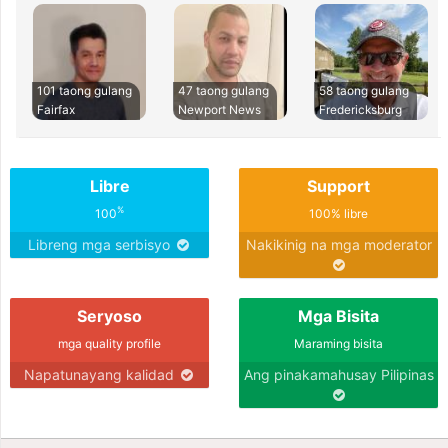
101 taong gulang
47 taong gulang
58 taong gulang
Fairfax
Newport News
Fredericksburg
Libre
Support
%
100
100% libre
Libreng mga serbisyo
Nakikinig na mga moderator
Seryoso
Mga Bisita
mga quality profile
Maraming bisita
Napatunayang kalidad
Ang pinakamahusay Pilipinas