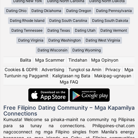
Dating New York
Dating North Carolina
Dating North Dakota
Dating Ohio
Dating Oklahoma
Dating Oregon
Dating Pennsylvania
Dating Rhode Island
Dating South Carolina
Dating South Dakota
Dating Tennessee
Dating Texas
Dating Utah
Dating Vermont
Dating Virginia
Dating Washington
Dating West Virginia
Dating Wisconsin
Dating Wyoming
Balita
|
Mga Scammer
|
Tindahan
|
Mga Opinyon
Cookies & GDPR
|
Advertising
|
Tungkol sa Amin
|
Privacy
|
Mga
Tuntunin ng Paggamit
|
Kaligtasan ng Bata
|
Makipag-ugnayan
|
Mga FAQ
Free Filipino Dating Community – Mga Kapamilya
Connections
Kumusta! Welcome sa pinaka-mainit na community ng Pilipinas
para sa tunay na connections. Philippines-chat.com
nagcoconnect ng mga Filipino singles from Manila's energy
hanggang sa mga islands ng Cebu, at Filipino communities