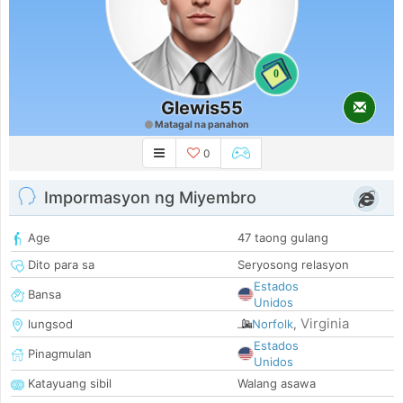
0
Glewis55
Matagal na panahon
0
Impormasyon ng Miyembro
Age
47 taong gulang
Dito para sa
Seryosong relasyon
Estados
Bansa
Unidos
Virginia
lungsod
Norfolk
,
Estados
Pinagmulan
Unidos
Katayuang sibil
Walang asawa