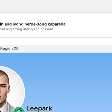
in ang iyong perpektong kapareha
💖
oad ang aming dating app ngayon!
💕
 Region XII
Leepark