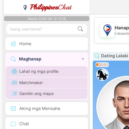
Philippines
Chat
Manila 2026-08-10 13:28
Hanap
I-downl
Home
Dating Lalaki
Maghanap
0.6/1
Lahat ng mga profile
Matchmaker
Gamitin ang mapa
Aking mga Mensahe
Chat