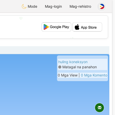
Mode
Mag-login
Mag-rehistro
💖
💕
huling koneksyon
Matagal na panahon
0 Mga View |
0 Mga Komento