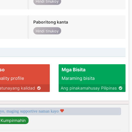
Hindi tinukoy
Paboritong kanta
Hindi tinukoy
so
Mga Bisita
lity profile
Maraming bisita
tunayang kalidad
Ang pinakamahusay Pilipinas
syo, maging supportive naman kayo