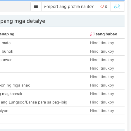
i-report ang profile na ito?
0
 pang mga detalye
anap ng
Isang babae
g mata
Hindi tinukoy
g buhok
Hindi tinukoy
katawan
Hindi tinukoy
Hindi tinukoy
g
Hindi tinukoy
on ng mga anak
Hindi tinukoy
g magkaanak
Hindi tinukoy
 ang Lungsod/Bansa para sa pag-ibig
Hindi tinukoy
hiyon
Hindi tinukoy