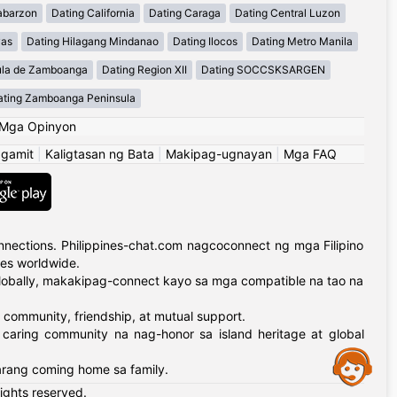
abarzon
Dating California
Dating Caraga
Dating Central Luzon
yas
Dating Hilagang Mindanao
Dating Ilocos
Dating Metro Manila
ula de Zamboanga
Dating Region XII
Dating SOCCSKSARGEN
ating Zamboanga Peninsula
Mga Opinyon
ggamit
|
Kaligtasan ng Bata
|
Makipag-ugnayan
|
Mga FAQ
nections. Philippines-chat.com nagcoconnect ng mga Filipino
ies worldwide.
globally, makakipag-connect kayo sa mga compatible na tao na
 community, friendship, at mutual support.
 caring community na nag-honor sa island heritage at global
Assistance
arang coming home sa family.
rights reserved.