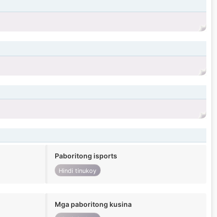
Paboritong isports
Hindi tinukoy
Mga paboritong kusina