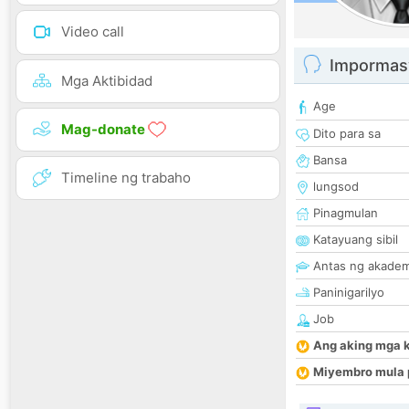
Video call
Impormas
Mga Aktibidad
Age
Mag-donate
Dito para sa
Bansa
Timeline ng trabaho
lungsod
Pinagmulan
Katayuang sibil
Antas ng akade
Paninigarilyo
Job
Ang aking mga 
Miyembro mula 