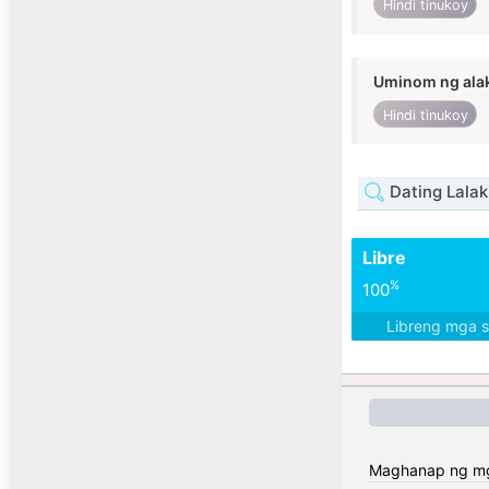
Hindi tinukoy
Uminom ng ala
Hindi tinukoy
Dating Lalaki
Libre
%
100
Libreng mga 
Maghanap ng mga 