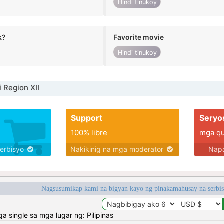
Hindi tinukoy
k?
Favorite movie
Hindi tinukoy
 Region XII
Support
Seryo
100% libre
mga qua
serbisyo
Nakikinig na mga moderator
Napa
Nagsusumikap kami na bigyan kayo ng pinakamahusay na serbi
single sa mga lugar ng: Pilipinas