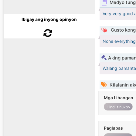
Medyo tungk
Very very good 
Ibigay ang inyong opinyon
Gusto kong 
None everything
Aking paman
Walang pamanta
Kilalanin ak
Mga Libangan
Hindi tinukoy
Paglabas