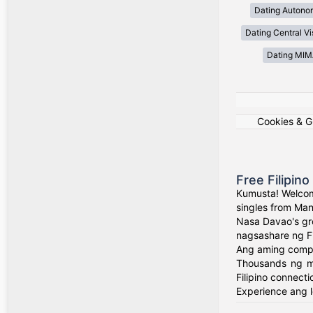
Dating Autono
Dating Central V
Dating MI
Cookies & 
Free Filipin
Kumusta! Welcom
singles from Man
Nasa Davao's gr
nagsashare ng Fil
Ang aming comple
Thousands ng mg
Filipino connecti
Experience ang l