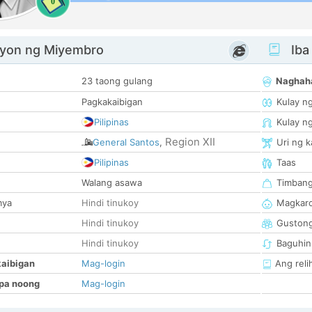
0
yon ng Miyembro
Iba
23 taong gulang
Naghah
Pagkakaibigan
Kulay n
Pilipinas
Kulay n
Region XII
General Santos
,
Uri ng 
Pilipinas
Taas
Walang asawa
Timban
mya
Hindi tinukoy
Magkaro
Hindi tinukoy
Guston
Hindi tinukoy
Baguhin
kaibigan
Mag-login
Ang reli
pa noong
Mag-login