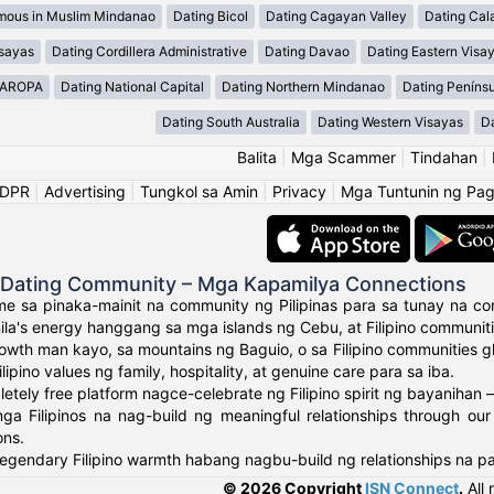
mous in Muslim Mindanao
Dating Bicol
Dating Cagayan Valley
Dating Cal
isayas
Dating Cordillera Administrative
Dating Davao
Dating Eastern Visa
MAROPA
Dating National Capital
Dating Northern Mindanao
Dating Peníns
Dating South Australia
Dating Western Visayas
D
Balita
|
Mga Scammer
|
Tindahan
|
GDPR
|
Advertising
|
Tungkol sa Amin
|
Privacy
|
Mga Tuntunin ng Pa
o Dating Community – Mga Kapamilya Connections
e sa pinaka-mainit na community ng Pilipinas para sa tunay na con
ila's energy hanggang sa mga islands ng Cebu, at Filipino communit
owth man kayo, sa mountains ng Baguio, o sa Filipino communities 
ipino values ng family, hospitality, at genuine care para sa iba.
tely free platform nagce-celebrate ng Filipino spirit ng bayanihan –
a Filipinos na nag-build ng meaningful relationships through our
ons.
egendary Filipino warmth habang nagbu-build ng relationships na p
© 2026 Copyright
ISN Connect
.
All 