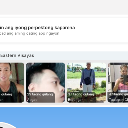
in ang iyong perpektong kapareha
💖
oad ang aming dating app ngayon!
💕
 Eastern Visayas
 gulang
29 taong gulang
37 taong gulang
47 taong gu
an
Abgao
Borongan
Tacloban Ci