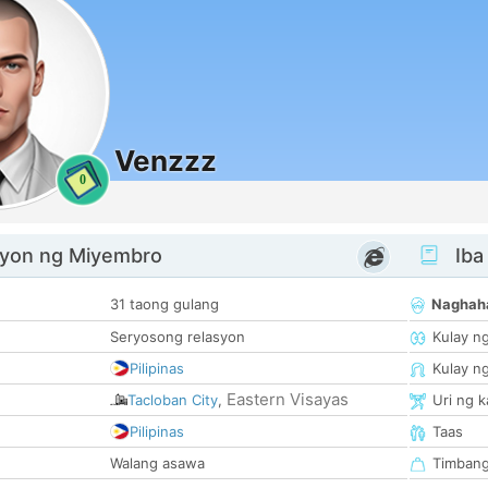
Venzzz
0
yon ng Miyembro
Iba
31 taong gulang
Naghah
Seryosong relasyon
Kulay n
Pilipinas
Kulay n
Eastern Visayas
Tacloban City
,
Uri ng 
Pilipinas
Taas
Walang asawa
Timban