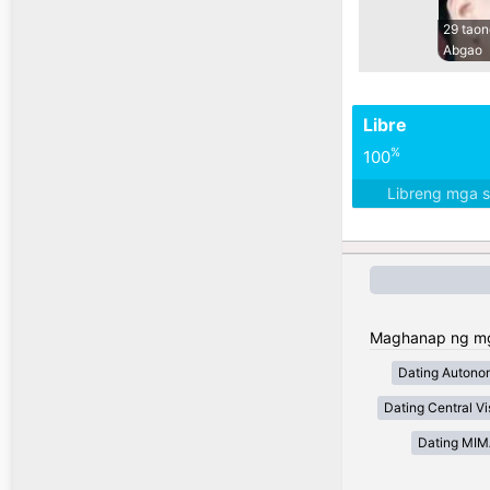
29 taon
Abgao
Libre
%
100
Libreng mga 
Maghanap ng mga 
Dating Autono
Dating Central V
Dating MI