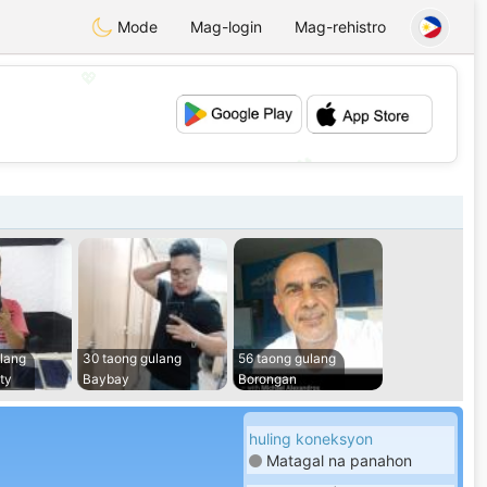
Mode
Mag-login
Mag-rehistro
💖
💕
lang
30 taong gulang
56 taong gulang
ty
Baybay
Borongan
huling koneksyon
Matagal na panahon