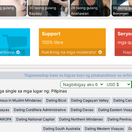
g gulang
30 taong gulang
26 taong gulang
56 taong g
Baybay
Anahawan
Borongan
Support
Seryo
100% libre
mga qua
serbisyo
Nakikinig na mga moderator
Napa
Nagsusumikap kami na bigyan kayo ng pinakamahusay na serbi
single sa mga lugar ng: Pilipinas
mous in Muslim Mindanao
Dating Bicol
Dating Cagayan Valley
Dating Cal
isayas
Dating Cordillera Administrative
Dating Davao
Dating Eastern Visa
MAROPA
Dating National Capital
Dating Northern Mindanao
Dating Peníns
Dating South Australia
Dating Western Visayas
D