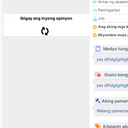
Antas ng akade
Paninigarilyo
Ibigay ang inyong opinyon
Job
Ang aking mga 
Miyembro mula 
Medyo tungk
yes dfhdgfghfgjht
Gusto kong 
yes dfhdgfghfgjh
Aking paman
Walang pamanta
Kilalanin ak