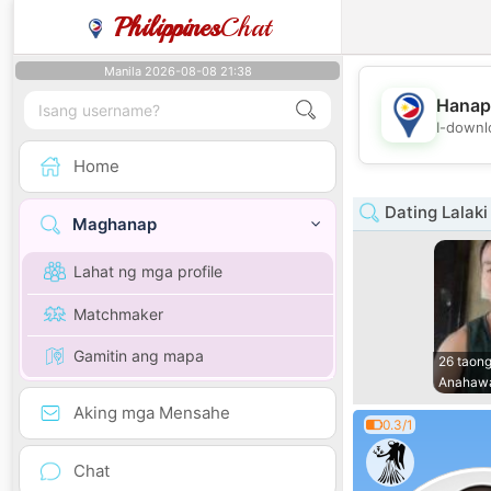
Philippines
Chat
Manila 2026-08-08 21:38
Hanap
I-downl
Home
Dating Lalaki
Maghanap
Lahat ng mga profile
Matchmaker
Gamitin ang mapa
26 taong
Anahaw
Aking mga Mensahe
0.3/1
Chat