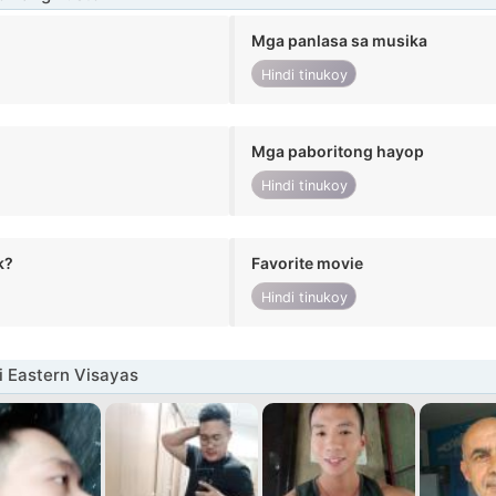
Mga panlasa sa musika
Hindi tinukoy
Mga paboritong hayop
Hindi tinukoy
k?
Favorite movie
Hindi tinukoy
i Eastern Visayas