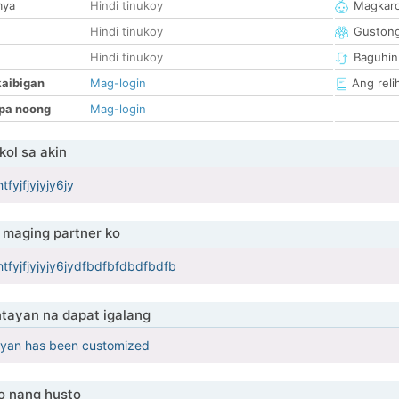
mya
Hindi tinukoy
Magkaro
Hindi tinukoy
Guston
Hindi tinukoy
Baguhin
kaibigan
Mag-login
Ang reli
pa noong
Mag-login
ol sa akin
fyjfjyjyjy6jy
maging partner ko
tfyjfjyjyjy6jydfbdfbfdbdfbdfb
tayan na dapat igalang
yan has been customized
o nang husto