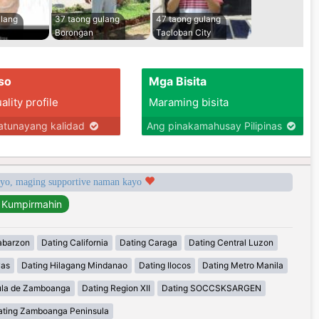
ulang
37 taong gulang
47 taong gulang
Borongan
Tacloban City
so
Mga Bisita
lity profile
Maraming bisita
tunayang kalidad
Ang pinakamahusay Pilipinas
syo, maging supportive naman kayo
abarzon
Dating California
Dating Caraga
Dating Central Luzon
yas
Dating Hilagang Mindanao
Dating Ilocos
Dating Metro Manila
ula de Zamboanga
Dating Region XII
Dating SOCCSKSARGEN
ating Zamboanga Peninsula