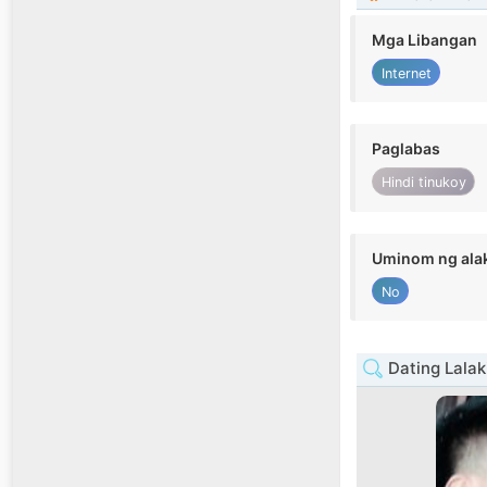
Mga Libangan
Internet
Paglabas
Hindi tinukoy
Uminom ng ala
No
Dating Lalak