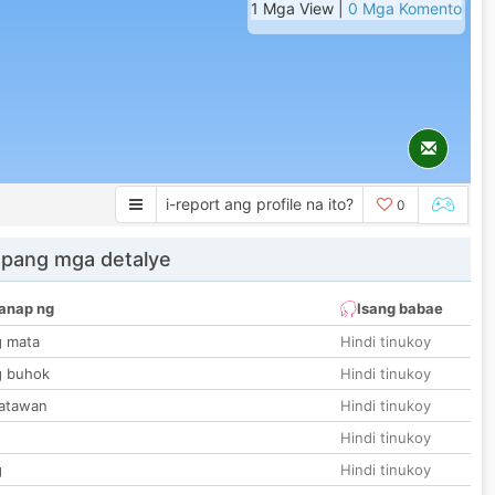
1 Mga View |
0 Mga Komento
i-report ang profile na ito?
0
 pang mga detalye
anap ng
Isang babae
g mata
Hindi tinukoy
g buhok
Hindi tinukoy
katawan
Hindi tinukoy
Hindi tinukoy
g
Hindi tinukoy