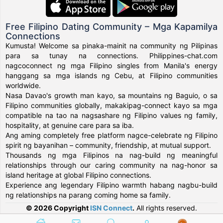
Free Filipino Dating Community – Mga Kapamilya
Connections
Kumusta! Welcome sa pinaka-mainit na community ng Pilipinas
para sa tunay na connections. Philippines-chat.com
nagcoconnect ng mga Filipino singles from Manila's energy
hanggang sa mga islands ng Cebu, at Filipino communities
worldwide.
Nasa Davao's growth man kayo, sa mountains ng Baguio, o sa
Filipino communities globally, makakipag-connect kayo sa mga
compatible na tao na nagsashare ng Filipino values ng family,
hospitality, at genuine care para sa iba.
Ang aming completely free platform nagce-celebrate ng Filipino
spirit ng bayanihan – community, friendship, at mutual support.
Thousands ng mga Filipinos na nag-build ng meaningful
relationships through our caring community na nag-honor sa
island heritage at global Filipino connections.
Experience ang legendary Filipino warmth habang nagbu-build
ng relationships na parang coming home sa family.
© 2026 Copyright
ISN Connect
.
All rights reserved.