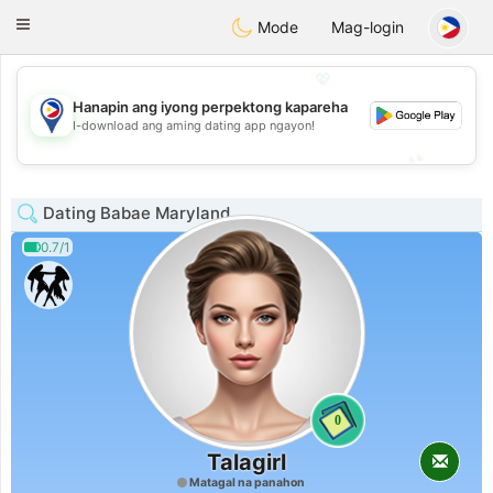
Philippines
Chat
Toggle
Mode
Mag-login
navigation
💖
Hanapin ang iyong perpektong kapareha
💖
I-download ang aming dating app ngayon!
💕
💕
Dating Babae Maryland
0.7/1
0
Talagirl
Matagal na panahon