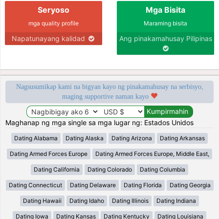
Seryoso
Mga Bisita
mga quality profile
Maraming bisita
Napatunayang kalidad
Ang pinakamahusay Pilipinas
Nagsusumikap kami na bigyan kayo ng pinakamahusay na serbisyo,
maging supportive naman kayo
Maghanap ng mga single sa mga lugar ng: Estados Unidos
Dating Alabama
Dating Alaska
Dating Arizona
Dating Arkansas
Dating Armed Forces Europe
Dating Armed Forces Europe, Middle East,
Dating California
Dating Colorado
Dating Columbia
Dating Connecticut
Dating Delaware
Dating Florida
Dating Georgia
Dating Hawaii
Dating Idaho
Dating Illinois
Dating Indiana
Dating Iowa
Dating Kansas
Dating Kentucky
Dating Louisiana