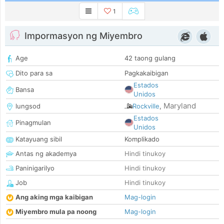
1
Impormasyon ng Miyembro
Age
42 taong gulang
Dito para sa
Pagkakaibigan
Estados
Bansa
Unidos
Maryland
lungsod
Rockville
,
Estados
Pinagmulan
Unidos
Katayuang sibil
Komplikado
Antas ng akademya
Hindi tinukoy
Paninigarilyo
Hindi tinukoy
Job
Hindi tinukoy
Ang aking mga kaibigan
Mag-login
Miyembro mula pa noong
Mag-login