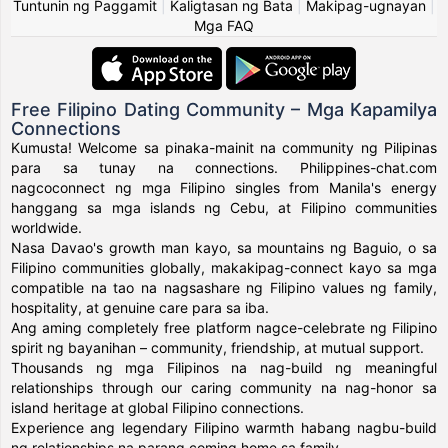
Tuntunin ng Paggamit
|
Kaligtasan ng Bata
|
Makipag-ugnayan
|
Mga FAQ
Free Filipino Dating Community – Mga Kapamilya
Connections
Kumusta! Welcome sa pinaka-mainit na community ng Pilipinas
para sa tunay na connections. Philippines-chat.com
nagcoconnect ng mga Filipino singles from Manila's energy
hanggang sa mga islands ng Cebu, at Filipino communities
worldwide.
Nasa Davao's growth man kayo, sa mountains ng Baguio, o sa
Filipino communities globally, makakipag-connect kayo sa mga
compatible na tao na nagsashare ng Filipino values ng family,
hospitality, at genuine care para sa iba.
Ang aming completely free platform nagce-celebrate ng Filipino
spirit ng bayanihan – community, friendship, at mutual support.
Thousands ng mga Filipinos na nag-build ng meaningful
relationships through our caring community na nag-honor sa
island heritage at global Filipino connections.
Experience ang legendary Filipino warmth habang nagbu-build
ng relationships na parang coming home sa family.