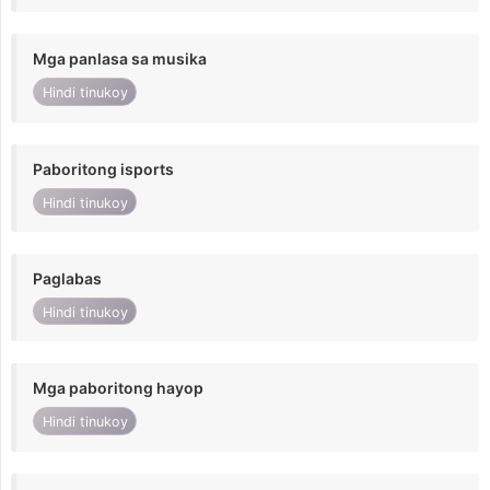
Mga panlasa sa musika
Hindi tinukoy
Paboritong isports
Hindi tinukoy
Paglabas
Hindi tinukoy
Mga paboritong hayop
Hindi tinukoy