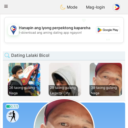
Philippines
Chat
Toggle
Mode
Mag-login
navigation
💖
Hanapin ang iyong perpektong kapareha
💖
I-download ang aming dating app ngayon!
💕
💕
Dating Lalaki Bicol
26 taong gulang
29 taong gulang
39 taong gulang
Naga
Legazpi City
Naga
0.7/1