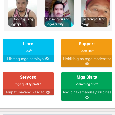
35 taong gulang
40 taong gulang
39 taong gulang
Legazpi
Legazpi City
Naga
Libre
Support
%
100
100% libre
Libreng mga serbisyo
Nakikinig na mga moderator
Seryoso
Mga Bisita
mga quality profile
Maraming bisita
Napatunayang kalidad
Ang pinakamahusay Pilipinas