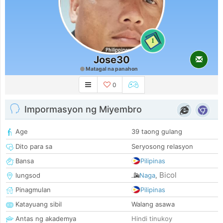
1
Jose30
Matagal na panahon
0
Impormasyon ng Miyembro
Age
39 taong gulang
Dito para sa
Seryosong relasyon
Bansa
Pilipinas
Bicol
lungsod
Naga
,
Pinagmulan
Pilipinas
Katayuang sibil
Walang asawa
Antas ng akademya
Hindi tinukoy