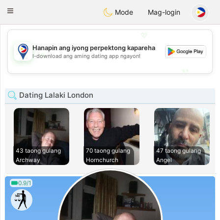
Philippines
Chat
Toggle
Mode
Mag-login
navigation
💖
Hanapin ang iyong perpektong kapareha
💖
I-download ang aming dating app ngayon!
💕
💕
Dating Lalaki London
43 taong gulang
70 taong gulang
47 taong gulang
Archway
Hornchurch
Angel
0.9/1