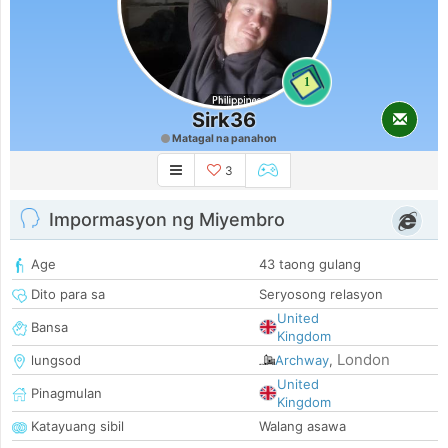
1
Sirk36
Matagal na panahon
3
Impormasyon ng Miyembro
Age
43 taong gulang
Dito para sa
Seryosong relasyon
United
Bansa
Kingdom
London
lungsod
Archway
,
United
Pinagmulan
Kingdom
Katayuang sibil
Walang asawa