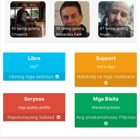
65 taong gulang
36 taong gulang
47 taong gulang
Chiswick
Alexandra Park
Angel
Libre
Support
%
100
100% libre
Libreng mga serbisyo
Nakikinig na mga moderator
Seryoso
Mga Bisita
mga quality profile
Maraming bisita
Napatunayang kalidad
Ang pinakamahusay Pilipinas