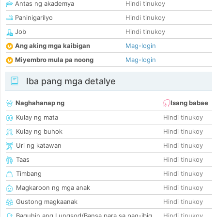
Antas ng akademya
Hindi tinukoy
Paninigarilyo
Hindi tinukoy
Job
Hindi tinukoy
Ang aking mga kaibigan
Mag-login
Miyembro mula pa noong
Mag-login
Iba pang mga detalye
Naghahanap ng
Isang babae
Kulay ng mata
Hindi tinukoy
Kulay ng buhok
Hindi tinukoy
Uri ng katawan
Hindi tinukoy
Taas
Hindi tinukoy
Timbang
Hindi tinukoy
Magkaroon ng mga anak
Hindi tinukoy
Gustong magkaanak
Hindi tinukoy
Baguhin ang Lungsod/Bansa para sa pag-ibig
Hindi tinukoy