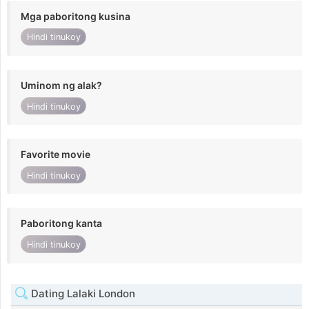
Mga paboritong kusina
Hindi tinukoy
Uminom ng alak?
Hindi tinukoy
Favorite movie
Hindi tinukoy
Paboritong kanta
Hindi tinukoy
Dating Lalaki London