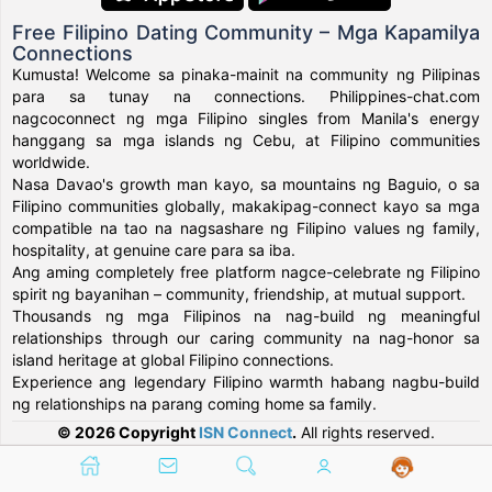
Free Filipino Dating Community – Mga Kapamilya
Connections
Kumusta! Welcome sa pinaka-mainit na community ng Pilipinas
para sa tunay na connections. Philippines-chat.com
nagcoconnect ng mga Filipino singles from Manila's energy
hanggang sa mga islands ng Cebu, at Filipino communities
worldwide.
Nasa Davao's growth man kayo, sa mountains ng Baguio, o sa
Filipino communities globally, makakipag-connect kayo sa mga
compatible na tao na nagsashare ng Filipino values ng family,
hospitality, at genuine care para sa iba.
Ang aming completely free platform nagce-celebrate ng Filipino
spirit ng bayanihan – community, friendship, at mutual support.
Thousands ng mga Filipinos na nag-build ng meaningful
relationships through our caring community na nag-honor sa
island heritage at global Filipino connections.
Experience ang legendary Filipino warmth habang nagbu-build
ng relationships na parang coming home sa family.
© 2026 Copyright
ISN Connect
.
All rights reserved.