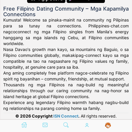
Free Filipino Dating Community – Mga Kapamilya
Connections
Kumusta! Welcome sa pinaka-mainit na community ng Pilipinas
para sa tunay na connections. Philippines-chat.com
nagcoconnect ng mga Filipino singles from Manila's energy
hanggang sa mga islands ng Cebu, at Filipino communities
worldwide.
Nasa Davao's growth man kayo, sa mountains ng Baguio, o sa
Filipino communities globally, makakipag-connect kayo sa mga
compatible na tao na nagsashare ng Filipino values ng family,
hospitality, at genuine care para sa iba.
Ang aming completely free platform nagce-celebrate ng Filipino
spirit ng bayanihan – community, friendship, at mutual support.
Thousands ng mga Filipinos na nag-build ng meaningful
relationships through our caring community na nag-honor sa
island heritage at global Filipino connections.
Experience ang legendary Filipino warmth habang nagbu-build
ng relationships na parang coming home sa family.
© 2026 Copyright
ISN Connect
.
All rights reserved.