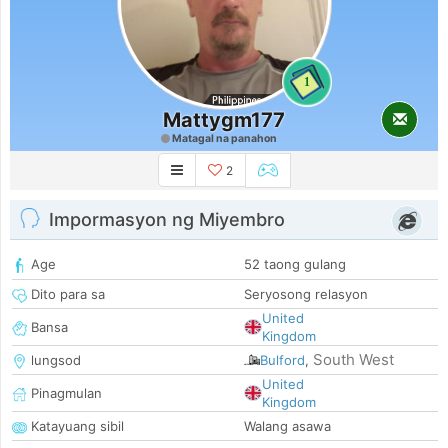
1
Mattygm177
Matagal na panahon
2
Impormasyon ng Miyembro
Age
52 taong gulang
Dito para sa
Seryosong relasyon
United
Bansa
Kingdom
South West
lungsod
Bulford
,
United
Pinagmulan
Kingdom
Katayuang sibil
Walang asawa