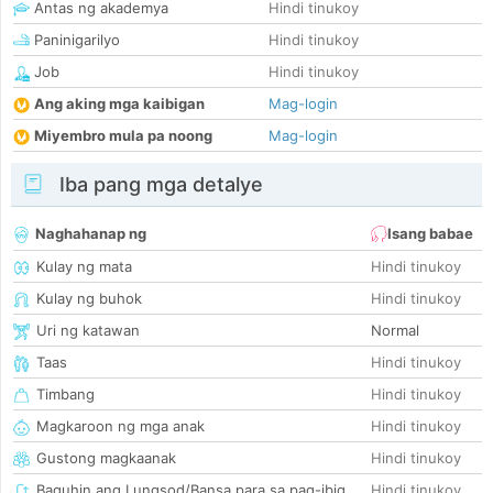
Antas ng akademya
Hindi tinukoy
Paninigarilyo
Hindi tinukoy
Job
Hindi tinukoy
Ang aking mga kaibigan
Mag-login
Miyembro mula pa noong
Mag-login
Iba pang mga detalye
Naghahanap ng
Isang babae
Kulay ng mata
Hindi tinukoy
Kulay ng buhok
Hindi tinukoy
Uri ng katawan
Normal
Taas
Hindi tinukoy
Timbang
Hindi tinukoy
Magkaroon ng mga anak
Hindi tinukoy
Gustong magkaanak
Hindi tinukoy
Baguhin ang Lungsod/Bansa para sa pag-ibig
Hindi tinukoy