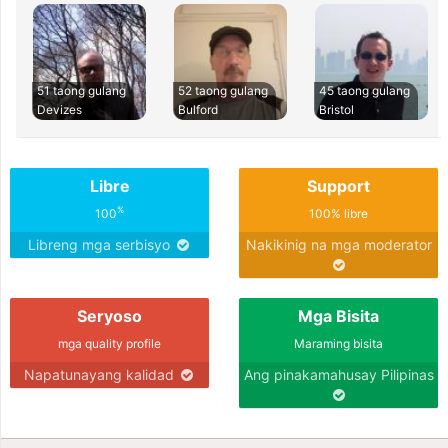
51 taong gulang
52 taong gulang
45 taong gulang
Devizes
Bulford
Bristol
Libre
Support
%
100
100% libre
Libreng mga serbisyo
Nakikinig na mga moderator
Seryoso
Mga Bisita
mga quality profile
Maraming bisita
Napatunayang kalidad
Ang pinakamahusay Pilipinas