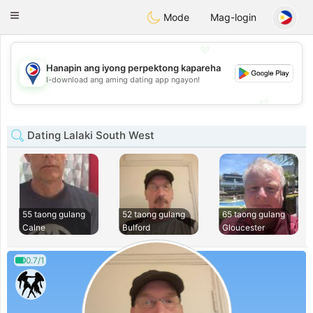
Philippines
Chat
Toggle
Mode
Mag-login
navigation
💖
Hanapin ang iyong perpektong kapareha
💖
I-download ang aming dating app ngayon!
💕
💕
Dating Lalaki South West
55 taong gulang
52 taong gulang
65 taong gulang
Calne
Bulford
Gloucester
0.7/1