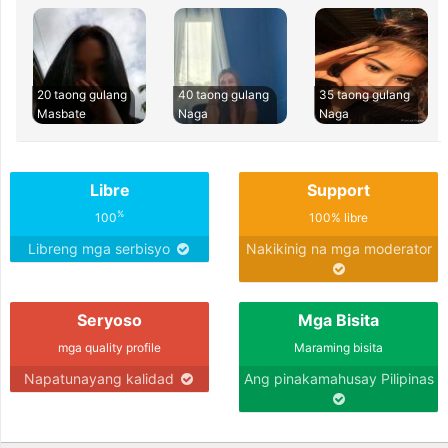
20 taong gulang
40 taong gulang
35 taong gulang
Masbate
Naga
Naga
Libre
Support
%
100
100% libre
Libreng mga serbisyo
Nakikinig na mga moderator
Seryoso
Mga Bisita
mga quality profile
Maraming bisita
Napatunayang kalidad
Ang pinakamahusay Pilipinas