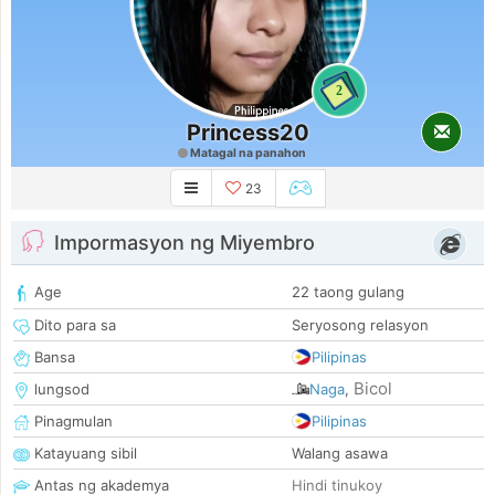
2
Princess20
Matagal na panahon
23
Impormasyon ng Miyembro
Age
22 taong gulang
Dito para sa
Seryosong relasyon
Bansa
Pilipinas
Bicol
lungsod
Naga
,
Pinagmulan
Pilipinas
Katayuang sibil
Walang asawa
Antas ng akademya
Hindi tinukoy