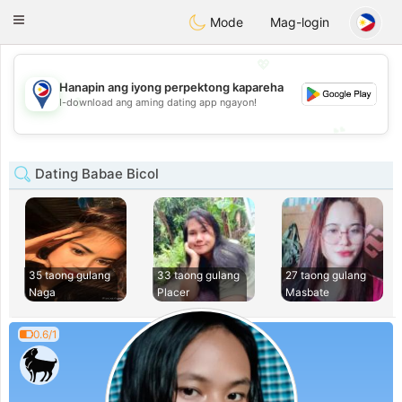
Philippines
Chat
Toggle
Mode
Mag-login
navigation
💖
Hanapin ang iyong perpektong kapareha
💖
I-download ang aming dating app ngayon!
💕
💕
Dating Babae Bicol
35 taong gulang
33 taong gulang
27 taong gulang
Naga
Placer
Masbate
0.6/1