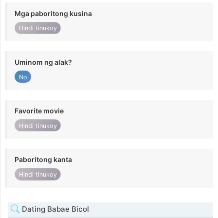
Mga paboritong kusina
Hindi tinukoy
Uminom ng alak?
No
Favorite movie
Hindi tinukoy
Paboritong kanta
Hindi tinukoy
Dating Babae Bicol