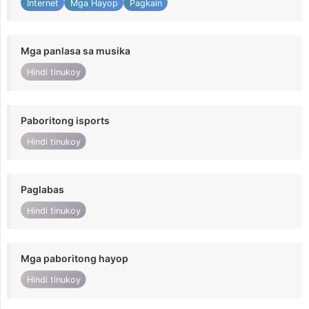
Internet
Mga Hayop
Pagkain
Mga panlasa sa musika
Hindi tinukoy
Paboritong isports
Hindi tinukoy
Paglabas
Hindi tinukoy
Mga paboritong hayop
Hindi tinukoy