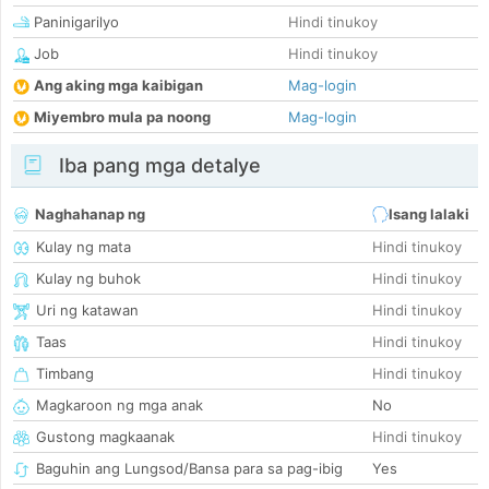
Paninigarilyo
Hindi tinukoy
Job
Hindi tinukoy
Ang aking mga kaibigan
Mag-login
Miyembro mula pa noong
Mag-login
Iba pang mga detalye
Naghahanap ng
Isang lalaki
Kulay ng mata
Hindi tinukoy
Kulay ng buhok
Hindi tinukoy
Uri ng katawan
Hindi tinukoy
Taas
Hindi tinukoy
Timbang
Hindi tinukoy
Magkaroon ng mga anak
No
Gustong magkaanak
Hindi tinukoy
Baguhin ang Lungsod/Bansa para sa pag-ibig
Yes