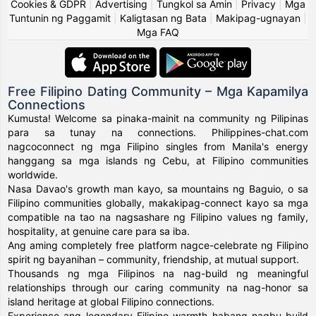
Cookies & GDPR
|
Advertising
|
Tungkol sa Amin
|
Privacy
|
Mga
Tuntunin ng Paggamit
|
Kaligtasan ng Bata
|
Makipag-ugnayan
|
Mga FAQ
Free Filipino Dating Community – Mga Kapamilya
Connections
Kumusta! Welcome sa pinaka-mainit na community ng Pilipinas
para sa tunay na connections. Philippines-chat.com
nagcoconnect ng mga Filipino singles from Manila's energy
hanggang sa mga islands ng Cebu, at Filipino communities
worldwide.
Nasa Davao's growth man kayo, sa mountains ng Baguio, o sa
Filipino communities globally, makakipag-connect kayo sa mga
compatible na tao na nagsashare ng Filipino values ng family,
hospitality, at genuine care para sa iba.
Ang aming completely free platform nagce-celebrate ng Filipino
spirit ng bayanihan – community, friendship, at mutual support.
Thousands ng mga Filipinos na nag-build ng meaningful
relationships through our caring community na nag-honor sa
island heritage at global Filipino connections.
Experience ang legendary Filipino warmth habang nagbu-build