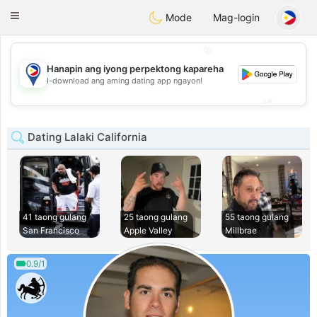
Philippines
Chat
Toggle
Mode
Mag-login
navigation
💖
Hanapin ang iyong perpektong kapareha
💖
I-download ang aming dating app ngayon!
💕
💕
Dating Lalaki California
41 taong gulang
25 taong gulang
55 taong gulang
San Francisco
Apple Valley
Millbrae
0.9/1