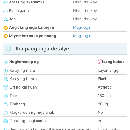
Antas ng akademya
Hindi tinukoy
Paninigarilyo
Hindi tinukoy
Job
Hindi tinukoy
Ang aking mga kaibigan
Mag-login
Miyembro mula pa noong
Mag-login
Iba pang mga detalye
Naghahanap ng
Isang babae
Kulay ng mata
kayumanggi
Kulay ng buhok
Black
Uri ng katawan
Athletic
Taas
180 cm
Timbang
80 Kg
Magkaroon ng mga anak
No
Gustong magkaanak
Yes
Baguhin ang Lungsod/Bansa para sa pag-ibig
Hindi tinukoy