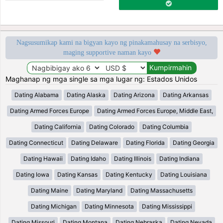
Nagsusumikap kami na bigyan kayo ng pinakamahusay na serbisyo,
maging supportive naman kayo
Maghanap ng mga single sa mga lugar ng: Estados Unidos
Dating Alabama
Dating Alaska
Dating Arizona
Dating Arkansas
Dating Armed Forces Europe
Dating Armed Forces Europe, Middle East,
Dating California
Dating Colorado
Dating Columbia
Dating Connecticut
Dating Delaware
Dating Florida
Dating Georgia
Dating Hawaii
Dating Idaho
Dating Illinois
Dating Indiana
Dating Iowa
Dating Kansas
Dating Kentucky
Dating Louisiana
Dating Maine
Dating Maryland
Dating Massachusetts
Dating Michigan
Dating Minnesota
Dating Mississippi
Dating Missouri
Dating Montana
Dating Nebraska
Dating Nevada