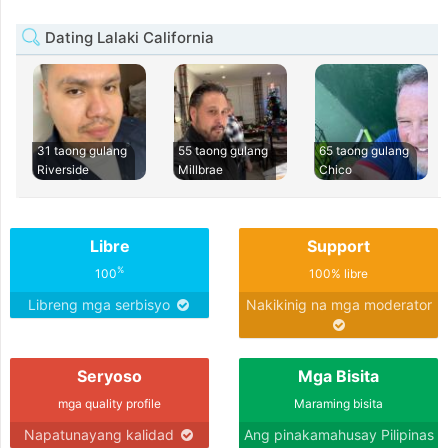
Dating Lalaki California
31 taong gulang
55 taong gulang
65 taong gulang
Riverside
Millbrae
Chico
Libre
Support
%
100
100% libre
Libreng mga serbisyo
Nakikinig na mga moderator
Seryoso
Mga Bisita
mga quality profile
Maraming bisita
Napatunayang kalidad
Ang pinakamahusay Pilipinas