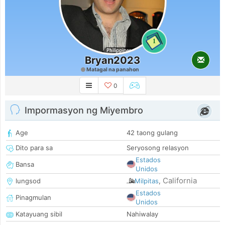
1
Bryan2023
Matagal na panahon
0
Impormasyon ng Miyembro
Age
42 taong gulang
Dito para sa
Seryosong relasyon
Estados
Bansa
Unidos
California
lungsod
Milpitas
,
Estados
Pinagmulan
Unidos
Katayuang sibil
Nahiwalay