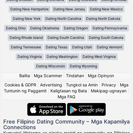
Dating New Hampshire
Dating New Jersey
Dating New Mexico
Dating New York
Dating North Carolina
Dating North Dakota
Dating Ohio
Dating Oklahoma
Dating Oregon
Dating Pennsylvania
Dating Rhode Island
Dating South Carolina
Dating South Dakota
Dating Tennessee
Dating Texas
Dating Utah
Dating Vermont
Dating Virginia
Dating Washington
Dating West Virginia
Dating Wisconsin
Dating Wyoming
Balita
|
Mga Scammer
|
Tindahan
|
Mga Opinyon
Cookies & GDPR
|
Advertising
|
Tungkol sa Amin
|
Privacy
|
Mga
Tuntunin ng Paggamit
|
Kaligtasan ng Bata
|
Makipag-ugnayan
|
Mga FAQ
Free Filipino Dating Community – Mga Kapamilya
Connections
Kumusta! Welcome sa pinaka-mainit na community ng Pilipinas