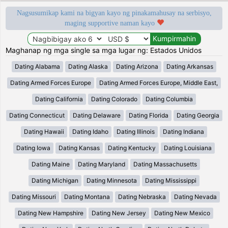
Nagsusumikap kami na bigyan kayo ng pinakamahusay na serbisyo,
maging supportive naman kayo
Maghanap ng mga single sa mga lugar ng: Estados Unidos
Dating Alabama
Dating Alaska
Dating Arizona
Dating Arkansas
Dating Armed Forces Europe
Dating Armed Forces Europe, Middle East,
Dating California
Dating Colorado
Dating Columbia
Dating Connecticut
Dating Delaware
Dating Florida
Dating Georgia
Dating Hawaii
Dating Idaho
Dating Illinois
Dating Indiana
Dating Iowa
Dating Kansas
Dating Kentucky
Dating Louisiana
Dating Maine
Dating Maryland
Dating Massachusetts
Dating Michigan
Dating Minnesota
Dating Mississippi
Dating Missouri
Dating Montana
Dating Nebraska
Dating Nevada
Dating New Hampshire
Dating New Jersey
Dating New Mexico