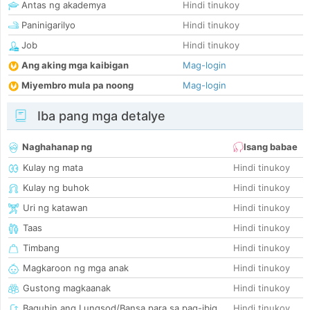
Antas ng akademya
Hindi tinukoy
Paninigarilyo
Hindi tinukoy
Job
Hindi tinukoy
Ang aking mga kaibigan
Mag-login
Miyembro mula pa noong
Mag-login
Iba pang mga detalye
Naghahanap ng
Isang babae
Kulay ng mata
Hindi tinukoy
Kulay ng buhok
Hindi tinukoy
Uri ng katawan
Hindi tinukoy
Taas
Hindi tinukoy
Timbang
Hindi tinukoy
Magkaroon ng mga anak
Hindi tinukoy
Gustong magkaanak
Hindi tinukoy
Baguhin ang Lungsod/Bansa para sa pag-ibig
Hindi tinukoy