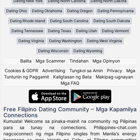
Dating New York
Dating North Carolina
Dating North Dakota
Dating Ohio
Dating Oklahoma
Dating Oregon
Dating Pennsylvania
Dating Rhode Island
Dating South Carolina
Dating South Dakota
Dating Tennessee
Dating Texas
Dating Utah
Dating Vermont
Dating Virginia
Dating Washington
Dating West Virginia
Dating Wisconsin
Dating Wyoming
Balita
|
Mga Scammer
|
Tindahan
|
Mga Opinyon
Cookies & GDPR
|
Advertising
|
Tungkol sa Amin
|
Privacy
|
Mga
Tuntunin ng Paggamit
|
Kaligtasan ng Bata
|
Makipag-ugnayan
|
Mga FAQ
Free Filipino Dating Community – Mga Kapamilya
Connections
Kumusta! Welcome sa pinaka-mainit na community ng Pilipinas
para sa tunay na connections. Philippines-chat.com
nagcoconnect ng mga Filipino singles from Manila's energy
hanggang sa mga islands ng Cebu, at Filipino communities