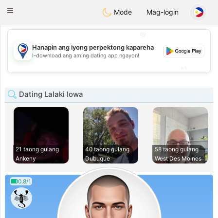
Philippines
Chat
Toggle
Mode
Mag-login
navigation
💖
Hanapin ang iyong perpektong kapareha
💖
I-download ang aming dating app ngayon!
💕
💕
Dating Lalaki Iowa
21 taong gulang
40 taong gulang
58 taong gulang
Ankeny
Dubuque
West Des Moines
0.8/1