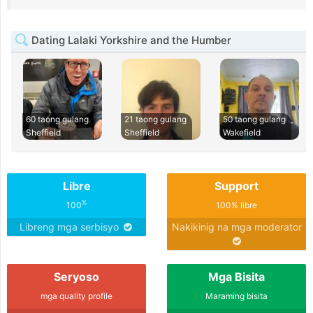
Dating Lalaki Yorkshire and the Humber
60 taong gulang
21 taong gulang
50 taong gulang
Sheffield
Sheffield
Wakefield
Libre
Support
%
100
100% libre
Libreng mga serbisyo
Nakikinig na mga moderator
Seryoso
Mga Bisita
mga quality profile
Maraming bisita