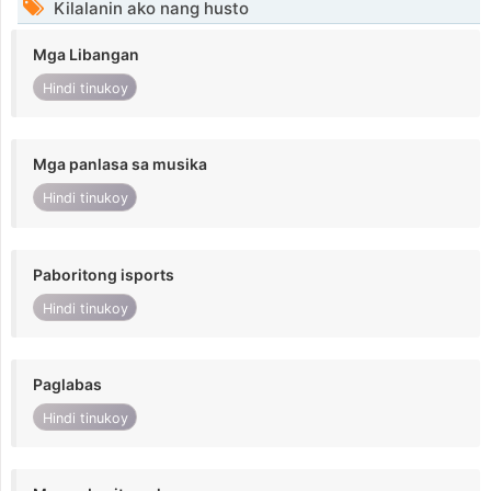
Kilalanin ako nang husto
Mga Libangan
Hindi tinukoy
Mga panlasa sa musika
Hindi tinukoy
Paboritong isports
Hindi tinukoy
Paglabas
Hindi tinukoy