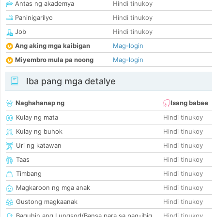
Antas ng akademya
Hindi tinukoy
Paninigarilyo
Hindi tinukoy
Job
Hindi tinukoy
Ang aking mga kaibigan
Mag-login
Miyembro mula pa noong
Mag-login
Iba pang mga detalye
Naghahanap ng
Isang babae
Kulay ng mata
Hindi tinukoy
Kulay ng buhok
Hindi tinukoy
Uri ng katawan
Hindi tinukoy
Taas
Hindi tinukoy
Timbang
Hindi tinukoy
Magkaroon ng mga anak
Hindi tinukoy
Gustong magkaanak
Hindi tinukoy
Baguhin ang Lungsod/Bansa para sa pag-ibig
Hindi tinukoy