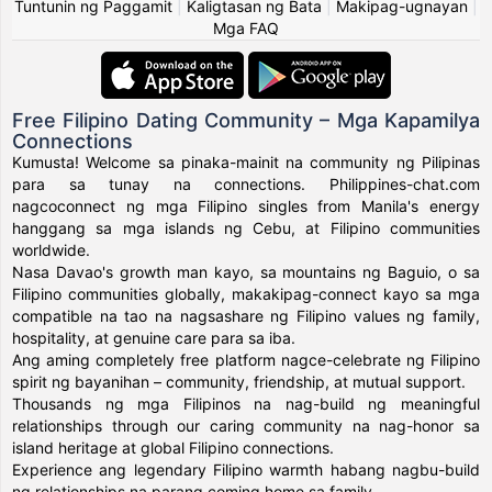
Tuntunin ng Paggamit
|
Kaligtasan ng Bata
|
Makipag-ugnayan
|
Mga FAQ
Free Filipino Dating Community – Mga Kapamilya
Connections
Kumusta! Welcome sa pinaka-mainit na community ng Pilipinas
para sa tunay na connections. Philippines-chat.com
nagcoconnect ng mga Filipino singles from Manila's energy
hanggang sa mga islands ng Cebu, at Filipino communities
worldwide.
Nasa Davao's growth man kayo, sa mountains ng Baguio, o sa
Filipino communities globally, makakipag-connect kayo sa mga
compatible na tao na nagsashare ng Filipino values ng family,
hospitality, at genuine care para sa iba.
Ang aming completely free platform nagce-celebrate ng Filipino
spirit ng bayanihan – community, friendship, at mutual support.
Thousands ng mga Filipinos na nag-build ng meaningful
relationships through our caring community na nag-honor sa
island heritage at global Filipino connections.
Experience ang legendary Filipino warmth habang nagbu-build
ng relationships na parang coming home sa family.