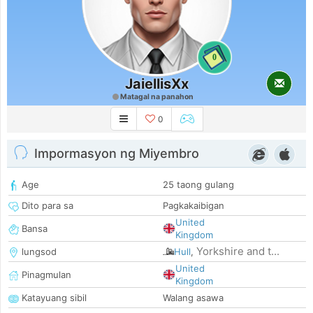
0
JaiellisXx
Matagal na panahon
0
Impormasyon ng Miyembro
Age
25 taong gulang
Dito para sa
Pagkakaibigan
United
Bansa
Kingdom
Yorkshire and t...
lungsod
Hull
,
United
Pinagmulan
Kingdom
Katayuang sibil
Walang asawa