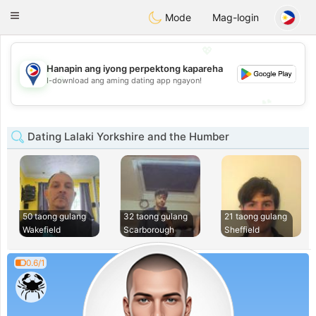
Philippines
Chat
Toggle
Mode
Mag-login
navigation
💖
Hanapin ang iyong perpektong kapareha
💖
I-download ang aming dating app ngayon!
💕
💕
Dating Lalaki Yorkshire and the Humber
50 taong gulang
32 taong gulang
21 taong gulang
Wakefield
Scarborough
Sheffield
0.6/1