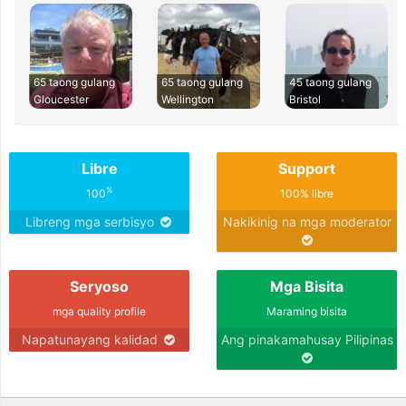
65 taong gulang
65 taong gulang
45 taong gulang
Gloucester
Wellington
Bristol
Libre
Support
%
100
100% libre
Libreng mga serbisyo
Nakikinig na mga moderator
Seryoso
Mga Bisita
mga quality profile
Maraming bisita
Napatunayang kalidad
Ang pinakamahusay Pilipinas