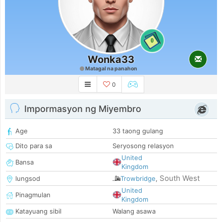
0
Wonka33
Matagal na panahon
0
Impormasyon ng Miyembro
Age
33 taong gulang
Dito para sa
Seryosong relasyon
United
Bansa
Kingdom
South West
lungsod
Trowbridge
,
United
Pinagmulan
Kingdom
Katayuang sibil
Walang asawa