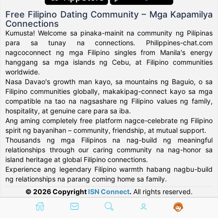
Free Filipino Dating Community – Mga Kapamilya
Connections
Kumusta! Welcome sa pinaka-mainit na community ng Pilipinas
para sa tunay na connections. Philippines-chat.com
nagcoconnect ng mga Filipino singles from Manila's energy
hanggang sa mga islands ng Cebu, at Filipino communities
worldwide.
Nasa Davao's growth man kayo, sa mountains ng Baguio, o sa
Filipino communities globally, makakipag-connect kayo sa mga
compatible na tao na nagsashare ng Filipino values ng family,
hospitality, at genuine care para sa iba.
Ang aming completely free platform nagce-celebrate ng Filipino
spirit ng bayanihan – community, friendship, at mutual support.
Thousands ng mga Filipinos na nag-build ng meaningful
relationships through our caring community na nag-honor sa
island heritage at global Filipino connections.
Experience ang legendary Filipino warmth habang nagbu-build
ng relationships na parang coming home sa family.
© 2026 Copyright
ISN Connect
.
All rights reserved.