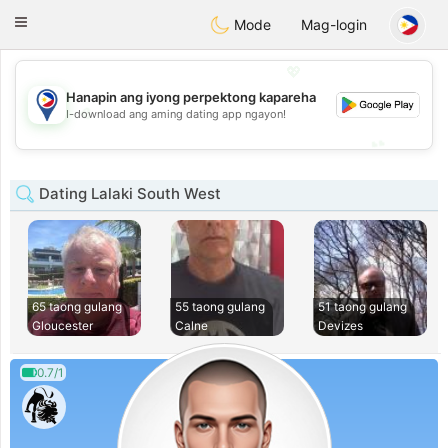
Philippines
Chat
Toggle
Mode
Mag-login
navigation
💖
Hanapin ang iyong perpektong kapareha
💖
I-download ang aming dating app ngayon!
💕
💕
Dating Lalaki South West
65 taong gulang
55 taong gulang
51 taong gulang
Gloucester
Calne
Devizes
0.7/1