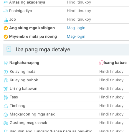
Antas ng akademya
Hindi tinukoy
Paninigarilyo
Hindi tinukoy
Job
Hindi tinukoy
Ang aking mga kaibigan
Mag-login
Miyembro mula pa noong
Mag-login
Iba pang mga detalye
Naghahanap ng
Isang babae
Kulay ng mata
Hindi tinukoy
Kulay ng buhok
Hindi tinukoy
Uri ng katawan
Hindi tinukoy
Taas
Hindi tinukoy
Timbang
Hindi tinukoy
Magkaroon ng mga anak
Hindi tinukoy
Gustong magkaanak
Hindi tinukoy
Baguhin ang Lungsod/Bansa para sa pag-ibig
Hindi tinukoy