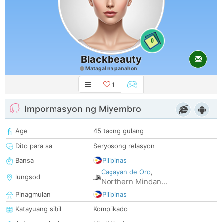
0
Blackbeauty
Matagal na panahon
1
Impormasyon ng Miyembro
Age
45 taong gulang
Dito para sa
Seryosong relasyon
Bansa
Pilipinas
Cagayan de Oro
,
lungsod
Northern Mindan...
Pinagmulan
Pilipinas
Katayuang sibil
Komplikado