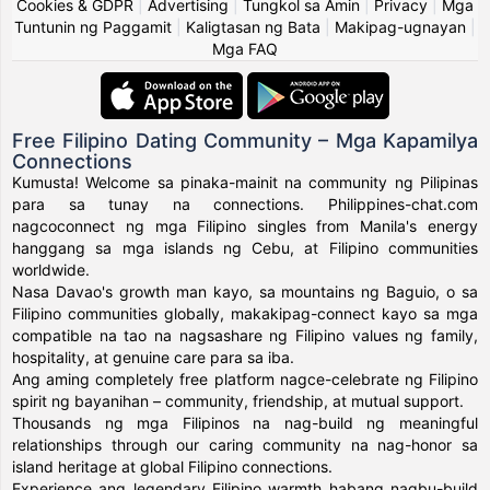
Cookies & GDPR
|
Advertising
|
Tungkol sa Amin
|
Privacy
|
Mga
Tuntunin ng Paggamit
|
Kaligtasan ng Bata
|
Makipag-ugnayan
|
Mga FAQ
Free Filipino Dating Community – Mga Kapamilya
Connections
Kumusta! Welcome sa pinaka-mainit na community ng Pilipinas
para sa tunay na connections. Philippines-chat.com
nagcoconnect ng mga Filipino singles from Manila's energy
hanggang sa mga islands ng Cebu, at Filipino communities
worldwide.
Nasa Davao's growth man kayo, sa mountains ng Baguio, o sa
Filipino communities globally, makakipag-connect kayo sa mga
compatible na tao na nagsashare ng Filipino values ng family,
hospitality, at genuine care para sa iba.
Ang aming completely free platform nagce-celebrate ng Filipino
spirit ng bayanihan – community, friendship, at mutual support.
Thousands ng mga Filipinos na nag-build ng meaningful
relationships through our caring community na nag-honor sa
island heritage at global Filipino connections.
Experience ang legendary Filipino warmth habang nagbu-build