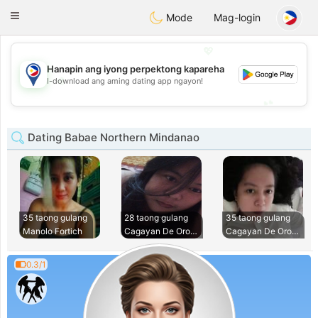
Philippines
Chat
Toggle
Mode
Mag-login
navigation
💖
Hanapin ang iyong perpektong kapareha
💖
I-download ang aming dating app ngayon!
💕
💕
Dating Babae Northern Mindanao
35 taong gulang
28 taong gulang
35 taong gulang
Manolo Fortich
Cagayan De Oro Cit
Cagayan De Oro Cit
0.3/1