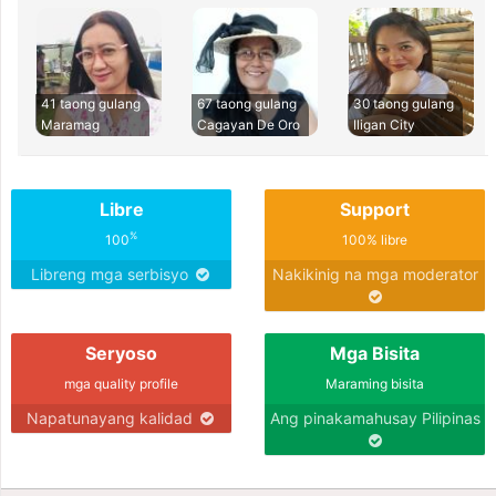
41 taong gulang
67 taong gulang
30 taong gulang
Maramag
Cagayan De Oro
Iligan City
Libre
Support
%
100
100% libre
Libreng mga serbisyo
Nakikinig na mga moderator
Seryoso
Mga Bisita
mga quality profile
Maraming bisita
Napatunayang kalidad
Ang pinakamahusay Pilipinas