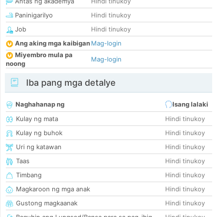
Antas ng akademya
Hindi tinukoy
Paninigarilyo
Hindi tinukoy
Job
Hindi tinukoy
Ang aking mga kaibigan
Mag-login
Miyembro mula pa
Mag-login
noong
Iba pang mga detalye
Naghahanap ng
Isang lalaki
Kulay ng mata
Hindi tinukoy
Kulay ng buhok
Hindi tinukoy
Uri ng katawan
Hindi tinukoy
Taas
Hindi tinukoy
Timbang
Hindi tinukoy
Magkaroon ng mga anak
Hindi tinukoy
Gustong magkaanak
Hindi tinukoy