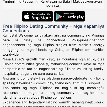
Tuntunin ng Paggamit
|
Kaligtasan ng Bata
|
Makipag-ugnayan
|
Mga FAQ
Free Filipino Dating Community – Mga Kapamilya
Connections
Kumusta! Welcome sa pinaka-mainit na community ng Pilipinas
para sa tunay na connections. Philippines-chat.com
nagcoconnect ng mga Filipino singles from Manila's energy
hanggang sa mga islands ng Cebu, at Filipino communities
worldwide.
Nasa Davao's growth man kayo, sa mountains ng Baguio, o sa
Filipino communities globally, makakipag-connect kayo sa mga
compatible na tao na nagsashare ng Filipino values ng family,
hospitality, at genuine care para sa iba.
Ang aming completely free platform nagce-celebrate ng Filipino
spirit ng bayanihan – community, friendship, at mutual support.
Thousands ng mga Filipinos na nag-build ng meaningful
relationships through our caring community na nag-honor sa
island heritage at global Filipino connections.
Experience ang legendary Filipino warmth habang nagbu-build
ng relationships na parang coming home sa family.