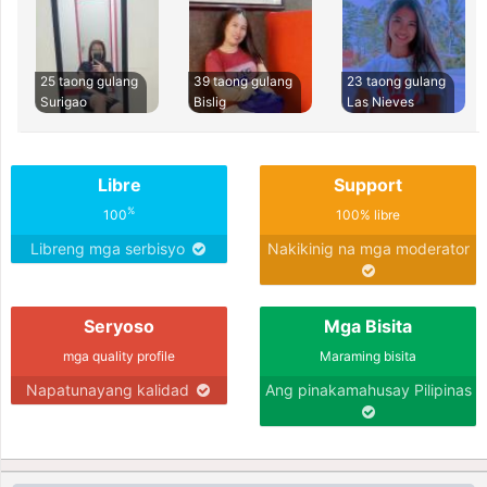
25 taong gulang
39 taong gulang
23 taong gulang
Surigao
Bislig
Las Nieves
Libre
Support
%
100
100% libre
Libreng mga serbisyo
Nakikinig na mga moderator
Seryoso
Mga Bisita
mga quality profile
Maraming bisita
Napatunayang kalidad
Ang pinakamahusay Pilipinas