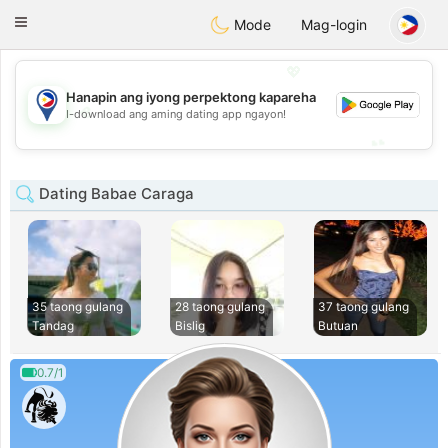
Philippines
Chat
Toggle
Mode
Mag-login
navigation
💖
Hanapin ang iyong perpektong kapareha
💖
I-download ang aming dating app ngayon!
💕
💕
Dating Babae Caraga
35 taong gulang
28 taong gulang
37 taong gulang
Tandag
Bislig
Butuan
0.7/1