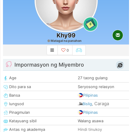
0
Khy99
Matagal na panahon
0
Impormasyon ng Miyembro
Age
27 taong gulang
Dito para sa
Seryosong relasyon
Bansa
Pilipinas
Caraga
lungsod
Bislig
,
Pinagmulan
Pilipinas
Katayuang sibil
Walang asawa
Antas ng akademya
Hindi tinukoy