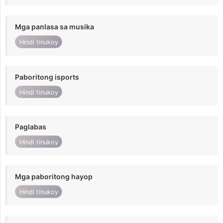
Mga panlasa sa musika
Hindi tinukoy
Paboritong isports
Hindi tinukoy
Paglabas
Hindi tinukoy
Mga paboritong hayop
Hindi tinukoy