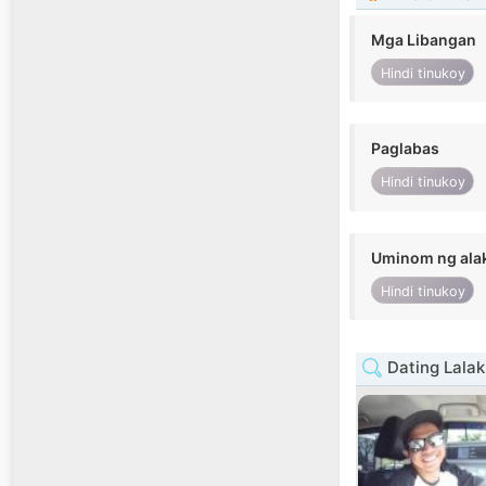
Mga Libangan
Hindi tinukoy
Paglabas
Hindi tinukoy
Uminom ng ala
Hindi tinukoy
Dating Lalak