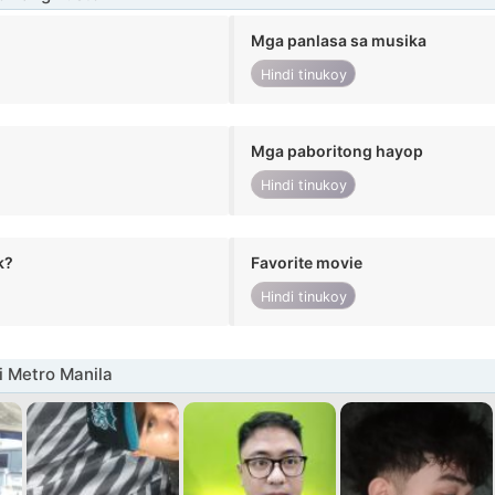
Mga panlasa sa musika
Hindi tinukoy
Mga paboritong hayop
Hindi tinukoy
k?
Favorite movie
Hindi tinukoy
i Metro Manila