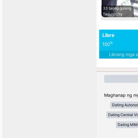
33 taong gulang
Taguig City
Libre
%
100
Libreng mga 
Maghanap ng mga 
Dating Autono
Dating Central V
Dating MI