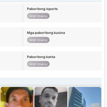
Paboritong isports
Hindi tinukoy
Mga paboritong kusina
Hindi tinukoy
Paboritong kanta
Hindi tinukoy