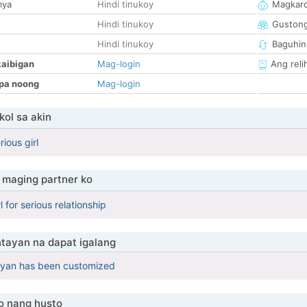
mya
Hindi tinukoy
Magkaro
Hindi tinukoy
Guston
Hindi tinukoy
Baguhin
kaibigan
Mag-login
Ang reli
pa noong
Mag-login
ol sa akin
rious girl
maging partner ko
l for serious relationship
tayan na dapat igalang
yan has been customized
o nang husto