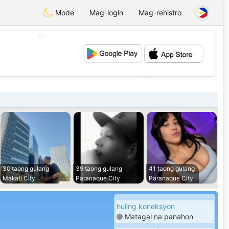
Mode
Mag-login
Mag-rehistro
💖
💕
30 taong gulang
39 taong gulang
41 taong gulang
Makati City
Paranaque City
Paranaque City
huling koneksyon
Matagal na panahon