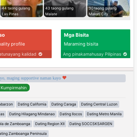
44 taong gulang
43 taong gulang
30 taong gulang
Las Pinas
Malate
Makati City
so
Mga Bisita
lity profile
Maraming bisita
tunayang kalidad
Ang pinakamahusay Pilipinas
syo, maging supportive naman kayo
abarzon
Dating California
Dating Caraga
Dating Central Luzon
yas
Dating Hilagang Mindanao
Dating Ilocos
Dating Metro Manila
ula de Zamboanga
Dating Region XII
Dating SOCCSKSARGEN
ating Zamboanga Peninsula