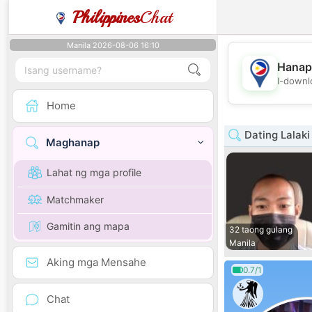
Philippines
Chat
Manila 2026-08-06 16:10
Hanap
I-downl
Home
Dating Lalaki
Maghanap
Lahat ng mga profile
Matchmaker
Gamitin ang mapa
32 taong gulang
Manila
Aking mga Mensahe
0.7/1
Chat