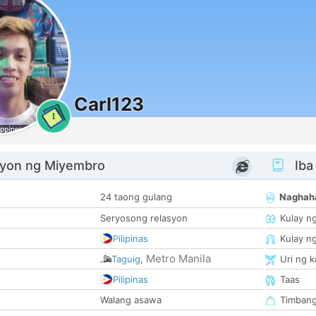
Carl123
1
yon ng Miyembro
Iba
24 taong gulang
Naghah
Seryosong relasyon
Kulay n
Pilipinas
Kulay n
Metro Manila
Taguig
,
Uri ng 
Pilipinas
Taas
Walang asawa
Timban