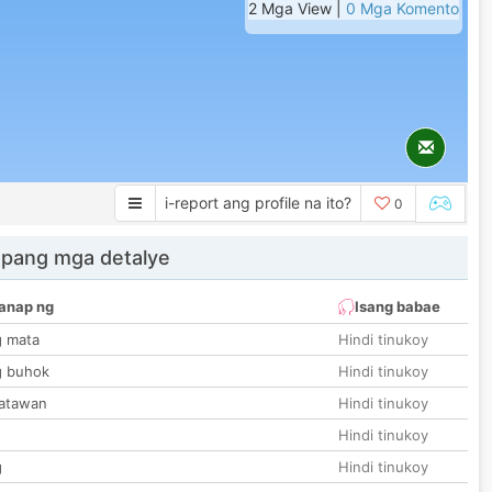
2 Mga View |
0 Mga Komento
i-report ang profile na ito?
0
 pang mga detalye
anap ng
Isang babae
g mata
Hindi tinukoy
g buhok
Hindi tinukoy
katawan
Hindi tinukoy
Hindi tinukoy
g
Hindi tinukoy