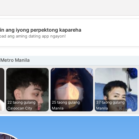
in ang iyong perpektong kapareha
💖
oad ang aming dating app ngayon!
💕
 Metro Manila
22 taong gulang
25 taong gulang
37 taong gulang
Caloocan City
Manila
Manila