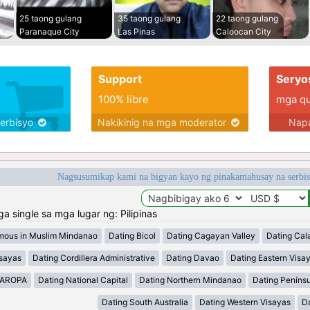
25 taong gulang
35 taong gulang
22 taong gulang
Paranaque City
Las Pinas
Caloocan City
Support
Seryo
100% libre
mga qua
serbisyo
Nakikinig na mga moderator
Napa
Nagsusumikap kami na bigyan kayo ng pinakamahusay na serbi
single sa mga lugar ng: Pilipinas
mous in Muslim Mindanao
Dating Bicol
Dating Cagayan Valley
Dating Cal
isayas
Dating Cordillera Administrative
Dating Davao
Dating Eastern Visa
MAROPA
Dating National Capital
Dating Northern Mindanao
Dating Peníns
Dating South Australia
Dating Western Visayas
D