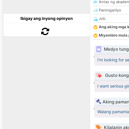
Antas ng akade
Paninigarilyo
Ibigay ang inyong opinyon
Job
Ang aking mga 
Miyembro mula 
Medyo tungk
I'm looking for se
Gusto kong 
I want serious gir
Aking paman
Walang pamanta
Kilalanin ak