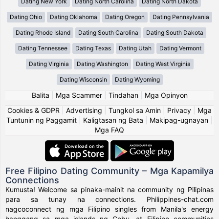
Dating New York
Dating North Carolina
Dating North Dakota
Dating Ohio
Dating Oklahoma
Dating Oregon
Dating Pennsylvania
Dating Rhode Island
Dating South Carolina
Dating South Dakota
Dating Tennessee
Dating Texas
Dating Utah
Dating Vermont
Dating Virginia
Dating Washington
Dating West Virginia
Dating Wisconsin
Dating Wyoming
Balita
|
Mga Scammer
|
Tindahan
|
Mga Opinyon
Cookies & GDPR
|
Advertising
|
Tungkol sa Amin
|
Privacy
|
Mga
Tuntunin ng Paggamit
|
Kaligtasan ng Bata
|
Makipag-ugnayan
|
Mga FAQ
Free Filipino Dating Community – Mga Kapamilya
Connections
Kumusta! Welcome sa pinaka-mainit na community ng Pilipinas
para sa tunay na connections. Philippines-chat.com
nagcoconnect ng mga Filipino singles from Manila's energy
hanggang sa mga islands ng Cebu, at Filipino communities