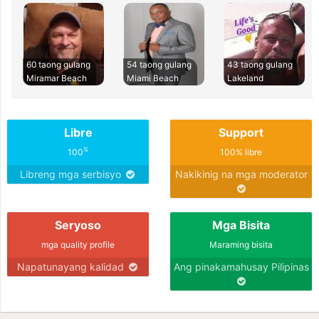
60 taong gulang
54 taong gulang
43 taong gulang
Miramar Beach
Miami Beach
Lakeland
Libre
Support
%
100
100% libre
Libreng mga serbisyo
Nakikinig na mga moderator
Seryoso
Mga Bisita
mga quality profile
Maraming bisita
Napatunayang kalidad
Ang pinakamahusay Pilipinas