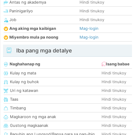
Antas ng akademya
Hindi tinukoy
Paninigarilyo
Hindi tinukoy
Job
Hindi tinukoy
Ang aking mga kaibigan
Mag-login
Miyembro mula pa noong
Mag-login
Iba pang mga detalye
Naghahanap ng
Isang babae
Kulay ng mata
Hindi tinukoy
Kulay ng buhok
Hindi tinukoy
Uri ng katawan
Hindi tinukoy
Taas
Hindi tinukoy
Timbang
Hindi tinukoy
Magkaroon ng mga anak
Hindi tinukoy
Gustong magkaanak
Hindi tinukoy
Baguhin ang Lungsod/Bansa para sa pag-ibig
Hindi tinukoy