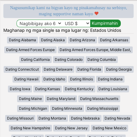
Nagsusumikap kami na bigyan kayo ng pinakamahusay na serbisyo,
maging supportive naman kayo
Maghanap ng mga single sa mga lugar ng: Estados Unidos
Dating Alabama
Dating Alaska
Dating Arizona
Dating Arkansas
Dating Armed Forces Europe
Dating Armed Forces Europe, Middle East,
Dating California
Dating Colorado
Dating Columbia
Dating Connecticut
Dating Delaware
Dating Florida
Dating Georgia
Dating Hawaii
Dating Idaho
Dating Illinois
Dating Indiana
Dating Iowa
Dating Kansas
Dating Kentucky
Dating Louisiana
Dating Maine
Dating Maryland
Dating Massachusetts
Dating Michigan
Dating Minnesota
Dating Mississippi
Dating Missouri
Dating Montana
Dating Nebraska
Dating Nevada
Dating New Hampshire
Dating New Jersey
Dating New Mexico