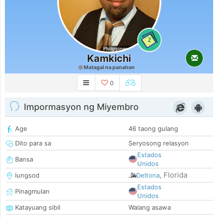
2
Kamkichi
Matagal na panahon
0
Impormasyon ng Miyembro
Age
46 taong gulang
Dito para sa
Seryosong relasyon
Estados
Bansa
Unidos
Florida
lungsod
Deltona
,
Estados
Pinagmulan
Unidos
Katayuang sibil
Walang asawa