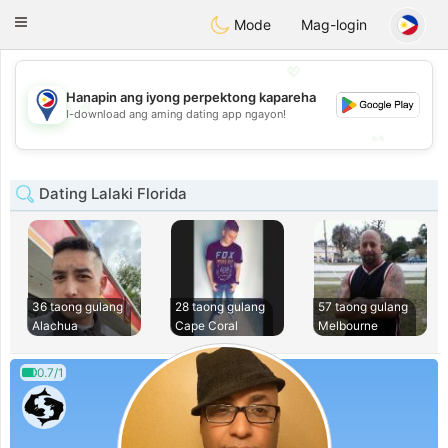
Philippines
Chat
Toggle
Mode
Mag-login
navigation
💖
Hanapin ang iyong perpektong kapareha
💖
I-download ang aming dating app ngayon!
💕
💕
Dating Lalaki Florida
36 taong gulang
28 taong gulang
57 taong gulang
Alachua
Cape Coral
Melbourne
0.7/1