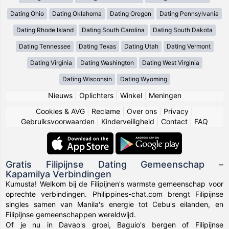
Dating Ohio
Dating Oklahoma
Dating Oregon
Dating Pennsylvania
Dating Rhode Island
Dating South Carolina
Dating South Dakota
Dating Tennessee
Dating Texas
Dating Utah
Dating Vermont
Dating Virginia
Dating Washington
Dating West Virginia
Dating Wisconsin
Dating Wyoming
Nieuws
|
Oplichters
|
Winkel
|
Meningen
Cookies & AVG
|
Reclame
|
Over ons
|
Privacy
|
Gebruiksvoorwaarden
|
Kinderveiligheid
|
Contact
|
FAQ
Gratis Filipijnse Dating Gemeenschap –
Kapamilya Verbindingen
Kumusta! Welkom bij de Filipijnen's warmste gemeenschap voor
oprechte verbindingen. Philippines-chat.com brengt Filipijnse
singles samen van Manila's energie tot Cebu's eilanden, en
Filipijnse gemeenschappen wereldwijd.
Of je nu in Davao's groei, Baguio's bergen of Filipijnse