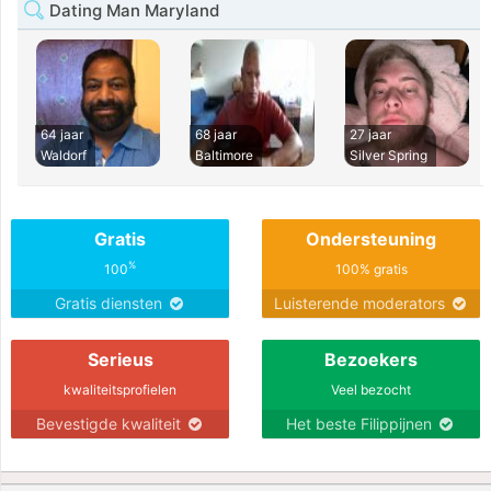
Dating Man Maryland
64 jaar
68 jaar
27 jaar
Waldorf
Baltimore
Silver Spring
Gratis
Ondersteuning
%
100
100% gratis
Gratis diensten
Luisterende moderators
Serieus
Bezoekers
kwaliteitsprofielen
Veel bezocht
Bevestigde kwaliteit
Het beste Filippijnen