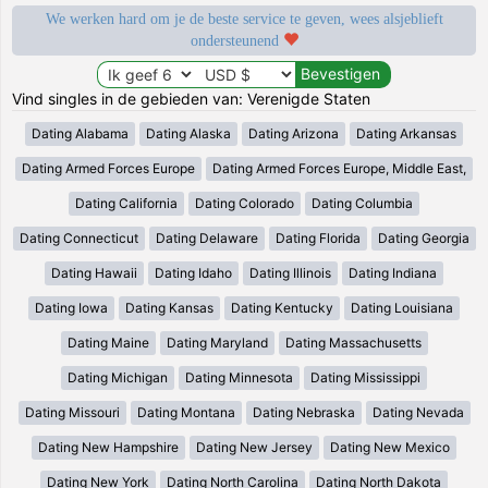
We werken hard om je de beste service te geven, wees alsjeblieft
ondersteunend
Vind singles in de gebieden van: Verenigde Staten
Dating Alabama
Dating Alaska
Dating Arizona
Dating Arkansas
Dating Armed Forces Europe
Dating Armed Forces Europe, Middle East,
Dating California
Dating Colorado
Dating Columbia
Dating Connecticut
Dating Delaware
Dating Florida
Dating Georgia
Dating Hawaii
Dating Idaho
Dating Illinois
Dating Indiana
Dating Iowa
Dating Kansas
Dating Kentucky
Dating Louisiana
Dating Maine
Dating Maryland
Dating Massachusetts
Dating Michigan
Dating Minnesota
Dating Mississippi
Dating Missouri
Dating Montana
Dating Nebraska
Dating Nevada
Dating New Hampshire
Dating New Jersey
Dating New Mexico
Dating New York
Dating North Carolina
Dating North Dakota