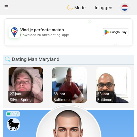
Philippines
Chat
Toggle
Mode
Inloggen
navigation
💖
Vind je perfecte match
💖
Download nu onze dating-app!
💕
💕
Dating Man Maryland
27 jaar
68 jaar
53 jaar
Silver Spring
Baltimore
Baltimore
0.8/1