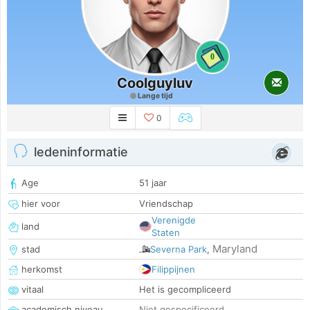
0
Coolguyluv
Lange tijd
0
ledeninformatie
Age
51 jaar
hier voor
Vriendschap
Verenigde
land
Staten
Maryland
stad
Severna Park
,
herkomst
Filippijnen
vitaal
Het is gecompliceerd
academisch niveau
Niet gespecificeerd