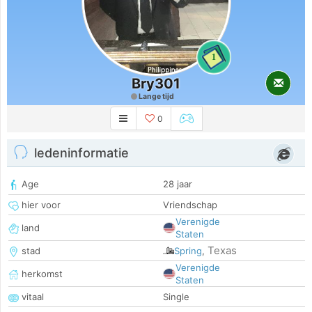
1
Bry301
Lange tijd
0
ledeninformatie
Age
28 jaar
hier voor
Vriendschap
Verenigde
land
Staten
Texas
stad
Spring
,
Verenigde
herkomst
Staten
vitaal
Single