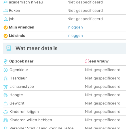
academisch niveau
Niet gespecificeerd
Roken
Niet gespecificeerd
job
Niet gespecificeerd
Mijn vrienden
Inloggen
Lid sinds
Inloggen
Wat meer details
Op zoek naar
een vrouw
Ogenkleur
Niet gespecificeerd
Haarkleur
Niet gespecificeerd
Lichaamstype
Niet gespecificeerd
Hoogte
Niet gespecificeerd
Gewicht
Niet gespecificeerd
Kinderen krijgen
Niet gespecificeerd
Kinderen willen hebben
Niet gespecificeerd
Verander Stad / Land voor de liefde
Niet gespecificeerd