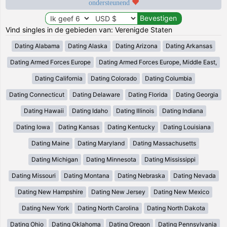
ondersteunend
Vind singles in de gebieden van: Verenigde Staten
Dating Alabama
Dating Alaska
Dating Arizona
Dating Arkansas
Dating Armed Forces Europe
Dating Armed Forces Europe, Middle East,
Dating California
Dating Colorado
Dating Columbia
Dating Connecticut
Dating Delaware
Dating Florida
Dating Georgia
Dating Hawaii
Dating Idaho
Dating Illinois
Dating Indiana
Dating Iowa
Dating Kansas
Dating Kentucky
Dating Louisiana
Dating Maine
Dating Maryland
Dating Massachusetts
Dating Michigan
Dating Minnesota
Dating Mississippi
Dating Missouri
Dating Montana
Dating Nebraska
Dating Nevada
Dating New Hampshire
Dating New Jersey
Dating New Mexico
Dating New York
Dating North Carolina
Dating North Dakota
Dating Ohio
Dating Oklahoma
Dating Oregon
Dating Pennsylvania