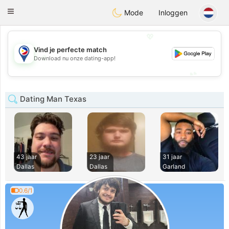
Philippines
Chat
Toggle
Mode
Inloggen
navigation
💖
Vind je perfecte match
💖
Download nu onze dating-app!
💕
💕
Dating Man Texas
43 jaar
23 jaar
31 jaar
Dallas
Dallas
Garland
0.6/1