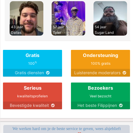
43 jaar
57 jaar
54 jaar
Dallas
Tyler
Sugar Land
Gratis
Ondersteuning
%
100
100% gratis
Gratis diensten
Luisterende moderators
Serieus
Bezoekers
kwaliteitsprofielen
Veel bezocht
Bevestigde kwaliteit
Het beste Filippijnen
We werken hard om je de beste service te geven, wees alsjeblieft