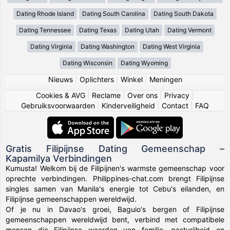
Dating Rhode Island
Dating South Carolina
Dating South Dakota
Dating Tennessee
Dating Texas
Dating Utah
Dating Vermont
Dating Virginia
Dating Washington
Dating West Virginia
Dating Wisconsin
Dating Wyoming
Nieuws
|
Oplichters
|
Winkel
|
Meningen
Cookies & AVG
|
Reclame
|
Over ons
|
Privacy
|
Gebruiksvoorwaarden
|
Kinderveiligheid
|
Contact
|
FAQ
Gratis Filipijnse Dating Gemeenschap –
Kapamilya Verbindingen
Kumusta! Welkom bij de Filipijnen's warmste gemeenschap voor
oprechte verbindingen. Philippines-chat.com brengt Filipijnse
singles samen van Manila's energie tot Cebu's eilanden, en
Filipijnse gemeenschappen wereldwijd.
Of je nu in Davao's groei, Baguio's bergen of Filipijnse
gemeenschappen wereldwijd bent, verbind met compatibele
mensen die Filipijnse waarden van familie, gastvrijheid en