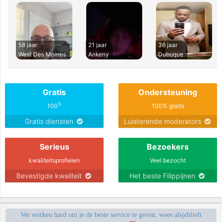
58 jaar
21 jaar
36 jaar
West Des Moines
Ankeny
Dubuque
Gratis
Ondersteuning
%
100
100% gratis
Gratis diensten
Luisterende moderators
Serieus
Bezoekers
kwaliteitsprofielen
Veel bezocht
Bevestigde kwaliteit
Het beste Filippijnen
We werken hard om je de beste service te geven, wees alsjeblieft