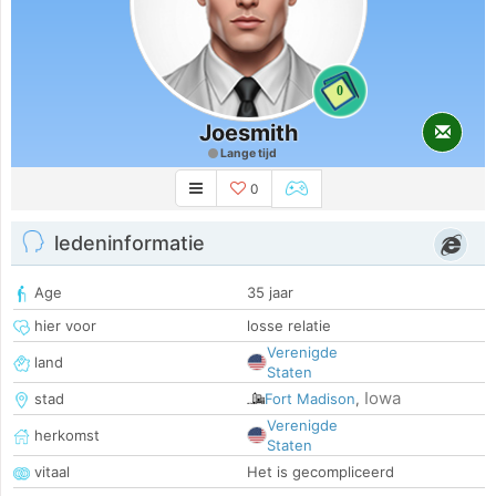
0
Joesmith
Lange tijd
0
ledeninformatie
Age
35 jaar
hier voor
losse relatie
Verenigde
land
Staten
Iowa
stad
Fort Madison
,
Verenigde
herkomst
Staten
vitaal
Het is gecompliceerd