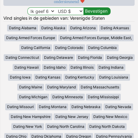
ondersteunend
Vind singles in de gebieden van: Verenigde Staten
Dating Alabama
Dating Alaska
Dating Arizona
Dating Arkansas
Dating Armed Forces Europe
Dating Armed Forces Europe, Middle East,
Dating California
Dating Colorado
Dating Columbia
Dating Connecticut
Dating Delaware
Dating Florida
Dating Georgia
Dating Hawaii
Dating Idaho
Dating Illinois
Dating Indiana
Dating Iowa
Dating Kansas
Dating Kentucky
Dating Louisiana
Dating Maine
Dating Maryland
Dating Massachusetts
Dating Michigan
Dating Minnesota
Dating Mississippi
Dating Missouri
Dating Montana
Dating Nebraska
Dating Nevada
Dating New Hampshire
Dating New Jersey
Dating New Mexico
Dating New York
Dating North Carolina
Dating North Dakota
Dating Ohio
Dating Oklahoma
Dating Oregon
Dating Pennsylvania