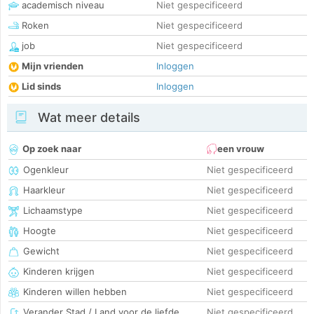
academisch niveau
Niet gespecificeerd
Roken
Niet gespecificeerd
job
Niet gespecificeerd
Mijn vrienden
Inloggen
Lid sinds
Inloggen
Wat meer details
Op zoek naar
een vrouw
Ogenkleur
Niet gespecificeerd
Haarkleur
Niet gespecificeerd
Lichaamstype
Niet gespecificeerd
Hoogte
Niet gespecificeerd
Gewicht
Niet gespecificeerd
Kinderen krijgen
Niet gespecificeerd
Kinderen willen hebben
Niet gespecificeerd
Verander Stad / Land voor de liefde
Niet gespecificeerd