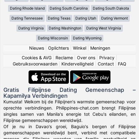
Dating Rhode Island
Dating South Carolina
Dating South Dakota
Dating Tennessee
Dating Texas
Dating Utah
Dating Vermont
Dating Virginia
Dating Washington
Dating West Virginia
Dating Wisconsin
Dating Wyoming
Nieuws
|
Oplichters
|
Winkel
|
Meningen
Cookies & AVG
|
Reclame
|
Over ons
|
Privacy
|
Gebruiksvoorwaarden
|
Kinderveiligheid
|
Contact
|
FAQ
Gratis Filipijnse Dating Gemeenschap –
Kapamilya Verbindingen
Kumusta! Welkom bij de Filipijnen's warmste gemeenschap voor
oprechte verbindingen. Philippines-chat.com brengt Filipijnse
singles samen van Manila's energie tot Cebu's eilanden, en
Filipijnse gemeenschappen wereldwijd.
Of je nu in Davao's groei, Baguio's bergen of Filipijnse
gemeenschappen wereldwijd bent, verbind met compatibele
mensen die Filipijnse waarden van familie, gastvrijheid en