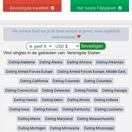
Bevestigde kwaliteit
Het beste Filippijnen
We werken hard om je de beste service te geven, wees alsjeblieft
ondersteunend
Vind singles in de gebieden van: Verenigde Staten
Dating Alabama
Dating Alaska
Dating Arizona
Dating Arkansas
Dating Armed Forces Europe
Dating Armed Forces Europe, Middle East,
Dating California
Dating Colorado
Dating Columbia
Dating Connecticut
Dating Delaware
Dating Florida
Dating Georgia
Dating Hawaii
Dating Idaho
Dating Illinois
Dating Indiana
Dating Iowa
Dating Kansas
Dating Kentucky
Dating Louisiana
Dating Maine
Dating Maryland
Dating Massachusetts
Dating Michigan
Dating Minnesota
Dating Mississippi