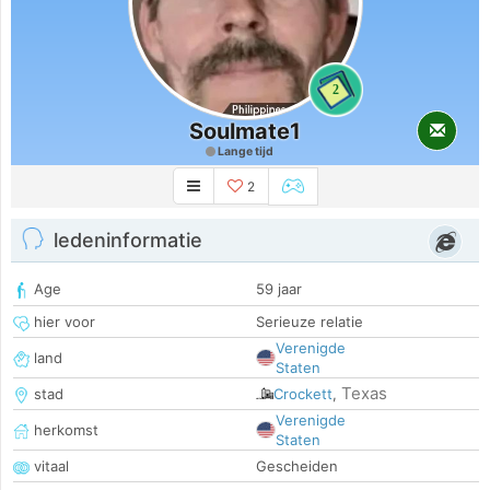
2
Soulmate1
Lange tijd
2
ledeninformatie
Age
59 jaar
hier voor
Serieuze relatie
Verenigde
land
Staten
Texas
stad
Crockett
,
Verenigde
herkomst
Staten
vitaal
Gescheiden