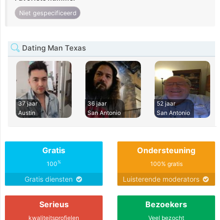
Niet gespecificeerd
Dating Man Texas
37 jaar
36 jaar
52 jaar
Austin
San Antonio
San Antonio
Gratis
Ondersteuning
%
100
100% gratis
Gratis diensten
Luisterende moderators
Serieus
Bezoekers
kwaliteitsprofielen
Veel bezocht