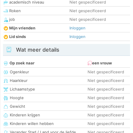
academisch niveau
Niet gespecificeerd
Roken
Niet gespecificeerd
job
Niet gespecificeerd
Mijn vrienden
Inloggen
Lid sinds
Inloggen
Wat meer details
Op zoek naar
een vrouw
Ogenkleur
Niet gespecificeerd
Haarkleur
Niet gespecificeerd
Lichaamstype
Niet gespecificeerd
Hoogte
Niet gespecificeerd
Gewicht
Niet gespecificeerd
Kinderen krijgen
Niet gespecificeerd
Kinderen willen hebben
Niet gespecificeerd
Verander Stad / Land voor de liefde
Niet gespecificeerd