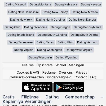
Dating Missouri
Dating Montana
Dating Nebraska
Dating Nevada
Dating New Hampshire
Dating New Jersey
Dating New Mexico
Dating New York
Dating North Carolina
Dating North Dakota
Dating Ohio
Dating Oklahoma
Dating Oregon
Dating Pennsylvania
Dating Rhode Island
Dating South Carolina
Dating South Dakota
Dating Tennessee
Dating Texas
Dating Utah
Dating Vermont
Dating Virginia
Dating Washington
Dating West Virginia
Dating Wisconsin
Dating Wyoming
Nieuws
|
Oplichters
|
Winkel
|
Meningen
Cookies & AVG
|
Reclame
|
Over ons
|
Privacy
|
Gebruiksvoorwaarden
|
Kinderveiligheid
|
Contact
|
FAQ
Gratis Filipijnse Dating Gemeenschap –
Kapamilya Verbindingen
Kumusta! Welkom bij de Filipijnen's warmste gemeenschap voor