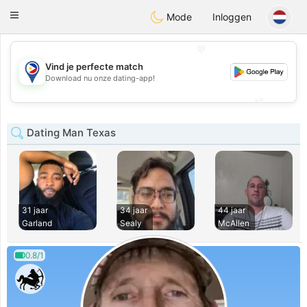
Philippines
Chat
Toggle
Mode
Inloggen
navigation
💖
Vind je perfecte match
💖
Download nu onze dating-app!
💕
💕
Dating Man Texas
31 jaar
34 jaar
44 jaar
Garland
Sealy
McAllen
0.8/1