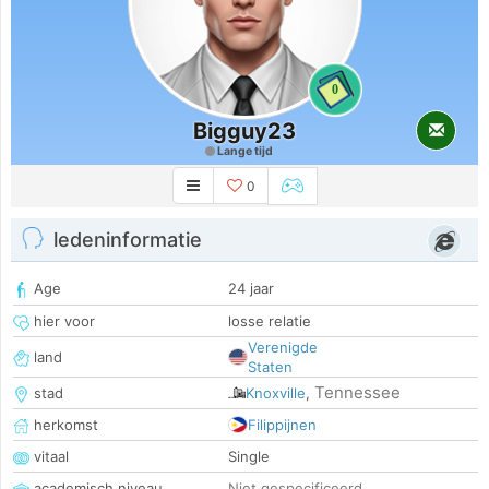
0
Bigguy23
Lange tijd
0
ledeninformatie
Age
24 jaar
hier voor
losse relatie
Verenigde
land
Staten
Tennessee
stad
Knoxville
,
herkomst
Filippijnen
vitaal
Single
academisch niveau
Niet gespecificeerd