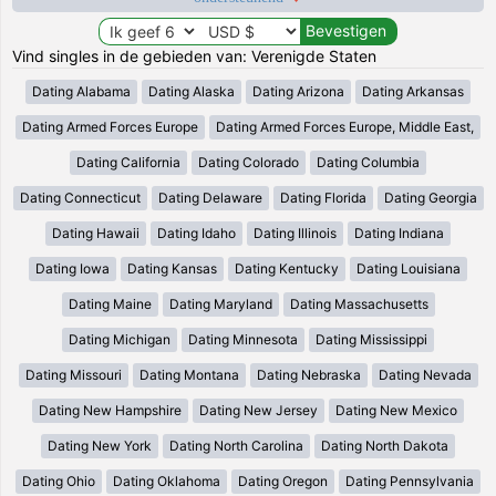
Vind singles in de gebieden van: Verenigde Staten
Dating Alabama
Dating Alaska
Dating Arizona
Dating Arkansas
Dating Armed Forces Europe
Dating Armed Forces Europe, Middle East,
Dating California
Dating Colorado
Dating Columbia
Dating Connecticut
Dating Delaware
Dating Florida
Dating Georgia
Dating Hawaii
Dating Idaho
Dating Illinois
Dating Indiana
Dating Iowa
Dating Kansas
Dating Kentucky
Dating Louisiana
Dating Maine
Dating Maryland
Dating Massachusetts
Dating Michigan
Dating Minnesota
Dating Mississippi
Dating Missouri
Dating Montana
Dating Nebraska
Dating Nevada
Dating New Hampshire
Dating New Jersey
Dating New Mexico
Dating New York
Dating North Carolina
Dating North Dakota
Dating Ohio
Dating Oklahoma
Dating Oregon
Dating Pennsylvania