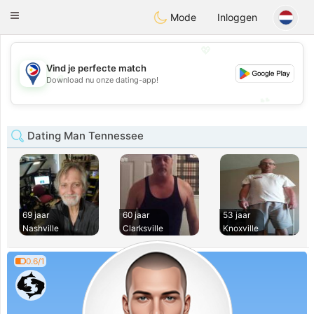
Philippines
Chat
Toggle
Mode
Inloggen
navigation
💖
Vind je perfecte match
💖
Download nu onze dating-app!
💕
💕
Dating Man Tennessee
69 jaar
60 jaar
53 jaar
Nashville
Clarksville
Knoxville
0.6/1