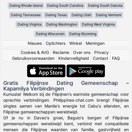
Dating Rhode Island
Dating South Carolina
Dating South Dakota
Dating Tennessee
Dating Texas
Dating Utah
Dating Vermont
Dating Virginia
Dating Washington
Dating West Virginia
Dating Wisconsin
Dating Wyoming
Nieuws
|
Oplichters
|
Winkel
|
Meningen
Cookies & AVG
|
Reclame
|
Over ons
|
Privacy
|
Gebruiksvoorwaarden
|
Kinderveiligheid
|
Contact
|
FAQ
Gratis Filipijnse Dating Gemeenschap –
Kapamilya Verbindingen
Kumusta! Welkom bij de Filipijnen's warmste gemeenschap voor
oprechte verbindingen. Philippines-chat.com brengt Filipijnse
singles samen van Manila's energie tot Cebu's eilanden, en
Filipijnse gemeenschappen wereldwijd.
Of je nu in Davao's groei, Baguio's bergen of Filipijnse
gemeenschappen wereldwijd bent, verbind met compatibele
mensen die Filipijnse waarden van familie, gastvrijheid en