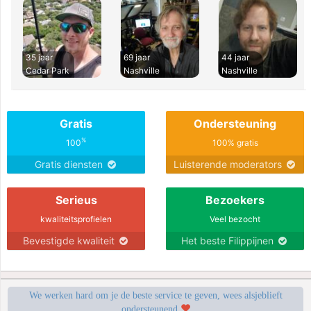
35 jaar
69 jaar
44 jaar
Cedar Park
Nashville
Nashville
Gratis
Ondersteuning
%
100
100% gratis
Gratis diensten
Luisterende moderators
Serieus
Bezoekers
kwaliteitsprofielen
Veel bezocht
Bevestigde kwaliteit
Het beste Filippijnen
We werken hard om je de beste service te geven, wees alsjeblieft
ondersteunend