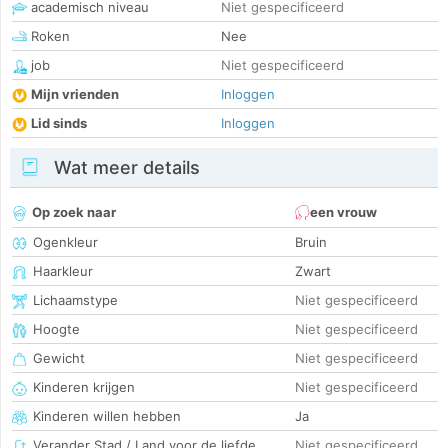
academisch niveau
Niet gespecificeerd
Roken
Nee
job
Niet gespecificeerd
Mijn vrienden
Inloggen
Lid sinds
Inloggen
Wat meer details
Op zoek naar
een vrouw
Ogenkleur
Bruin
Haarkleur
Zwart
Lichaamstype
Niet gespecificeerd
Hoogte
Niet gespecificeerd
Gewicht
Niet gespecificeerd
Kinderen krijgen
Niet gespecificeerd
Kinderen willen hebben
Ja
Verander Stad / Land voor de liefde
Niet gespecificeerd