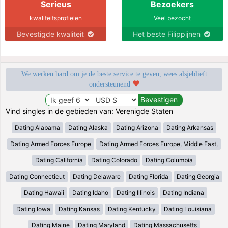
Serieus
Bezoekers
kwaliteitsprofielen
Veel bezocht
Bevestigde kwaliteit
Het beste Filippijnen
We werken hard om je de beste service te geven, wees alsjeblieft
ondersteunend
Vind singles in de gebieden van: Verenigde Staten
Dating Alabama
Dating Alaska
Dating Arizona
Dating Arkansas
Dating Armed Forces Europe
Dating Armed Forces Europe, Middle East,
Dating California
Dating Colorado
Dating Columbia
Dating Connecticut
Dating Delaware
Dating Florida
Dating Georgia
Dating Hawaii
Dating Idaho
Dating Illinois
Dating Indiana
Dating Iowa
Dating Kansas
Dating Kentucky
Dating Louisiana
Dating Maine
Dating Maryland
Dating Massachusetts