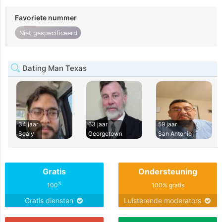
Favoriete nummer
Niet gespecificeerd
Dating Man Texas
34 jaar
63 jaar
59 jaar
Sealy
Georgetown
San Antonio
Gratis
Ondersteuning
%
100
100% gratis
Gratis diensten
Luisterende moderators