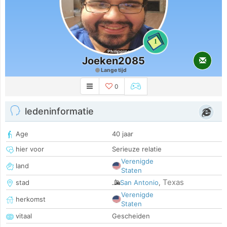
1
Joeken2085
Lange tijd
0
ledeninformatie
Age
40 jaar
hier voor
Serieuze relatie
Verenigde
land
Staten
Texas
stad
San Antonio
,
Verenigde
herkomst
Staten
vitaal
Gescheiden