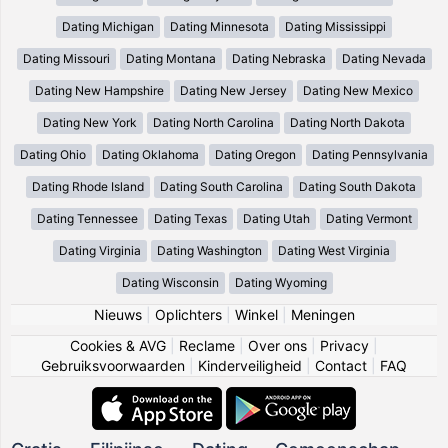
Dating Michigan
Dating Minnesota
Dating Mississippi
Dating Missouri
Dating Montana
Dating Nebraska
Dating Nevada
Dating New Hampshire
Dating New Jersey
Dating New Mexico
Dating New York
Dating North Carolina
Dating North Dakota
Dating Ohio
Dating Oklahoma
Dating Oregon
Dating Pennsylvania
Dating Rhode Island
Dating South Carolina
Dating South Dakota
Dating Tennessee
Dating Texas
Dating Utah
Dating Vermont
Dating Virginia
Dating Washington
Dating West Virginia
Dating Wisconsin
Dating Wyoming
Nieuws
|
Oplichters
|
Winkel
|
Meningen
Cookies & AVG
|
Reclame
|
Over ons
|
Privacy
|
Gebruiksvoorwaarden
|
Kinderveiligheid
|
Contact
|
FAQ