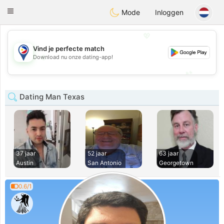
Philippines
Chat
Toggle
Mode
Inloggen
navigation
💖
Vind je perfecte match
💖
Download nu onze dating-app!
💕
💕
Dating Man Texas
37 jaar
52 jaar
63 jaar
Austin
San Antonio
Georgetown
0.6/1