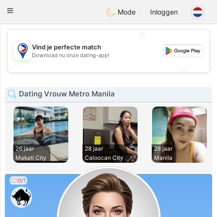
Philippines
Chat
Toggle
Mode
Inloggen
navigation
💖
Vind je perfecte match
💖
Download nu onze dating-app!
💕
💕
Dating Vrouw Metro Manila
26 jaar
28 jaar
28 jaar
Makati City
Caloocan City
Manila
0/1