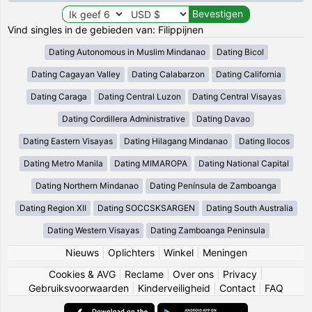
Vind singles in de gebieden van: Filippijnen
Dating Autonomous in Muslim Mindanao
Dating Bicol
Dating Cagayan Valley
Dating Calabarzon
Dating California
Dating Caraga
Dating Central Luzon
Dating Central Visayas
Dating Cordillera Administrative
Dating Davao
Dating Eastern Visayas
Dating Hilagang Mindanao
Dating Ilocos
Dating Metro Manila
Dating MIMAROPA
Dating National Capital
Dating Northern Mindanao
Dating Península de Zamboanga
Dating Region XII
Dating SOCCSKSARGEN
Dating South Australia
Dating Western Visayas
Dating Zamboanga Peninsula
Nieuws
|
Oplichters
|
Winkel
|
Meningen
Cookies & AVG
|
Reclame
|
Over ons
|
Privacy
|
Gebruiksvoorwaarden
|
Kinderveiligheid
|
Contact
|
FAQ