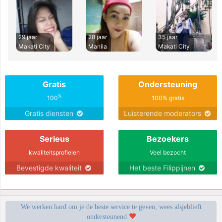
29 jaar
28 jaar
35 jaar
Makati City
Manila
Makati City
Gratis
Ondersteuning
%
100
100% gratis
Gratis diensten
Luisterende moderators
Serieus
Bezoekers
kwaliteitsprofielen
Veel bezocht
Bevestigde kwaliteit
Het beste Filippijnen
We werken hard om je de beste service te geven, wees alsjeblieft
ondersteunend