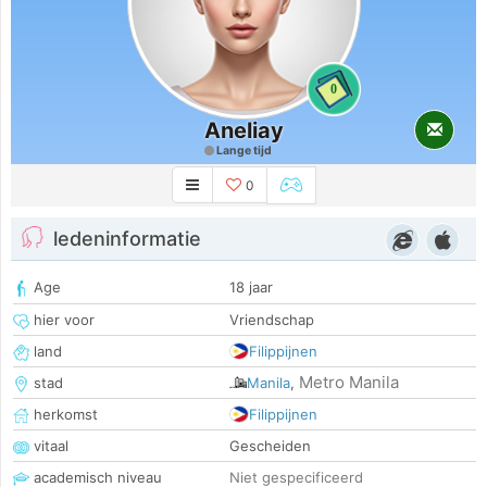
0
Aneliay
Lange tijd
0
ledeninformatie
Age
18 jaar
hier voor
Vriendschap
land
Filippijnen
Metro Manila
stad
Manila
,
herkomst
Filippijnen
vitaal
Gescheiden
academisch niveau
Niet gespecificeerd