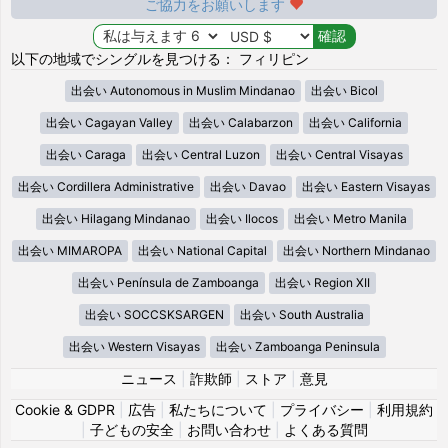
ご協力をお願いします
以下の地域でシングルを見つける： フィリピン
出会い Autonomous in Muslim Mindanao
出会い Bicol
出会い Cagayan Valley
出会い Calabarzon
出会い California
出会い Caraga
出会い Central Luzon
出会い Central Visayas
出会い Cordillera Administrative
出会い Davao
出会い Eastern Visayas
出会い Hilagang Mindanao
出会い Ilocos
出会い Metro Manila
出会い MIMAROPA
出会い National Capital
出会い Northern Mindanao
出会い Península de Zamboanga
出会い Region XII
出会い SOCCSKSARGEN
出会い South Australia
出会い Western Visayas
出会い Zamboanga Peninsula
ニュース
|
詐欺師
|
ストア
|
意見
Cookie & GDPR
|
広告
|
私たちについて
|
プライバシー
|
利用規約
|
子どもの安全
|
お問い合わせ
|
よくある質問