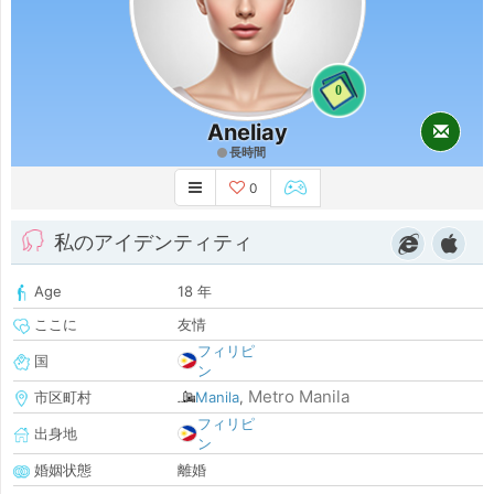
0
Aneliay
長時間
0
私のアイデンティティ
Age
18 年
ここに
友情
フィリピ
国
ン
Metro Manila
市区町村
Manila
,
フィリピ
出身地
ン
婚姻状態
離婚