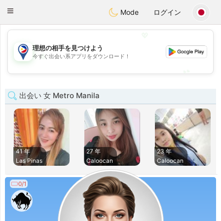
Philippines
Chat
Toggle
Mode
ログイン
navigation
💖
理想の相手を見つけよう
💖
今すぐ出会い系アプリをダウンロード！
💕
💕
出会い 女 Metro Manila
41 年
27 年
23 年
Las Pinas
Caloocan
Caloocan
0/1