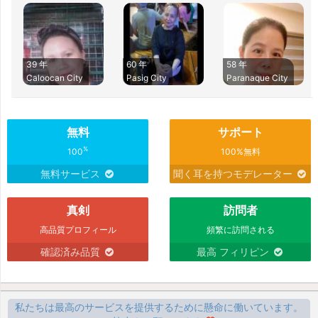
39 年
60 年
58 年
Caloocan City
Pasig City
Paranaque City
無料
サポート
%
100
100%無料
無料サービス
聞く耳を持つモデレーター
真剣
訪問者
高品質プロフィール
頻繁に訪問される
確認済み品質
最高 フィリピン
私たちは最高のサービスを提供するために懸命に働いています。