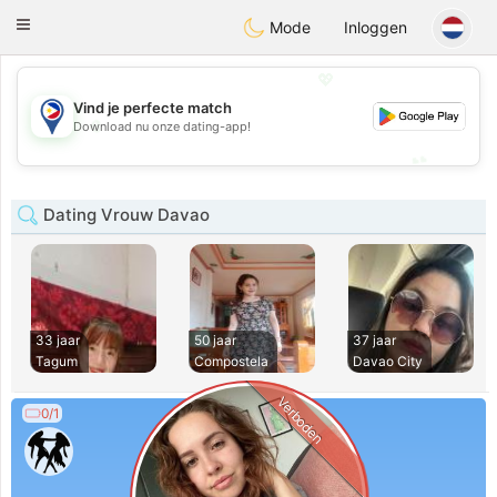
Philippines
Chat
Toggle
Mode
Inloggen
navigation
💖
Vind je perfecte match
💖
Download nu onze dating-app!
💕
💕
Dating Vrouw Davao
33 jaar
50 jaar
37 jaar
Tagum
Compostela
Davao City
Verboden
0/1