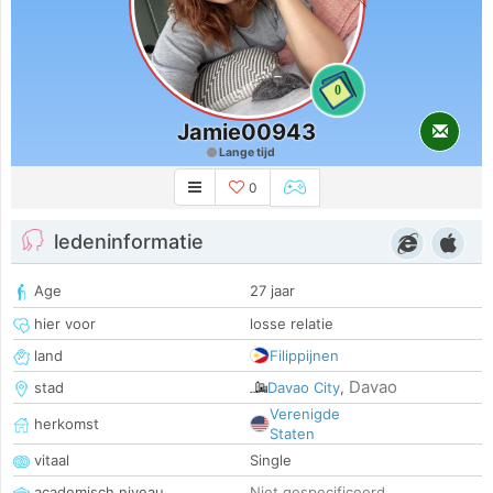
0
Jamie00943
Lange tijd
0
ledeninformatie
Age
27 jaar
hier voor
losse relatie
land
Filippijnen
Davao
stad
Davao City
,
Verenigde
herkomst
Staten
vitaal
Single
academisch niveau
Niet gespecificeerd