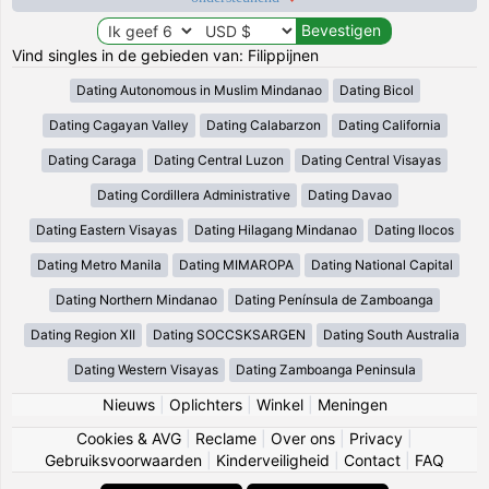
Vind singles in de gebieden van: Filippijnen
Dating Autonomous in Muslim Mindanao
Dating Bicol
Dating Cagayan Valley
Dating Calabarzon
Dating California
Dating Caraga
Dating Central Luzon
Dating Central Visayas
Dating Cordillera Administrative
Dating Davao
Dating Eastern Visayas
Dating Hilagang Mindanao
Dating Ilocos
Dating Metro Manila
Dating MIMAROPA
Dating National Capital
Dating Northern Mindanao
Dating Península de Zamboanga
Dating Region XII
Dating SOCCSKSARGEN
Dating South Australia
Dating Western Visayas
Dating Zamboanga Peninsula
Nieuws
|
Oplichters
|
Winkel
|
Meningen
Cookies & AVG
|
Reclame
|
Over ons
|
Privacy
|
Gebruiksvoorwaarden
|
Kinderveiligheid
|
Contact
|
FAQ