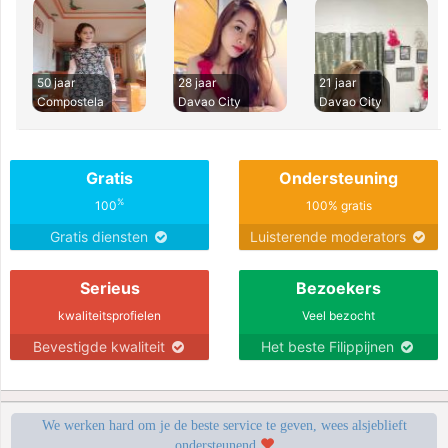
50 jaar
28 jaar
21 jaar
Compostela
Davao City
Davao City
Gratis
Ondersteuning
%
100
100% gratis
Gratis diensten
Luisterende moderators
Serieus
Bezoekers
kwaliteitsprofielen
Veel bezocht
Bevestigde kwaliteit
Het beste Filippijnen
We werken hard om je de beste service te geven, wees alsjeblieft
ondersteunend