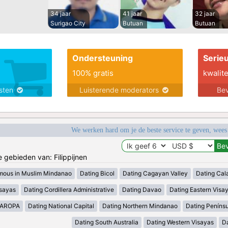
34 jaar
41 jaar
32 jaar
Surigao City
Butuan
Butuan
Ondersteuning
Serie
100% gratis
kwalite
nsten
Luisterende moderators
Bev
We werken hard om je de beste service te geven, wees
e gebieden van: Filippijnen
mous in Muslim Mindanao
Dating Bicol
Dating Cagayan Valley
Dating Cal
isayas
Dating Cordillera Administrative
Dating Davao
Dating Eastern Visa
MAROPA
Dating National Capital
Dating Northern Mindanao
Dating Peníns
Dating South Australia
Dating Western Visayas
D