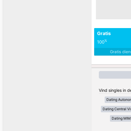
Gratis
%
100
Gratis die
Vind singles in d
Dating Autono
Dating Central V
Dating MI