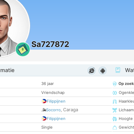
Sa727872
0
rmatie
Wat
36 jaar
Op zoek
Vriendschap
Ogenkle
Filippijnen
Haarkle
Caraga
Socorro
,
Lichaam
Filippijnen
Hoogte
Single
Gewich