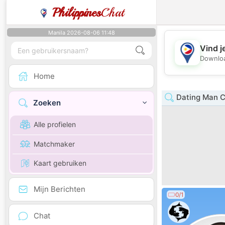
Philippines
Chat
Manila 2026-08-06 11:48
Vind j
Downloa
Home
Dating Man 
Zoeken
Alle profielen
Matchmaker
Kaart gebruiken
Mijn Berichten
0/1
Chat