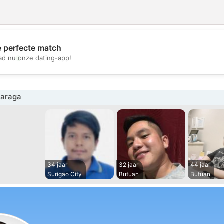
e perfecte match
💖
d nu onze dating-app!
💕
Caraga
34 jaar
32 jaar
44 jaar
Surigao City
Butuan
Butuan