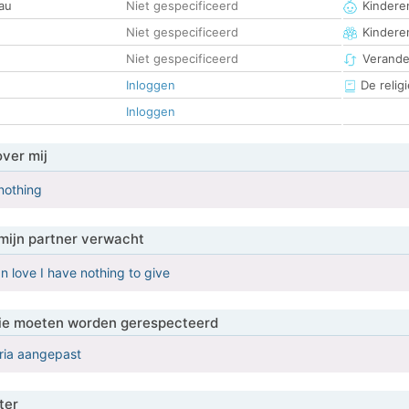
au
Niet gespecificeerd
Kinderen
Niet gespecificeerd
Kindere
Niet gespecificeerd
Verander
Inloggen
De religi
Inloggen
over mij
nothing
mijn partner verwacht
n love I have nothing to give
 die moeten worden gerespecteerd
eria aangepast
ter