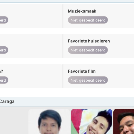
Muzieksmaak
eerd
Niet gespecificeerd
Favoriete huisdieren
eerd
Niet gespecificeerd
n?
Favoriete film
eerd
Niet gespecificeerd
Caraga