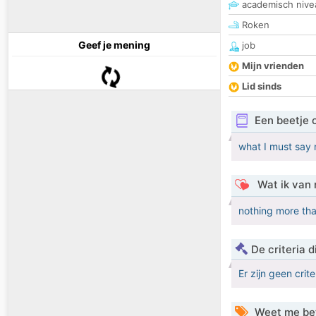
academisch nive
Roken
Geef je mening
job
Mijn vrienden
Lid sinds
Een beetje 
what I must say 
Wat ik van 
nothing more tha
De criteria
Er zijn geen crit
Weet me be