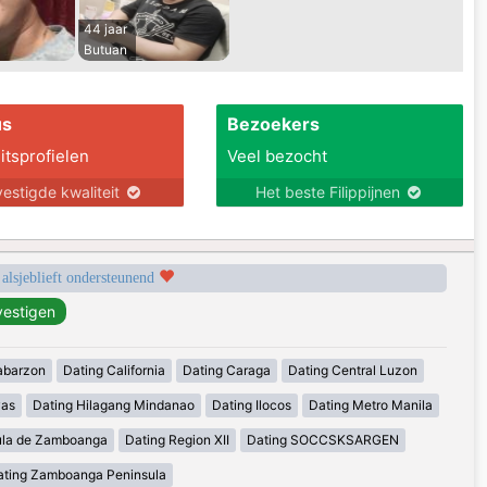
44 jaar
Butuan
us
Bezoekers
itsprofielen
Veel bezocht
estigde kwaliteit
Het beste Filippijnen
 alsjeblieft ondersteunend
abarzon
Dating California
Dating Caraga
Dating Central Luzon
yas
Dating Hilagang Mindanao
Dating Ilocos
Dating Metro Manila
ula de Zamboanga
Dating Region XII
Dating SOCCSKSARGEN
ating Zamboanga Peninsula