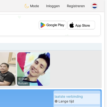
Mode
Inloggen
Registreren
💖
💕
41 jaar
Butuan
laatste verbinding
Lange tijd