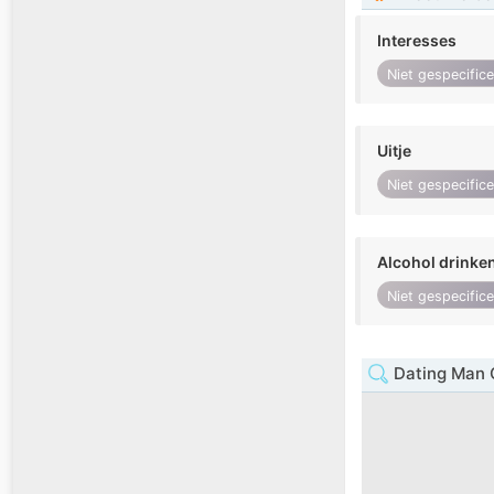
Interesses
Niet gespecific
Uitje
Niet gespecific
Alcohol drinke
Niet gespecific
Dating Man 