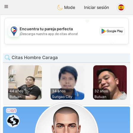
Philippines
Chat
Toggle
Mode
Iniciar sesión
navigation
💖
Encuentra tu pareja perfecta
💖
¡Descarga nuestra app de citas ahora!
💕
💕
Citas Hombre Caraga
44 años
34 años
32 años
Butuan
Surigao City
Butuan
0/1