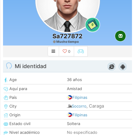
0
Sa727872
Mucho tiempo
0
Mi identidad
Age
36 años
Aquí para
Amistad
País
Filipinas
Caraga
City
Socorro
,
Origin
Filipinas
Estado civil
Soltera
Nivel académico
No especificado