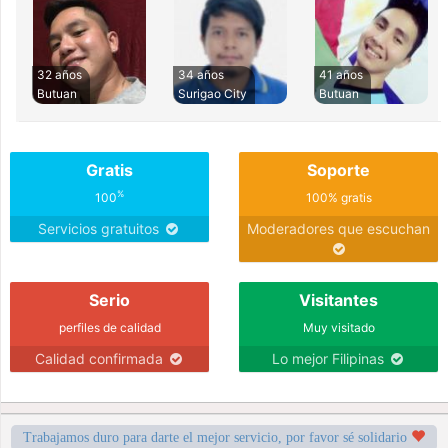
32 años
34 años
41 años
Butuan
Surigao City
Butuan
Gratis
Soporte
%
100
100% gratis
Servicios gratuitos
Moderadores que escuchan
Serio
Visitantes
perfiles de calidad
Muy visitado
Calidad confirmada
Lo mejor Filipinas
Trabajamos duro para darte el mejor servicio, por favor sé solidario