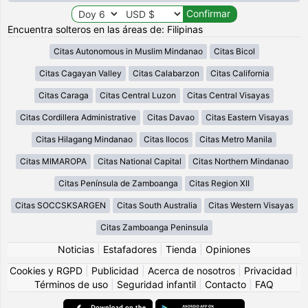
Encuentra solteros en las áreas de: Filipinas
Citas Autonomous in Muslim Mindanao
Citas Bicol
Citas Cagayan Valley
Citas Calabarzon
Citas California
Citas Caraga
Citas Central Luzon
Citas Central Visayas
Citas Cordillera Administrative
Citas Davao
Citas Eastern Visayas
Citas Hilagang Mindanao
Citas Ilocos
Citas Metro Manila
Citas MIMAROPA
Citas National Capital
Citas Northern Mindanao
Citas Península de Zamboanga
Citas Region XII
Citas SOCCSKSARGEN
Citas South Australia
Citas Western Visayas
Citas Zamboanga Peninsula
Noticias
|
Estafadores
|
Tienda
|
Opiniones
Cookies y RGPD
|
Publicidad
|
Acerca de nosotros
|
Privacidad
|
Términos de uso
|
Seguridad infantil
|
Contacto
|
FAQ