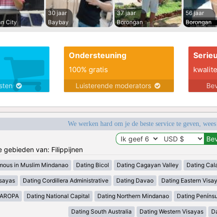
30 jaar
37 jaar
56 jaar
n City
Baybay
Borongan
Borongan
Ondersteuning
Serie
100% gratis
kwalite
nsten
Luisterende moderators
Bev
We werken hard om je de beste service te geven, wees
e gebieden van: Filippijnen
mous in Muslim Mindanao
Dating Bicol
Dating Cagayan Valley
Dating Cal
isayas
Dating Cordillera Administrative
Dating Davao
Dating Eastern Visa
MAROPA
Dating National Capital
Dating Northern Mindanao
Dating Peníns
Dating South Australia
Dating Western Visayas
D