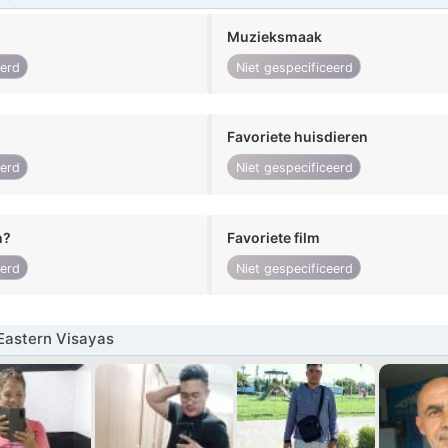
Muzieksmaak
eerd
Niet gespecificeerd
Favoriete huisdieren
eerd
Niet gespecificeerd
n?
Favoriete film
eerd
Niet gespecificeerd
Eastern Visayas