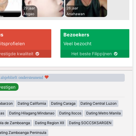
29 jaar
26 jaar
Abgao
Anahawan
us
Bezoekers
itsprofielen
Veel bezocht
estigde kwaliteit
Het beste Filippijnen
 alsjeblieft ondersteunend
abarzon
Dating California
Dating Caraga
Dating Central Luzon
yas
Dating Hilagang Mindanao
Dating Ilocos
Dating Metro Manila
ula de Zamboanga
Dating Region XII
Dating SOCCSKSARGEN
ating Zamboanga Peninsula