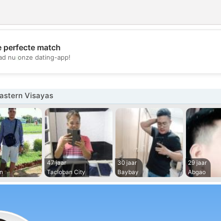
e perfecte match
💖
d nu onze dating-app!
💕
astern Visayas
47 jaar
30 jaar
29 jaar
n
Tacloban City
Baybay
Abgao