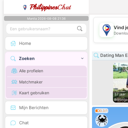
Philippines
Chat
Manila 2026-08-08 21:36
Vind j
Downloa
Home
Dating Man E
Zoeken
Alle profielen
Matchmaker
Kaart gebruiken
37 jaar
Boronga
Mijn Berichten
0.3/1
Chat