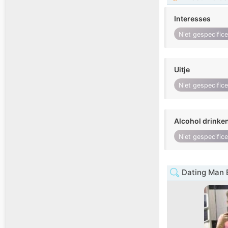
Interesses
Niet gespecific
Uitje
Niet gespecific
Alcohol drinke
Niet gespecific
Dating Man 