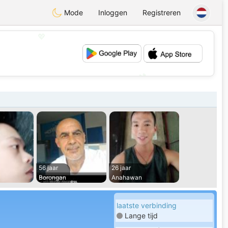
Mode
Inloggen
Registreren
💖
💕
56 jaar
26 jaar
Borongan
Anahawan
laatste verbinding
Lange tijd