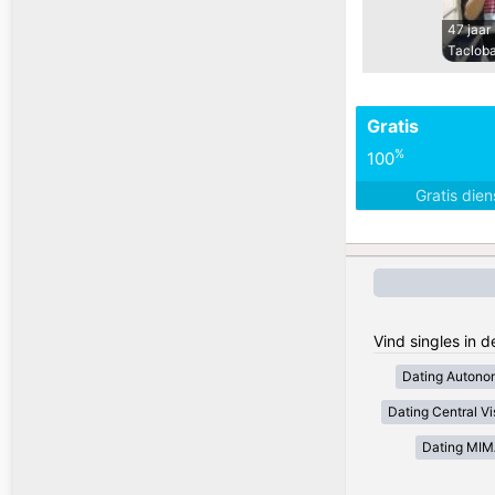
47 jaar
Tacloba
Gratis
%
100
Gratis die
Vind singles in d
Dating Autono
Dating Central V
Dating MI