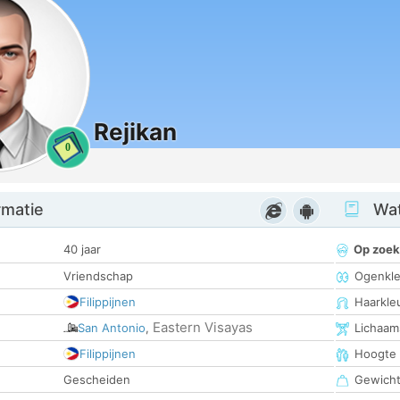
Rejikan
0
rmatie
Wat
40 jaar
Op zoek
Vriendschap
Ogenkle
Filippijnen
Haarkle
Eastern Visayas
San Antonio
,
Lichaam
Filippijnen
Hoogte
Gescheiden
Gewich