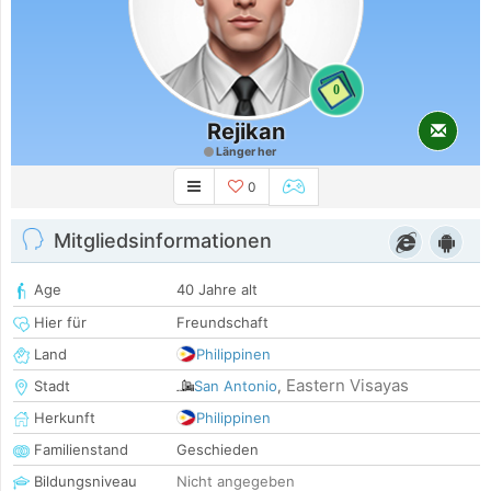
0
Rejikan
Länger her
0
Mitgliedsinformationen
Age
40 Jahre alt
Hier für
Freundschaft
Land
Philippinen
Eastern Visayas
Stadt
San Antonio
,
Herkunft
Philippinen
Familienstand
Geschieden
Bildungsniveau
Nicht angegeben