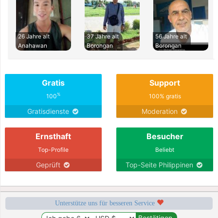
26 Jahre alt
37 Jahre alt
56 Jahre alt
Anahawan
Borongan
Borongan
Gratis
Support
%
100
100% gratis
Gratisdienste
Moderation
Ernsthaft
Besucher
Top-Profile
Beliebt
Geprüft
Top-Seite Philippinen
Unterstütze uns für besseren Service