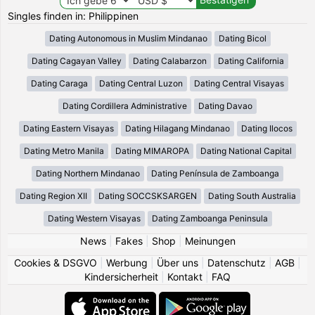
Singles finden in: Philippinen
Dating Autonomous in Muslim Mindanao
Dating Bicol
Dating Cagayan Valley
Dating Calabarzon
Dating California
Dating Caraga
Dating Central Luzon
Dating Central Visayas
Dating Cordillera Administrative
Dating Davao
Dating Eastern Visayas
Dating Hilagang Mindanao
Dating Ilocos
Dating Metro Manila
Dating MIMAROPA
Dating National Capital
Dating Northern Mindanao
Dating Península de Zamboanga
Dating Region XII
Dating SOCCSKSARGEN
Dating South Australia
Dating Western Visayas
Dating Zamboanga Peninsula
News
|
Fakes
|
Shop
|
Meinungen
Cookies & DSGVO
|
Werbung
|
Über uns
|
Datenschutz
|
AGB
|
Kindersicherheit
|
Kontakt
|
FAQ