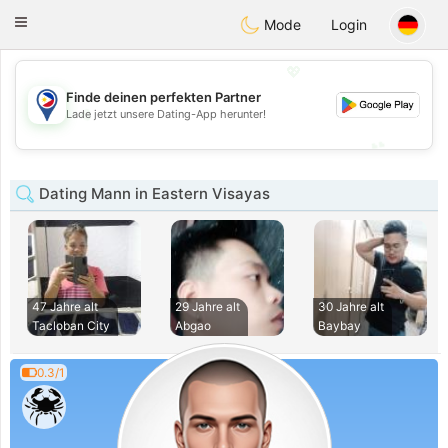
Philippines
Chat
Toggle
Mode
Login
navigation
💖
Finde deinen perfekten Partner
💖
Lade jetzt unsere Dating-App herunter!
💕
💕
Dating Mann in Eastern Visayas
47 Jahre alt
29 Jahre alt
30 Jahre alt
Tacloban City
Abgao
Baybay
0.3/1