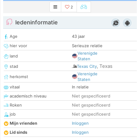
2
ledeninformatie
Age
43 jaar
hier voor
Serieuze relatie
Verenigde
land
Staten
Texas
stad
Texas City
,
Verenigde
herkomst
Staten
vitaal
In relatie
academisch niveau
Niet gespecificeerd
Roken
Niet gespecificeerd
job
Niet gespecificeerd
Mijn vrienden
Inloggen
Lid sinds
Inloggen