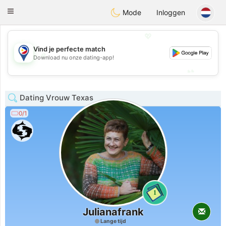
Philippines
Chat
Toggle
Mode
Inloggen
navigation
💖
Vind je perfecte match
💖
Download nu onze dating-app!
💕
💕
Dating Vrouw Texas
0/1
1
Julianafrank
Lange tijd