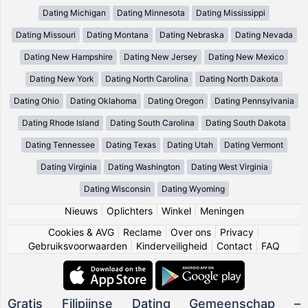
Dating Michigan
Dating Minnesota
Dating Mississippi
Dating Missouri
Dating Montana
Dating Nebraska
Dating Nevada
Dating New Hampshire
Dating New Jersey
Dating New Mexico
Dating New York
Dating North Carolina
Dating North Dakota
Dating Ohio
Dating Oklahoma
Dating Oregon
Dating Pennsylvania
Dating Rhode Island
Dating South Carolina
Dating South Dakota
Dating Tennessee
Dating Texas
Dating Utah
Dating Vermont
Dating Virginia
Dating Washington
Dating West Virginia
Dating Wisconsin
Dating Wyoming
Nieuws
|
Oplichters
|
Winkel
|
Meningen
Cookies & AVG
|
Reclame
|
Over ons
|
Privacy
|
Gebruiksvoorwaarden
|
Kinderveiligheid
|
Contact
|
FAQ
Gratis Filipijnse Dating Gemeenschap –