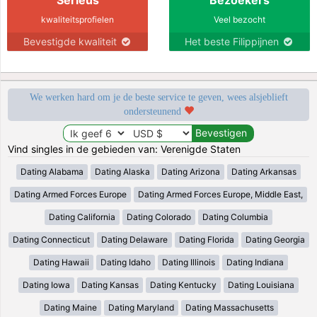
kwaliteitsprofielen
Veel bezocht
Bevestigde kwaliteit
Het beste Filippijnen
We werken hard om je de beste service te geven, wees alsjeblieft
ondersteunend
Vind singles in de gebieden van: Verenigde Staten
Dating Alabama
Dating Alaska
Dating Arizona
Dating Arkansas
Dating Armed Forces Europe
Dating Armed Forces Europe, Middle East,
Dating California
Dating Colorado
Dating Columbia
Dating Connecticut
Dating Delaware
Dating Florida
Dating Georgia
Dating Hawaii
Dating Idaho
Dating Illinois
Dating Indiana
Dating Iowa
Dating Kansas
Dating Kentucky
Dating Louisiana
Dating Maine
Dating Maryland
Dating Massachusetts