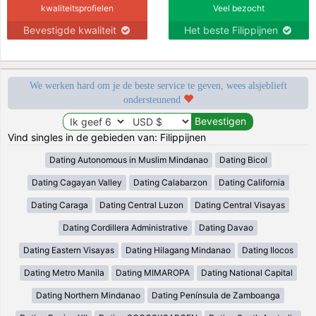
kwaliteitsprofielen
Veel bezocht
Bevestigde kwaliteit
Het beste Filippijnen
We werken hard om je de beste service te geven, wees alsjeblieft
ondersteunend
Vind singles in de gebieden van: Filippijnen
Dating Autonomous in Muslim Mindanao
Dating Bicol
Dating Cagayan Valley
Dating Calabarzon
Dating California
Dating Caraga
Dating Central Luzon
Dating Central Visayas
Dating Cordillera Administrative
Dating Davao
Dating Eastern Visayas
Dating Hilagang Mindanao
Dating Ilocos
Dating Metro Manila
Dating MIMAROPA
Dating National Capital
Dating Northern Mindanao
Dating Península de Zamboanga