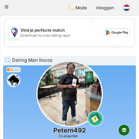
Philippines
Chat
Toggle
Mode
Inloggen
navigation
💖
Vind je perfecte match
💖
Download nu onze dating-app!
💕
💕
Dating Man Ilocos
0.4/1
1
Petern492
Lange tijd