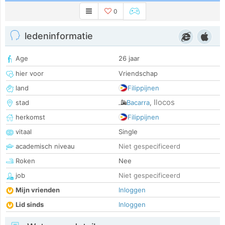
0
ledeninformatie
Age
26 jaar
hier voor
Vriendschap
land
Filippijnen
Ilocos
stad
Bacarra
,
herkomst
Filippijnen
vitaal
Single
academisch niveau
Niet gespecificeerd
Roken
Nee
job
Niet gespecificeerd
Mijn vrienden
Inloggen
Lid sinds
Inloggen