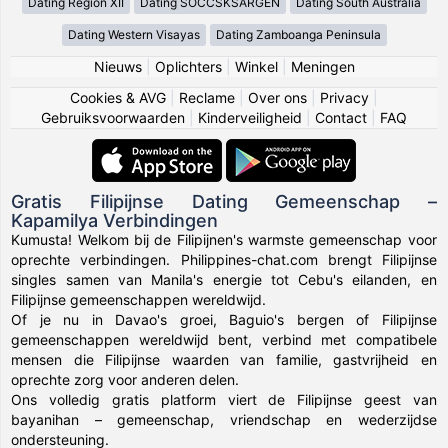
Dating Region XII
Dating SOCCSKSARGEN
Dating South Australia
Dating Western Visayas
Dating Zamboanga Peninsula
Nieuws
|
Oplichters
|
Winkel
|
Meningen
Cookies & AVG
|
Reclame
|
Over ons
|
Privacy
|
Gebruiksvoorwaarden
|
Kinderveiligheid
|
Contact
|
FAQ
Gratis Filipijnse Dating Gemeenschap –
Kapamilya Verbindingen
Kumusta! Welkom bij de Filipijnen's warmste gemeenschap voor
oprechte verbindingen. Philippines-chat.com brengt Filipijnse
singles samen van Manila's energie tot Cebu's eilanden, en
Filipijnse gemeenschappen wereldwijd.
Of je nu in Davao's groei, Baguio's bergen of Filipijnse
gemeenschappen wereldwijd bent, verbind met compatibele
mensen die Filipijnse waarden van familie, gastvrijheid en
oprechte zorg voor anderen delen.
Ons volledig gratis platform viert de Filipijnse geest van
bayanihan – gemeenschap, vriendschap en wederzijdse
ondersteuning.