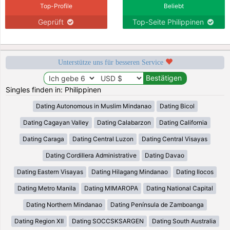
Top-Profile
Beliebt
Geprüft
Top-Seite Philippinen
Unterstütze uns für besseren Service
Singles finden in: Philippinen
Dating Autonomous in Muslim Mindanao
Dating Bicol
Dating Cagayan Valley
Dating Calabarzon
Dating California
Dating Caraga
Dating Central Luzon
Dating Central Visayas
Dating Cordillera Administrative
Dating Davao
Dating Eastern Visayas
Dating Hilagang Mindanao
Dating Ilocos
Dating Metro Manila
Dating MIMAROPA
Dating National Capital
Dating Northern Mindanao
Dating Península de Zamboanga
Dating Region XII
Dating SOCCSKSARGEN
Dating South Australia