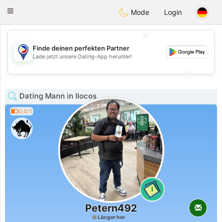
Philippines
Chat
Toggle
Mode
Login
navigation
💖
Finde deinen perfekten Partner
💖
Lade jetzt unsere Dating-App herunter!
💕
💕
Dating Mann in Ilocos
0.4/1
1
Petern492
Länger her