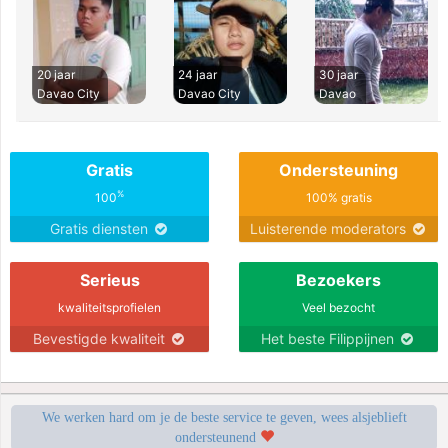
20 jaar
24 jaar
30 jaar
Davao City
Davao City
Davao
Gratis
Ondersteuning
%
100
100% gratis
Gratis diensten
Luisterende moderators
Serieus
Bezoekers
kwaliteitsprofielen
Veel bezocht
Bevestigde kwaliteit
Het beste Filippijnen
We werken hard om je de beste service te geven, wees alsjeblieft
ondersteunend