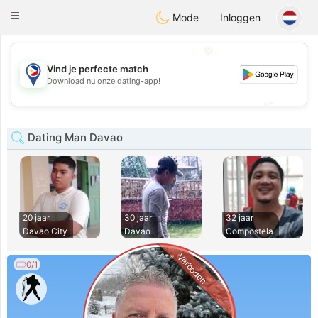
Philippines
Chat
Toggle
Mode
Inloggen
navigation
💖
Vind je perfecte match
💖
Download nu onze dating-app!
💕
💕
Dating Man Davao
20 jaar
30 jaar
32 jaar
Davao City
Davao
Compostela
Verboden
0/1