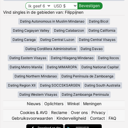
Vind singles in de gebieden van: Filippijnen
Dating Autonomous in Muslim Mindanao
Dating Bicol
Dating Cagayan Valley
Dating Calabarzon
Dating California
Dating Caraga
Dating Central Luzon
Dating Central Visayas
Dating Cordillera Administrative
Dating Davao
Dating Eastern Visayas
Dating Hilagang Mindanao
Dating Ilocos
Dating Metro Manila
Dating MIMAROPA
Dating National Capital
Dating Northern Mindanao
Dating Península de Zamboanga
Dating Region XII
Dating SOCCSKSARGEN
Dating South Australia
Dating Western Visayas
Dating Zamboanga Peninsula
Nieuws
|
Oplichters
|
Winkel
|
Meningen
Cookies & AVG
|
Reclame
|
Over ons
|
Privacy
|
Gebruiksvoorwaarden
|
Kinderveiligheid
|
Contact
|
FAQ