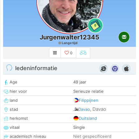
0
Jurgenwalter12345
Lange tijd
0
ledeninformatie
Age
49 jaar
hier voor
Serieuze relatie
land
Filippijnen
Davao
stad
Davao
,
herkomst
Duitsland
vitaal
Single
academisch niveau
Niet gespecificeerd