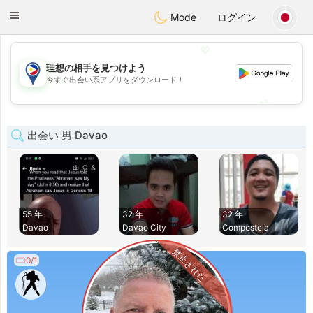
Philippines
Chat
Toggle
Mode
ログイン
navigation
💖
理想の相手を見つけよう
💖
今すぐ出会い系アプリをダウンロード！
💕
💕
出会い 男 Davao
55 年
32 年
32 年
Davao
Davao City
Compostela
禁止された
0/1