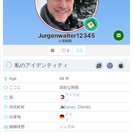
0
Jurgenwalter12345
長時間
0
私のアイデンティティ
Age
49 年
ここに
深刻な関係
フィリピ
国
ン
Davao
市区町村
Davao
,
ドイ
出身地
ツ
婚姻状態
シングル