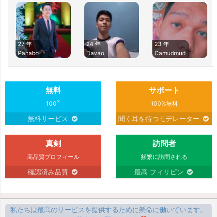
27 年
24 年
23 年
Panabo
Davao
Camudmud
無料
サポート
%
100
100%無料
無料サービス
聞く耳を持つモデレーター
真剣
訪問者
高品質プロフィール
頻繁に訪問される
確認済み品質
最高 フィリピン
私たちは最高のサービスを提供するために懸命に働いています。