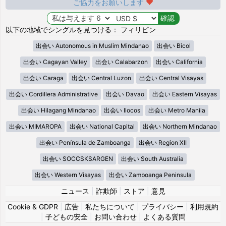
ご協力をお願いします
以下の地域でシングルを見つける： フィリピン
出会い Autonomous in Muslim Mindanao
出会い Bicol
出会い Cagayan Valley
出会い Calabarzon
出会い California
出会い Caraga
出会い Central Luzon
出会い Central Visayas
出会い Cordillera Administrative
出会い Davao
出会い Eastern Visayas
出会い Hilagang Mindanao
出会い Ilocos
出会い Metro Manila
出会い MIMAROPA
出会い National Capital
出会い Northern Mindanao
出会い Península de Zamboanga
出会い Region XII
出会い SOCCSKSARGEN
出会い South Australia
出会い Western Visayas
出会い Zamboanga Peninsula
ニュース
|
詐欺師
|
ストア
|
意見
Cookie & GDPR
|
広告
|
私たちについて
|
プライバシー
|
利用規約
|
子どもの安全
|
お問い合わせ
|
よくある質問