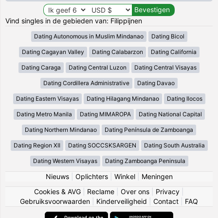
Vind singles in de gebieden van: Filippijnen
Dating Autonomous in Muslim Mindanao
Dating Bicol
Dating Cagayan Valley
Dating Calabarzon
Dating California
Dating Caraga
Dating Central Luzon
Dating Central Visayas
Dating Cordillera Administrative
Dating Davao
Dating Eastern Visayas
Dating Hilagang Mindanao
Dating Ilocos
Dating Metro Manila
Dating MIMAROPA
Dating National Capital
Dating Northern Mindanao
Dating Península de Zamboanga
Dating Region XII
Dating SOCCSKSARGEN
Dating South Australia
Dating Western Visayas
Dating Zamboanga Peninsula
Nieuws
|
Oplichters
|
Winkel
|
Meningen
Cookies & AVG
|
Reclame
|
Over ons
|
Privacy
|
Gebruiksvoorwaarden
|
Kinderveiligheid
|
Contact
|
FAQ