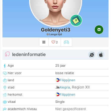
0
Goldenyeti3
Lange tijd
2
ledeninformatie
Age
25 jaar
hier voor
losse relatie
land
Filippijnen
Region XII
stad
Alegria
,
herkomst
Filippijnen
vitaal
Single
academisch niveau
Niet gespecificeerd