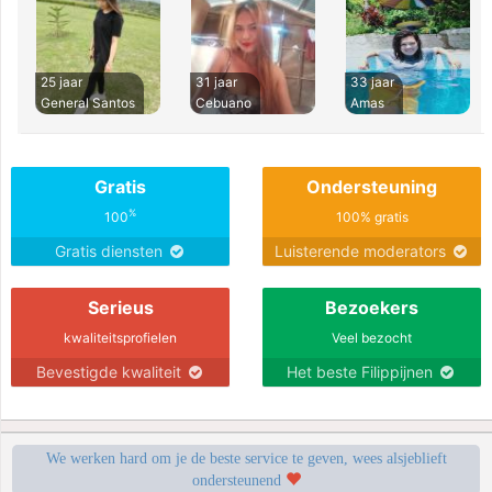
25 jaar
31 jaar
33 jaar
General Santos
Cebuano
Amas
Gratis
Ondersteuning
%
100
100% gratis
Gratis diensten
Luisterende moderators
Serieus
Bezoekers
kwaliteitsprofielen
Veel bezocht
Bevestigde kwaliteit
Het beste Filippijnen
We werken hard om je de beste service te geven, wees alsjeblieft
ondersteunend