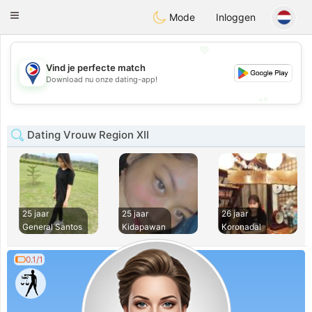
Philippines
Chat
Toggle
Mode
Inloggen
navigation
💖
Vind je perfecte match
💖
Download nu onze dating-app!
💕
💕
Dating Vrouw Region XII
25 jaar
25 jaar
26 jaar
General Santos
Kidapawan
Koronadal
0.1/1